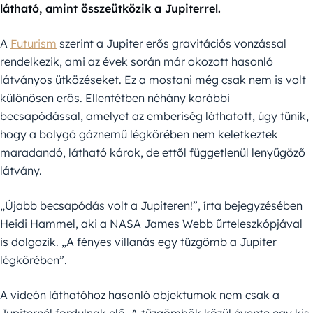
látható, amint összeütközik a Jupiterrel.
A
Futurism
szerint a Jupiter erős gravitációs vonzással
rendelkezik, ami az évek során már okozott hasonló
látványos ütközéseket. Ez a mostani még csak nem is volt
különösen erős. Ellentétben néhány korábbi
becsapódással, amelyet az emberiség láthatott, úgy tűnik,
hogy a bolygó gáznemű légkörében nem keletkeztek
maradandó, látható károk, de ettől függetlenül lenyűgöző
látvány.
„Újabb becsapódás volt a Jupiteren!”, írta bejegyzésében
Heidi Hammel, aki a NASA James Webb űrteleszkópjával
is dolgozik. „A fényes villanás egy tűzgömb a Jupiter
légkörében”.
A videón láthatóhoz hasonló objektumok nem csak a
Jupiternél fordulnak elő. A tűzgömbök közül évente egy kis