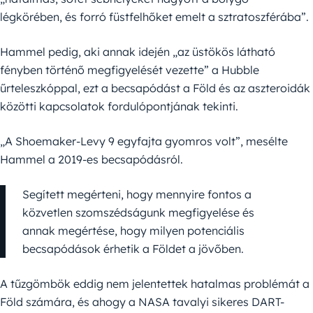
légkörében, és forró füstfelhőket emelt a sztratoszférába”.
Hammel pedig, aki annak idején „az üstökös látható
fényben történő megfigyelését vezette” a Hubble
űrteleszkóppal, ezt a becsapódást a Föld és az aszteroidák
közötti kapcsolatok fordulópontjának tekinti.
„A Shoemaker-Levy 9 egyfajta gyomros volt”, mesélte
Hammel a 2019-es becsapódásról.
Segített megérteni, hogy mennyire fontos a
közvetlen szomszédságunk megfigyelése és
annak megértése, hogy milyen potenciális
becsapódások érhetik a Földet a jövőben.
A tűzgömbök eddig nem jelentettek hatalmas problémát a
Föld számára, és ahogy a NASA tavalyi sikeres DART-