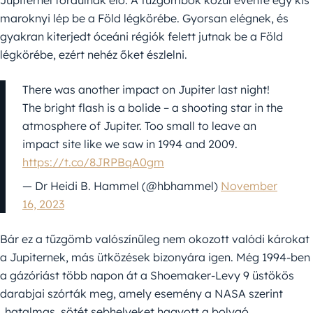
maroknyi lép be a Föld légkörébe. Gyorsan elégnek, és
gyakran kiterjedt óceáni régiók felett jutnak be a Föld
légkörébe, ezért nehéz őket észlelni.
There was another impact on Jupiter last night!
The bright flash is a bolide – a shooting star in the
atmosphere of Jupiter. Too small to leave an
impact site like we saw in 1994 and 2009.
https://t.co/8JRPBqA0gm
— Dr Heidi B. Hammel (@hbhammel)
November
16, 2023
Bár ez a tűzgömb valószínűleg nem okozott valódi károkat
a Jupiternek, más ütközések bizonyára igen. Még 1994-ben
a gázóriást több napon át a Shoemaker-Levy 9 üstökös
darabjai szórták meg, amely esemény a NASA szerint
„hatalmas, sötét sebhelyeket hagyott a bolygó