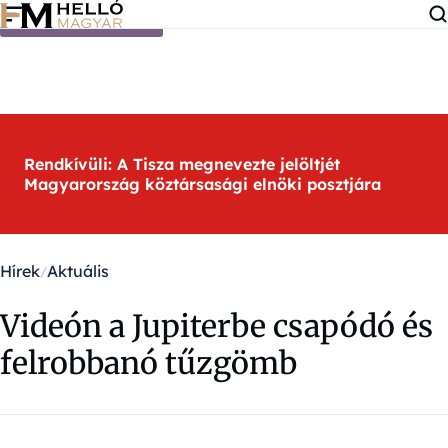
Ugrás a tartalomra
Rendkívüli: A Tisza megnevezte jelöltjét
Magyarország köztársasági elnöki posztjára
Hírek
Aktuális
Videón a Jupiterbe csapódó és
felrobbanó tűzgömb