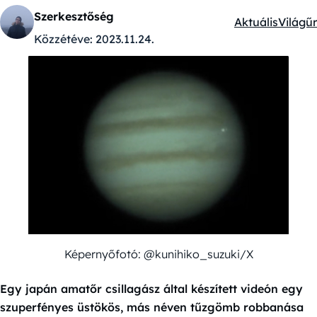
Szerkesztőség
Aktuális
Világűr
Kategóriák:
Közzétéve:
2023.11.24.
Képernyőfotó: @kunihiko_suzuki/X
Egy japán amatőr csillagász által készített videón egy
szuperfényes üstökös, más néven tűzgömb robbanása