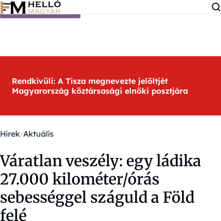
Ugrás a tartalomra
Rendkívüli: A Tisza megnevezte jelöltjét
Magyarország köztársasági elnöki posztjára
Hírek
Aktuális
Váratlan veszély: egy ládika
27.000 kilométer/órás
sebességgel száguld a Föld
felé