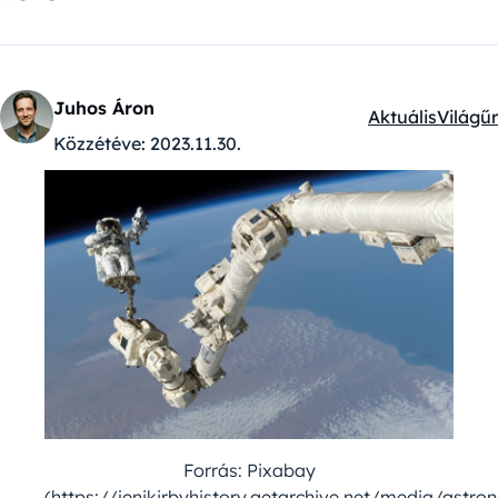
Juhos Áron
Aktuális
Világűr
Kategóriák:
Közzétéve:
2023.11.30.
Forrás: Pixabay
(https://jenikirbyhistory.getarchive.net/media/astron