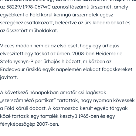
az 58229/1998-067WC azonosítószámú űrszemét, amely
egyébként a Föld körül keringő űrszemetek egész
seregéhez csatlakozott, beleértve az űrsiklódarabokat és
az összetört műholdakat.
Vicces módon nem ez az első eset, hogy egy űrhajós
elveszített egy táskát az űrben. 2008-ban Heidemarie
Stefanyshyn-Piper űrhajós hibázott, miközben az
Endeavour űrsikló egyik napelemén elakadt fogaskereket
javított.
A következő hónapokban amatőr csillagászok
„szerszámnéző partikat” tartottak, hogy nyomon kövessék
a Föld körüli dobozt. A kozmoszba került egyéb tárgyak
közé tartozik egy tartalék kesztyű 1965-ben és egy
fényképezőgép 2007-ben.