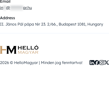
Email
in
**
@
*********
ar.hu
Address
II. János Pál pápa tér 23. 2/66., Budapest 1081, Hungary
2026 © HelloMagyar | Minden jog fenntartva!