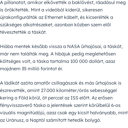
A pillanatot, amikor elkövették a baklövést, ráadásul meg
is örökítették. Mint a videóból kiderül, sikeresen
újrakonfigurálták az Ethernet kábelt, és kicserélték a
szükséges alkatrészeket, azonban közben szem elől
tévesztették a táskát.
Hiába mentek később vissza a NASA űrhajósai, a táskát,
már nem találták meg. A hibájuk pedig meglehetősen
költséges volt, a táska tartalma 100 000 dollárt, azaz
majdnem 35 millió forintot ér.
A ládikát azóta amatőr csillagászok és más űrhajósok is
észrevették, amint 27.000 kilométer/órás sebességgel
kering a Föld körül, öt perccel az ISS előtt. Az erősen
fényvisszaverő táska a jelentések szerint körülbelül 6-os
vizuális magnitúdójú, azaz csak egy kicsit halványabb, mint
az Uránusz, a Naptól számított hetedik bolygó.