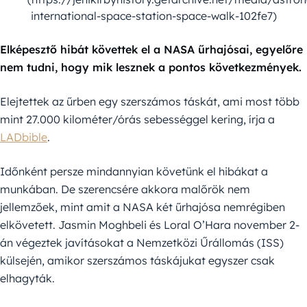
international-space-station-space-walk-102fe7)
Elképesztő hibát követtek el a NASA űrhajósai, egyelőre
nem tudni, hogy mik lesznek a pontos következmények.
Elejtettek az űrben egy szerszámos táskát, ami most több
mint 27.000 kilométer/órás sebességgel kering, írja a
LADbible
.
Időnként persze mindannyian követünk el hibákat a
munkában. De szerencsére akkora malőrök nem
jellemzőek, mint amit a NASA két űrhajósa nemrégiben
elkövetett. Jasmin Moghbeli és Loral O’Hara november 2-
án végeztek javításokat a Nemzetközi Űrállomás (ISS)
külsején, amikor szerszámos táskájukat egyszer csak
elhagyták.