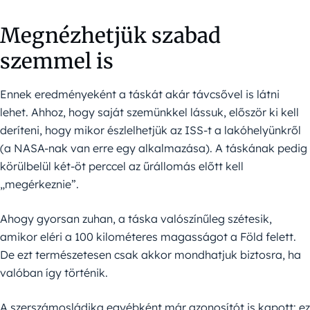
Megnézhetjük szabad
szemmel is
Ennek eredményeként a táskát akár távcsővel is látni
lehet. Ahhoz, hogy saját szemünkkel lássuk, először ki kell
deríteni, hogy mikor észlelhetjük az ISS-t a lakóhelyünkről
(a NASA-nak van erre egy alkalmazása). A táskának pedig
körülbelül két-öt perccel az űrállomás előtt kell
„megérkeznie”.
Ahogy gyorsan zuhan, a táska valószínűleg szétesik,
amikor eléri a 100 kilométeres magasságot a Föld felett.
De ezt természetesen csak akkor mondhatjuk biztosra, ha
valóban így történik.
A szerszámosládika egyébként már azonosítót is kapott: ez