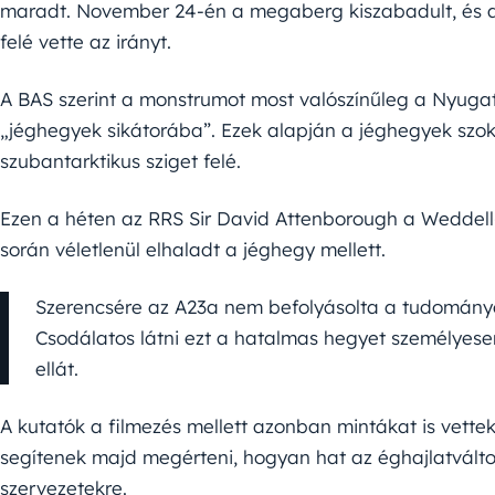
maradt. November 24-én a megaberg kiszabadult, és a 
felé vette az irányt.
A BAS szerint a monstrumot most valószínűleg a Nyuga
„jéghegyek sikátorába”. Ezek alapján a jéghegyek szo
szubantarktikus sziget felé.
Ezen a héten az RRS Sir David Attenborough a Weddell-
során véletlenül elhaladt a jéghegy mellett.
Szerencsére az A23a nem befolyásolta a tudományo
Csodálatos látni ezt a hatalmas hegyet személyese
ellát.
A kutatók a filmezés mellett azonban mintákat is vette
segítenek majd megérteni, hogyan hat az éghajlatváltoz
szervezetekre.