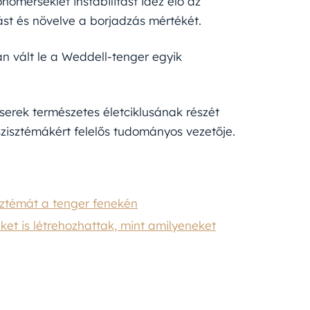
őmérséklet instabilitást idéz elő az
dást és növelve a borjadzás mértékét.
n vált le a Weddell-tenger egyik
cserek természetes életciklusának részét
szisztémákért felelős tudományos vezetője.
sztémát a tenger fenekén
ket is létrehozhattak, mint amilyeneket