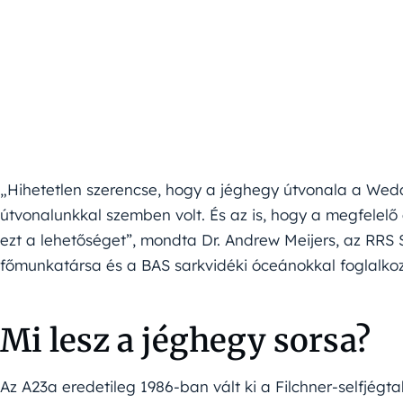
„Hihetetlen szerencse, hogy a jéghegy útvonala a Wedd
útvonalunkkal szemben volt. És az is, hogy a megfelelő 
ezt a lehetőséget”, mondta Dr. Andrew Meijers, az RR
főmunkatársa és a BAS sarkvidéki óceánokkal foglalko
Mi lesz a jéghegy sorsa?
Az A23a eredetileg 1986-ban vált ki a Filchner-selfjég