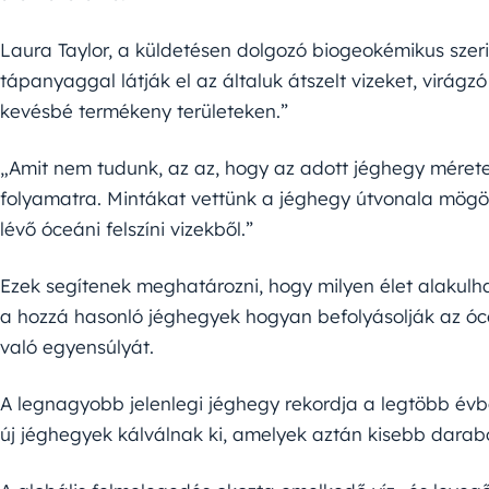
Laura Taylor, a küldetésen dolgozó biogeokémikus szeri
tápanyaggal látják el az általuk átszelt vizeket, virág
kevésbé termékeny területeken.”
„Amit nem tudunk, az az, hogy az adott jéghegy mérete 
folyamatra. Mintákat vettünk a jéghegy útvonala mögött
lévő óceáni felszíni vizekből.”
Ezek segítenek meghatározni, hogy milyen élet alakulha
a hozzá hasonló jéghegyek hogyan befolyásolják az óc
való egyensúlyát.
A legnagyobb jelenlegi jéghegy rekordja a legtöbb évben
új jéghegyek kálválnak ki, amelyek aztán kisebb darab