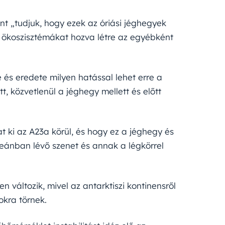
nt „tudjuk, hogy ezek az óriási jéghegyek
zó ökoszisztémákat hozva létre az egyébként
és eredete milyen hatással lehet erre a
, közvetlenül a jéghegy mellett és előtt
t ki az A23a körül, és hogy ez a jéghegy és
eánban lévő szenet és annak a légkörrel
 változik, mivel az antarktiszi kontinensről
okra törnek.