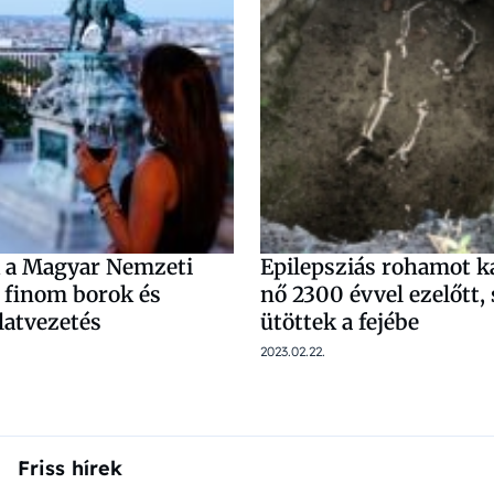
 a Magyar Nemzeti
Epilepsziás rohamot k
: finom borok és
nő 2300 évvel ezelőtt,
latvezetés
ütöttek a fejébe
2023.02.22.
Friss hírek