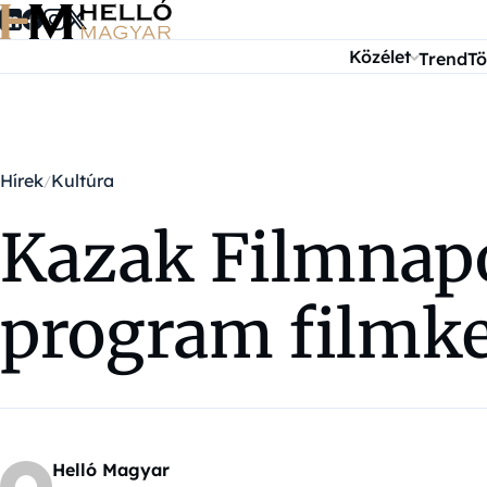
Ugrás a tartalomra
Közélet
Trend
Tö
Hírek
Kultúra
Kazak Filmnap
program filmk
Helló Magyar