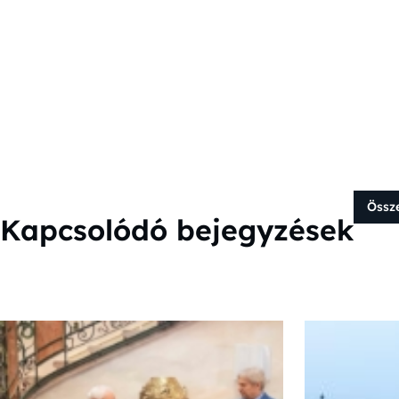
Össz
Kapcsolódó bejegyzések