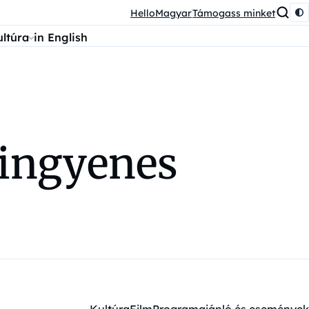
HelloMagyar
Támogass minket
ultúra
in English
 ingyenes