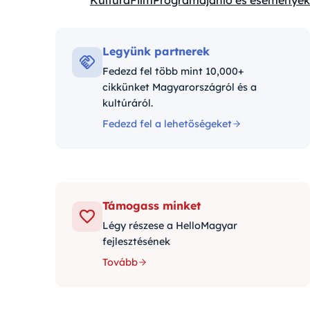
Kultúra
Film
Programajánló és események
Kategóriák:
Legyünk partnerek
Fedezd fel több mint 10,000+
cikkünket Magyarországról és a
kultúráról.
Fedezd fel a lehetőségeket
Támogass minket
Légy részese a HelloMagyar
fejlesztésének
Tovább