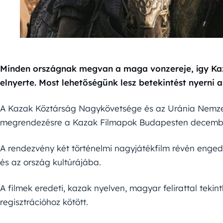
Minden országnak megvan a maga vonzereje, így Kaz
elnyerte. Most lehetőségünk lesz betekintést nyerni 
A Kazak Köztárság Nagykövetsége és az Uránia Nemzet
megrendezésre a Kazak Filmapok Budapesten decembe
A rendezvény két történelmi nagyjátékfilm révén enged
és az ország kultúrájába.
A filmek eredeti, kazak nyelven, magyar felirattal teki
regisztrációhoz kötött.