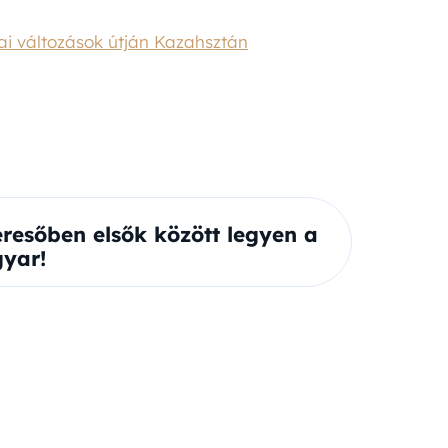
kai változások útján Kazahsztán
eresőben elsők között legyen a
yar!