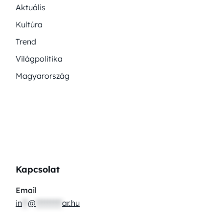
Aktuális
Kultúra
Trend
Világpolitika
Magyarország
Kapcsolat
Email
in
**
@
*********
ar.hu