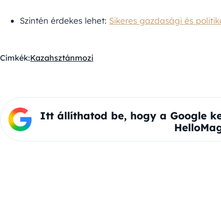
Szintén érdekes lehet:
Sikeres gazdasági és politi
Címkék:
Kazahsztán
mozi
Itt állíthatod be, hogy a Google k
HelloMag