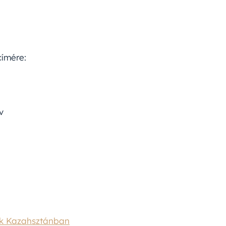
címére:
v
zek Kazahsztánban