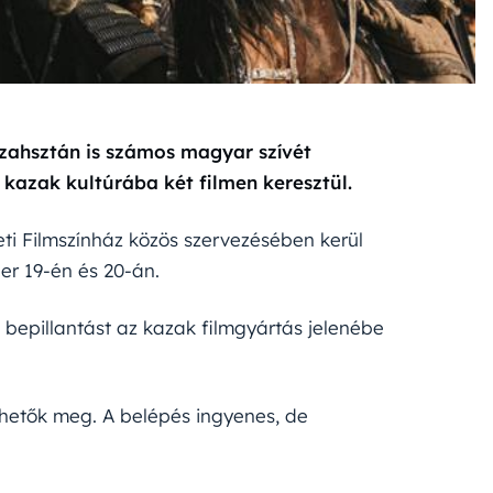
ahsztán is számos magyar szívét
a kazak kultúrába két filmen keresztül.
i Filmszínház közös szervezésében kerül
r 19-én és 20-án.
 bepillantást az kazak filmgyártás jelenébe
nthetők meg. A belépés ingyenes, de