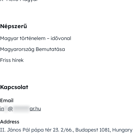
Népszerű
Magyar történelem – idővonal
Magyarország Bemutatása
Friss hírek
Kapcsolat
Email
in
**
@
*********
ar.hu
Address
II. János Pál pápa tér 23. 2/66., Budapest 1081, Hungary