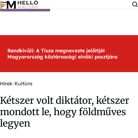
Ugrás a tartalomra
Rendkívüli: A Tisza megnevezte jelöltjét
Magyarország köztársasági elnöki posztjára
Hírek
Kultúra
Kétszer volt diktátor, kétszer
mondott le, hogy földműves
legyen