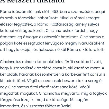
Róma időszámításunk előtt 458-ban a szomszédos aequi
és szabin törzsekkel háborúzott. Mivel a római sereget
először legyőzték, a Római Köztársaság, amely súlyos
katonai válságba került, Cincinnatushoz fordult, hogy
átmenetileg átvegye az abszolút hatalmat. Cincinnatus a
polgári kötelességtudat lenyűgöző megnyilvánulásaként
ott hagyta ekéjét, és habozás nélkül Róma diktátora lett.
Cincinnatus minden katonaköteles férfit csatába hívott,
hogy kiszabadítsák az előző consult, aki csatába ment. A
két oldalú harcnak köszönhetően a körbekerített consul is
ki tudott törni. Végül az aequusok beszorultak a sereg és
egy Cincinnatus által rögtönzött sánc közé. Végül
megadták magukat. Cincinnatus megvárta, míg a foglyok
tárgyalása lezajlik, majd diktárosága 16. napján
lemondott, és visszatért földet művelni.