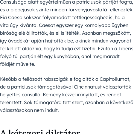
Consulsága alatt egyértelműen a patríciusok pártját fogta,
és a plebejusok szinte minden törvényjavaslatát ellenezték.
Fia Caeso sokszor folyamodott tettlegességhez is, ha a
vita úgy kívánta. Caesot egyszer egy komolyabb ügyben
bíróság elé állították, és el is ítélték. Azonban megszökött,
így óvadékát apján hajtották be, akinek minden vagyonát
fel kellett áldoznia, hogy ki tudja ezt fizetni. Ezután a Tiberis
folyó túl partján élt egy kunyhóban, ahol megmaradt
földjét művelte.
Később a fellázadt rabszolgák elfoglalták a Capitoliumot,
de a patríciusok támogatásával Cincinnatust választották
helyettes consullá. Kemény kézzel irányított, és rendet
teremtett. Sok támogatóra tett szert, azonban a következő
választásokon nem indult.
A kétszeri diktátor