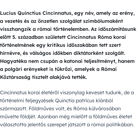
Lucius Quinctius Cincinnatus, egy név, amely az erény,
a vezetés és az önzetlen szolgálat szimbólumaként
visszhangzik a római történelemben.
Az időszámításunk
előtt 5. században született Cincinnatus Róma korai
történelmének egy kritikus időszakában tett szert
hírnévre, és válságos időkben diktátorként szolgált.
Hagyatéka nem csupán a katonai teljesítményt, hanem
a polgári erényeket is tükrözi, amelyek a Római
Köztársaság tisztelt alakjává tették.
Cincinnatus korai életéről viszonylag keveset tudunk, de a
történelmi feljegyzések Quinctia patrícus klánból
származott. Földműves volt, és Róma külvárosában
művelte földjét. Azonban még mielőtt a földműves életet
választotta jelentős szerepet játszott a római politikában.