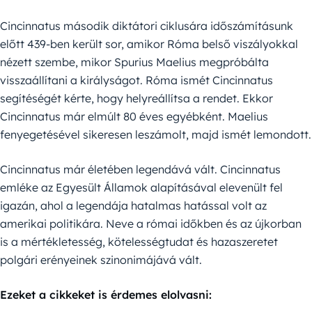
Cincinnatus második diktátori ciklusára időszámításunk
előtt 439-ben került sor, amikor Róma belső viszályokkal
nézett szembe, mikor Spurius Maelius megpróbálta
visszaállítani a királyságot. Róma ismét Cincinnatus
segítéségét kérte, hogy helyreállítsa a rendet. Ekkor
Cincinnatus már elmúlt 80 éves egyébként. Maelius
fenyegetésével sikeresen leszámolt, majd ismét lemondott.
Cincinnatus már életében legendává vált. Cincinnatus
emléke az Egyesült Államok alapításával elevenült fel
igazán, ahol a legendája hatalmas hatással volt az
amerikai politikára. Neve a római időkben és az újkorban
is a mértékletesség, kötelességtudat és hazaszeretet
polgári erényeinek szinonimájává vált.
Ezeket a cikkeket is érdemes elolvasni: