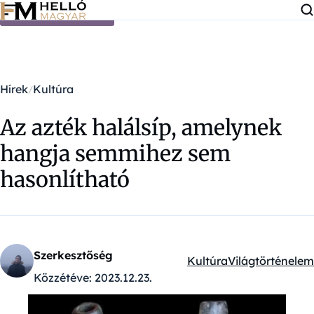
Ugrás a tartalomra
Hírek
Kultúra
Az azték halálsíp, amelynek
hangja semmihez sem
hasonlítható
Szerkesztőség
Kultúra
Világtörténelem
Kategóriák:
Közzétéve:
2023.12.23.