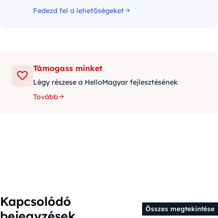
Fedezd fel a lehetőségeket
Támogass minket
Légy részese a HelloMagyar fejlesztésének
Tovább
Kapcsolódó
Összes megtekintése
bejegyzések