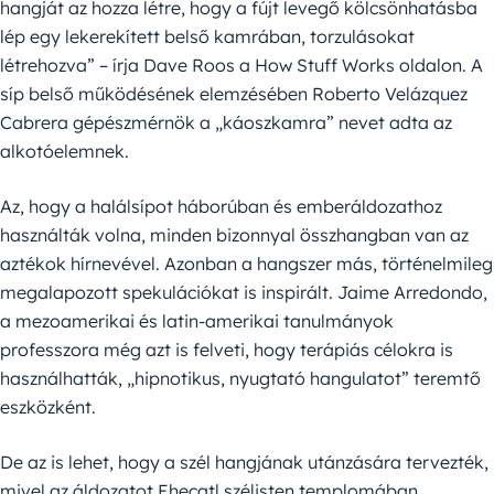
hangját az hozza létre, hogy a fújt levegő kölcsönhatásba
lép egy lekerekített belső kamrában, torzulásokat
létrehozva” – írja Dave Roos a How Stuff Works oldalon. A
síp belső működésének elemzésében Roberto Velázquez
Cabrera gépészmérnök a „káoszkamra” nevet adta az
alkotóelemnek.
Az, hogy a halálsípot háborúban és emberáldozathoz
használták volna, minden bizonnyal összhangban van az
aztékok hírnevével. Azonban a hangszer más, történelmileg
megalapozott spekulációkat is inspirált. Jaime Arredondo,
a mezoamerikai és latin-amerikai tanulmányok
professzora még azt is felveti, hogy terápiás célokra is
használhatták, „hipnotikus, nyugtató hangulatot” teremtő
eszközként.
De az is lehet, hogy a szél hangjának utánzására tervezték,
mivel az áldozatot Ehecatl szélisten templomában