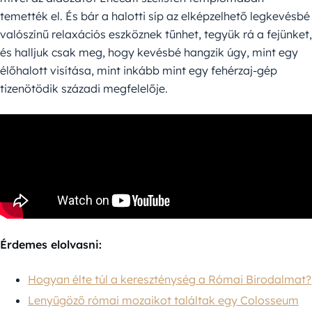
temették el. És bár a halotti síp az elképzelhető legkevésbé
valószínű relaxációs eszköznek tűnhet, tegyük rá a fejünket,
és halljuk csak meg, hogy kevésbé hangzik úgy, mint egy
élőhalott visítása, mint inkább mint egy fehérzaj-gép
tizenötödik századi megfelelője.
Érdemes elolvasni:
Hogyan élte túl a kereszténység a Római Birodalmat?
Lenyűgöző római mozaikot találtak egy Colosseum