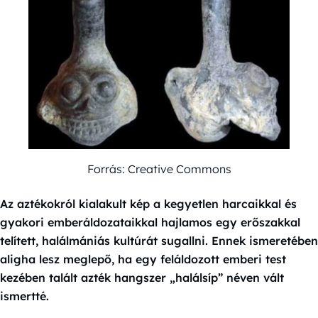
Forrás: Creative Commons
Az aztékokról kialakult kép a kegyetlen harcaikkal és
gyakori emberáldozataikkal hajlamos egy erőszakkal
telített, halálmániás kultúrát sugallni. Ennek ismeretében
aligha lesz meglepő, ha egy feláldozott emberi test
kezében talált azték hangszer „halálsíp” néven vált
ismertté.