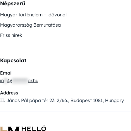
Népszerű
Magyar történelem – idővonal
Magyarország Bemutatása
Friss hírek
Kapcsolat
Email
in
**
@
*********
ar.hu
Address
II. János Pál pápa tér 23. 2/66., Budapest 1081, Hungary