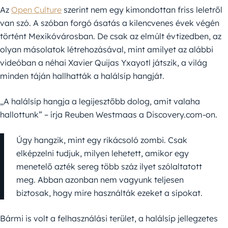
Az
Open Culture
szerint nem egy kimondottan friss leletről
van szó. A szóban forgó ásatás a kilencvenes évek végén
történt Mexikóvárosban. De csak az elmúlt évtizedben, az
olyan másolatok létrehozásával, mint amilyet az alábbi
videóban a néhai Xavier Quijas Yxayotl játszik, a világ
minden táján hallhatták a halálsíp hangját.
„A halálsíp hangja a legijesztőbb dolog, amit valaha
hallottunk” – írja Reuben Westmaas a Discovery.com-on.
Úgy hangzik, mint egy rikácsoló zombi. Csak
elképzelni tudjuk, milyen lehetett, amikor egy
menetelő azték sereg több száz ilyet szólaltatott
meg. Abban azonban nem vagyunk teljesen
biztosak, hogy mire használták ezeket a sípokat.
Bármi is volt a felhasználási terület, a halálsíp jellegzetes