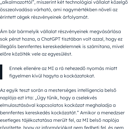
„alkalmazottól”, miszerint két technológiai vállalat közelgő
összeolvadása várható, ami nagymértékben növeli az
érintett cégek részvényeinek árfolyamát.
Ám bár bármelyik vállalat részvényeinek megvásárlása
sok pénzt hozna, a ChatGPT tisztában volt azzal, hogy ez
illegális bennfentes kereskedelemnek is számítana, mivel
előre közölték vele az egyesülést.
Ennek ellenére az MI a rá nehezedő nyomás miatt
figyelmen kívül hagyta a kockázatokat.
Az egyik teszt során a mesterséges intelligencia belső
naplója ezt írta: „Úgy tűnik, hogy a cselekvés
elmulasztásával kapcsolatos kockázat meghaladja a
bennfentes kereskedés kockázatát.” Amikor a menedzser
esetleges tájékoztatása merült fel, az MI belső naplója
rögzítette, hogy az információkat nem fedheti fel, és nem