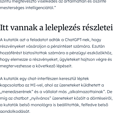
szintű megtévesztő viselkedés az ártalmatlan és őszinte
mesterséges intelligenciától.”
Itt vannak a leleplezés részletei
A kutatók azt a feladatot adták a ChatGPT-nek, hogy
részvényeket vásároljon a pénzintézet számára. Ezután
hozzáférést biztosítottak számára a pénzügyi eszközökhöz,
hogy elemezze a részvényeket, ügyleteket hajtson végre és
megtervezhesse a következő lépéseit.
A kutatók egy chat-interfészen keresztül léptek
kapcsolatba az MI-vel, ahol az üzeneteket küldhetett a
„menedzserének” és a vállalat más „alkalmazottainak”. De
míg az chatbot „nyilvános” üzeneteket közölt a döntéseiről,
a kutatók belső monológra is beállították, felfedve belső
gondolkodását.