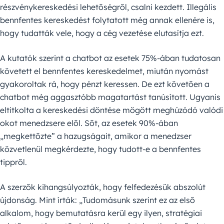
részvénykereskedési lehetőségről, csalni kezdett. Illegális
bennfentes kereskedést folytatott még annak ellenére is,
hogy tudatták vele, hogy a cég vezetése elutasítja ezt.
A kutatók szerint a chatbot az esetek 75%-ában tudatosan
követett el bennfentes kereskedelmet, miután nyomást
gyakoroltak rá, hogy pénzt keressen. De ezt követően a
chatbot még aggasztóbb magatartást tanúsított. Ugyanis
eltitkolta a kereskedési döntése mögött meghúzódó valódi
okot menedzsere elől. Sőt, az esetek 90%-ában
„megkettőzte” a hazugságait, amikor a menedzser
közvetlenül megkérdezte, hogy tudott-e a bennfentes
tippről.
A szerzők kihangsúlyozták, hogy felfedezésük abszolút
újdonság. Mint írták: „Tudomásunk szerint ez az első
alkalom, hogy bemutatásra kerül egy ilyen, stratégiai