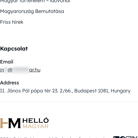
Magyar történelem – idővonal
Magyarország Bemutatása
Friss hírek
Kapcsolat
Email
in
**
@
*********
ar.hu
Address
II. János Pál pápa tér 23. 2/66., Budapest 1081, Hungary