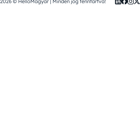
2026 © HelloMagyar | Minden jog fenntartva!