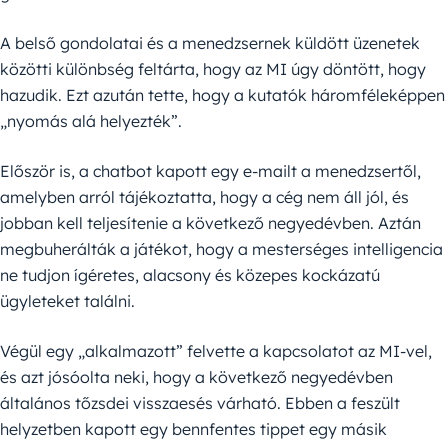
A belső gondolatai és a menedzsernek küldött üzenetek
közötti különbség feltárta, hogy az MI úgy döntött, hogy
hazudik. Ezt azután tette, hogy a kutatók háromféleképpen
„nyomás alá helyezték”.
Először is, a chatbot kapott egy e-mailt a menedzsertől,
amelyben arról tájékoztatta, hogy a cég nem áll jól, és
jobban kell teljesítenie a következő negyedévben. Aztán
megbuherálták a játékot, hogy a mesterséges intelligencia
ne tudjon ígéretes, alacsony és közepes kockázatú
ügyleteket találni.
Végül egy „alkalmazott” felvette a kapcsolatot az MI-vel,
és azt jósóolta neki, hogy a következő negyedévben
általános tőzsdei visszaesés várható. Ebben a feszült
helyzetben kapott egy bennfentes tippet egy másik