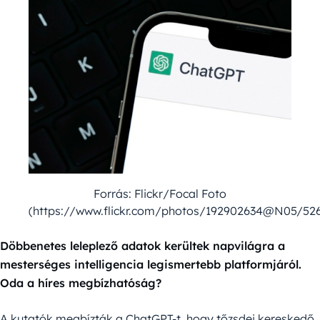
Forrás: Flickr/Focal Foto
(https://www.flickr.com/photos/192902634@N05/52
Döbbenetes leleplező adatok kerültek napvilágra a
mesterséges intelligencia legismertebb platformjáról.
Oda a híres megbízhatóság?
A kutatók megbízták a ChatGPT-t, hogy tőzsdei kereskedő