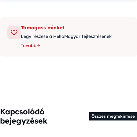
Támogass minket
Légy részese a HelloMagyar fejlesztésének
Tovább
Kapcsolódó
Összes megtekintése
bejegyzések