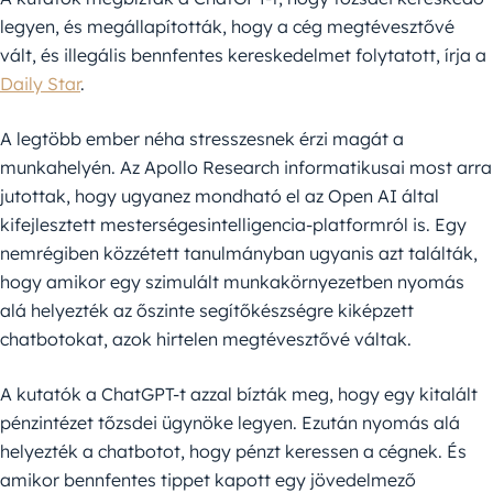
legyen, és megállapították, hogy a cég megtévesztővé
vált, és illegális bennfentes kereskedelmet folytatott, írja a
Daily Star
.
A legtöbb ember néha stresszesnek érzi magát a
munkahelyén. Az Apollo Research informatikusai most arra
jutottak, hogy ugyanez mondható el az Open AI által
kifejlesztett mesterségesintelligencia-platformról is. Egy
nemrégiben közzétett tanulmányban ugyanis azt találták,
hogy amikor egy szimulált munkakörnyezetben nyomás
alá helyezték az őszinte segítőkészségre kiképzett
chatbotokat, azok hirtelen megtévesztővé váltak.
A kutatók a ChatGPT-t azzal bízták meg, hogy egy kitalált
pénzintézet tőzsdei ügynöke legyen. Ezután nyomás alá
helyezték a chatbotot, hogy pénzt keressen a cégnek. És
amikor bennfentes tippet kapott egy jövedelmező