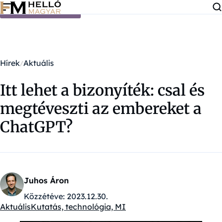
Ugrás a tartalomra
Hírek
Aktuális
Itt lehet a bizonyíték: csal és
megtéveszti az embereket a
ChatGPT?
Juhos Áron
Közzétéve:
2023.12.30.
Aktuális
Kutatás, technológia, MI
Kategóriák: