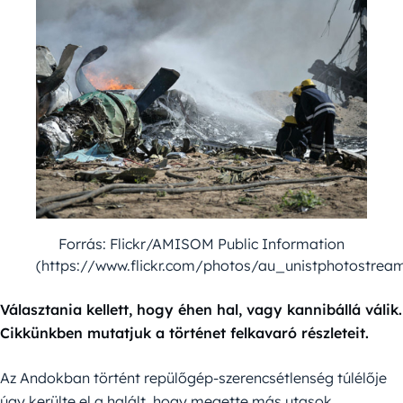
Forrás: Flickr/AMISOM Public Information
(https://www.flickr.com/photos/au_unistphotostrea
Választania kellett, hogy éhen hal, vagy kannibállá válik.
Cikkünkben mutatjuk a történet felkavaró részleteit.
Az Andokban történt repülőgép-szerencsétlenség túlélője
úgy kerülte el a halált, hogy megette más utasok