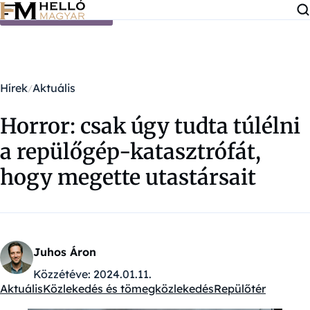
Ugrás a tartalomra
Hírek
Aktuális
Horror: csak úgy tudta túlélni
a repülőgép-katasztrófát,
hogy megette utastársait
Juhos Áron
Közzétéve:
2024.01.11.
Aktuális
Közlekedés és tömegközlekedés
Repülőtér
Kategóriák: