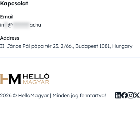
Kapcsolat
Email
in
**
@
*********
ar.hu
Address
II. János Pál pápa tér 23. 2/66., Budapest 1081, Hungary
2026 © HelloMagyar | Minden jog fenntartva!