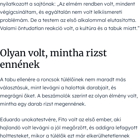
nyilatkozott a sajtónak: „Az elmém rendben volt, mindent
végigcsináltam, és egyáltalán nem volt lelkiismereti
problémám. De a testem az első alkalommal elutasította.
Valami öntudatlan reakció volt, a kultúra és a tabuk miatt.”
Olyan volt, mintha rizst
ennének
A tabu ellenére a roncsok túlélőinek nem maradt más
választásuk, mint levágni a halottak darabjait, és
megrágni őket. A beszámolók szerint ez olyan élmény volt,
mintha egy darab rizst megennének.
Eduardo unokatestvére, Fito volt az első ember, aki
hajlandó volt levágni a jól megőrzött, és addigra lefagyott
holttesteket, mikor a túlélők ezt már elkerülhetetlennek