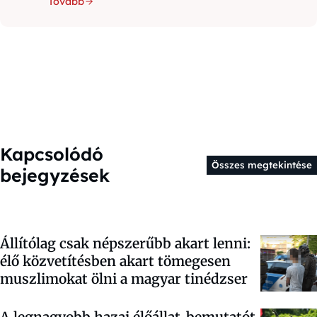
Tovább
Kapcsolódó
Összes megtekintése
bejegyzések
Állítólag csak népszerűbb akart lenni:
élő közvetítésben akart tömegesen
muszlimokat ölni a magyar tinédzser
A legnagyobb hazai élőállat-bemutatót