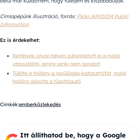
belül már küzdöttem, hogy túléljem és kiszabaduljak.”
Címlapépünk illusztráció, forrás:
Flickr/AMISOM Public
Information
Ez is érdekelhet:
Rejtélyes: olyan helyen zuhanhatott le a maláj
utasszállító, amire senki nem gondolt
Túlélte a tinilány a repülőgép-katasztrófát, majd
halálra gázolta a tűzoltóautó
Címkék:
ember
közlekedés
Itt állíthatod be, hogy a Google