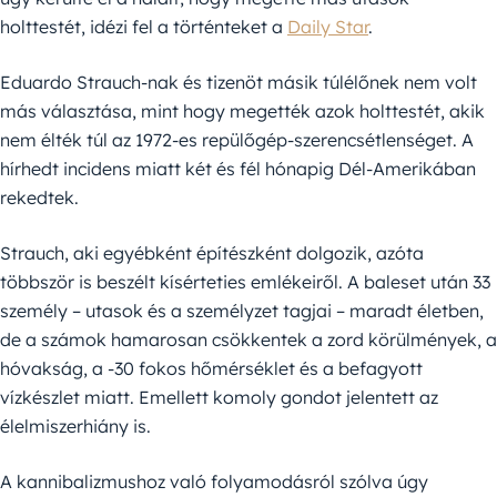
holttestét, idézi fel a történteket a
Daily Star
.
Eduardo Strauch-nak és tizenöt másik túlélőnek nem volt
más választása, mint hogy megették azok holttestét, akik
nem élték túl az 1972-es repülőgép-szerencsétlenséget. A
hírhedt incidens miatt két és fél hónapig Dél-Amerikában
rekedtek.
Strauch, aki egyébként építészként dolgozik, azóta
többször is beszélt kísérteties emlékeiről. A baleset után 33
személy – utasok és a személyzet tagjai – maradt életben,
de a számok hamarosan csökkentek a zord körülmények, a
hóvakság, a -30 fokos hőmérséklet és a befagyott
vízkészlet miatt. Emellett komoly gondot jelentett az
élelmiszerhiány is.
A kannibalizmushoz való folyamodásról szólva úgy