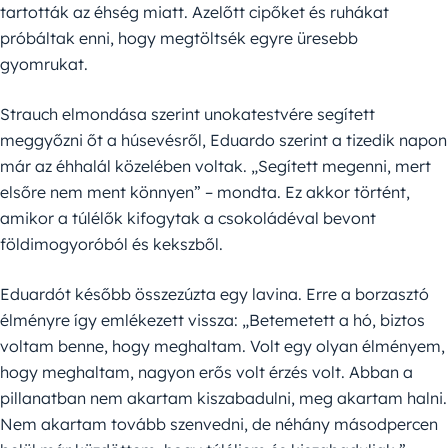
tartották az éhség miatt. Azelőtt cipőket és ruhákat
próbáltak enni, hogy megtöltsék egyre üresebb
gyomrukat.
Strauch elmondása szerint unokatestvére segített
meggyőzni őt a húsevésről, Eduardo szerint a tizedik napon
már az éhhalál közelében voltak. „Segített megenni, mert
elsőre nem ment könnyen” – mondta. Ez akkor történt,
amikor a túlélők kifogytak a csokoládéval bevont
földimogyoróból és kekszből.
Eduardót később összezúzta egy lavina. Erre a borzasztó
élményre így emlékezett vissza: „Betemetett a hó, biztos
voltam benne, hogy meghaltam. Volt egy olyan élményem,
hogy meghaltam, nagyon erős volt érzés volt. Abban a
pillanatban nem akartam kiszabadulni, meg akartam halni.
Nem akartam tovább szenvedni, de néhány másodpercen