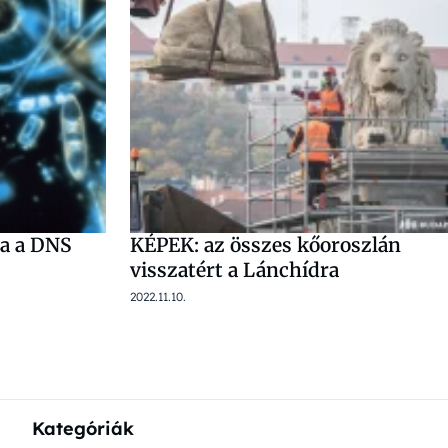
ja a DNS
KÉPEK: az összes kőoroszlán
visszatért a Lánchídra
2022.11.10.
Kategóriák