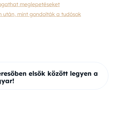
rtogathat meglepetéseket
 után, mint gondolták a tudósok
eresőben elsők között legyen a
yar!