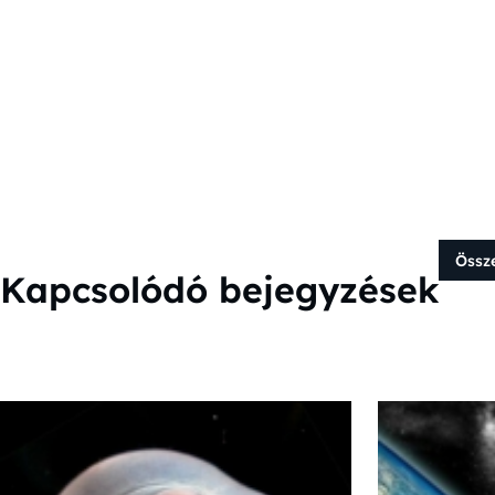
Össz
Kapcsolódó bejegyzések