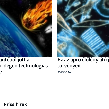
autóból jött a
Ez az apró élőlény átír
i idegen technológiás
törvényeit
e
2023.10.16.
Friss hírek