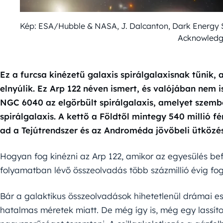
Kép: ESA/Hubble & NASA, J. Dalcanton, Dark En
Acknowledge
Ez a furcsa kinézetű galaxis spirálgalaxisnak tűnik
elnyúlik. Ez Arp 122 néven ismert, és valójában nem i
NGC 6040 az elgörbült spirálgalaxis, amelyet szemb
spirálgalaxis. A kettő a Földtől mintegy 540 millió f
ad a Tejútrendszer és az Androméda jövőbeli ütközés
Hogyan fog kinézni az Arp 122, amikor az egyesülés be
folyamatban lévő összeolvadás több százmillió évig fo
Bár a galaktikus összeolvadások hihetetlenül drámai 
hatalmas méretek miatt. De még így is, még egy lassíto