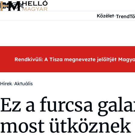
Ugrás a tartalomra
Közélet
Trend
Tö
Rendkívüli: A Tisza megnevezte jelöltjét Magy
Hírek
Aktuális
Ez a furcsa gala
most ütköznek 