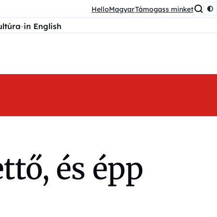
HelloMagyar
Támogass minket
ultúra
in English
ttő, és épp