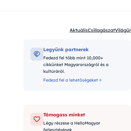
Aktuális
Csillagászat
Világűr
Kategóriák:
Legyünk partnerek
Fedezd fel több mint 10,000+
cikkünket Magyarországról és a
kultúráról.
Fedezd fel a lehetőségeket
Támogass minket
Légy részese a HelloMagyar
fejlesztésének