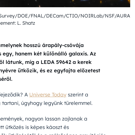
ergy Survey/DOE/FNAL/DECam/CTIO/NOIRLab/NSF/AURA
ment: L. Shatz
, amelynek hosszú árapály-csóvája
s egy, hanem két különálló galaxis. Az
ől látunk, míg a LEDA 59642 a kerek
ényévre ütközik, és ez egyfajta előzetest
éről.
fejeződik? A
Universe Today
szerint a
g tartani, úgyhogy legyünk türelemmel.
események, nagyon lassan zajlanak a
tt ütközés is képes káoszt és