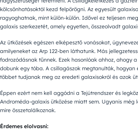
nagyszerűséget teremteni. A csillagkeletkezés a gázfel
kölcsönhatásoktól kezd felpörögni. Az egyesült galaxiso
ragyoghatnak, mint külön-külön. Idővel ez teljesen meg
galaxis szerkezetét, amely egyetlen, összeolvadt galax
Az ütközések egészen elképesztő vonásokat, úgynevezet
amilyeneket az Arp 122-ben láthatunk. Más jellegzetess
fodrozódásnak tűnnek. Ezek hasonlóak ahhoz, ahogy a 
dobunk egy tóba. A csillagászok megtanulták, hogyan 
többet tudjanak meg az eredeti galaxisokról és azok üt
Éppen ezért nem kell aggódni a Tejútrendszer és legköz
Androméda-galaxis ütközése miatt sem. Ugyanis még le
mire összetalálkoznak.
Érdemes elolvasni: