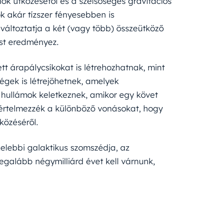
hők ütközésétől és a szélsőséges gravitációs
k akár tízszer fényesebben is
változtatja a két (vagy több) összeütköző
ist eredményez.
t árapálycsíkokat is létrehozhatnak, mint
égek is létrejöhetnek, amelyek
hullámok keletkeznek, amikor egy követ
értelmezzék a különböző vonásokat, hogy
közéséről.
elebbi galaktikus szomszédja, az
galább négymilliárd évet kell várnunk,