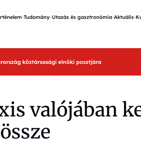
rténelem
Tudomány
Utazás és gasztronómia
Aktuális
K
arország köztársasági elnöki posztjára
xis valójában ke
össze