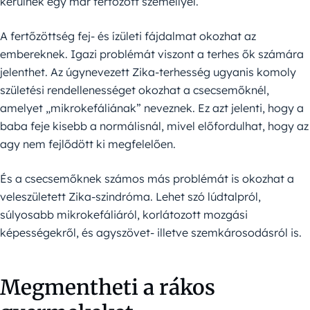
kerülnek egy már fertőzött személlyel.
A fertőzöttség fej- és ízületi fájdalmat okozhat az
embereknek. Igazi problémát viszont a terhes ők számára
jelenthet. Az úgynevezett Zika-terhesség ugyanis komoly
születési rendellenességet okozhat a csecsemőknél,
amelyet „mikrokefáliának” neveznek. Ez azt jelenti, hogy a
baba feje kisebb a normálisnál, mivel előfordulhat, hogy az
agy nem fejlődött ki megfelelően.
És a csecsemőknek számos más problémát is okozhat a
veleszületett Zika-szindróma. Lehet szó lúdtalpról,
súlyosabb mikrokefáliáról, korlátozott mozgási
képességekről, és agyszövet- illetve szemkárosodásról is.
Megmentheti a rákos