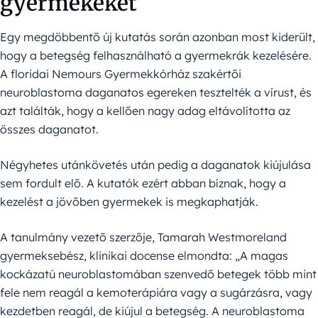
gyermekeket
Egy megdöbbentő új kutatás során azonban most kiderült,
hogy a betegség felhasználható a gyermekrák kezelésére.
A floridai Nemours Gyermekkórház szakértői
neuroblastoma daganatos egereken tesztelték a vírust, és
azt találták, hogy a kellően nagy adag eltávolította az
összes daganatot.
Négyhetes utánkövetés után pedig a daganatok kiújulása
sem fordult elő. A kutatók ezért abban bíznak, hogy a
kezelést a jövőben gyermekek is megkaphatják.
A tanulmány vezető szerzője, Tamarah Westmoreland
gyermeksebész, klinikai docense elmondta: „A magas
kockázatú neuroblastomában szenvedő betegek több mint
fele nem reagál a kemoterápiára vagy a sugárzásra, vagy
kezdetben reagál, de kiújul a betegség. A neuroblastoma