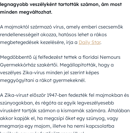
legnagyobb veszélyként tartották számon, ám most
minden megváltozhat.
A majmoktól származó vírus, amely emberi csecsemők
rendellenességeit okozza, hatásos lehet a rákos
megbetegedések kezelésére, írja a
Daily Star
.
Megdöbbentő új felfedezést tettek a floridai Nemours
Gyermekkórház szakértői. Megállapították, hogy a
veszélyes Zika-vírus minden jel szerint képes
meggyógyítani a rákot gyermekeknél.
A Zika-vírust először 1947-ben fedezték fel majmokban és
szúnyogokban, és régóta az egyik legveszélyesebb
vírusként tartják számon a kismamák számára. Általában
akkor kapják el, ha megcsípi őket egy szúnyog, vagy
megmarja egy majom, illetve ha nemi kapcsolatba