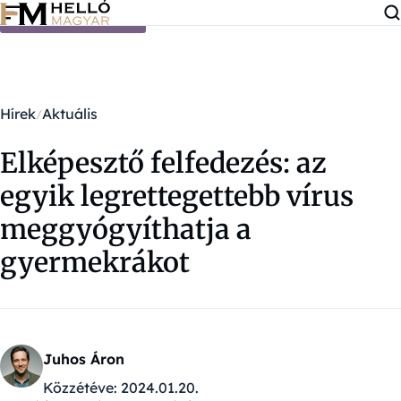
Ugrás a tartalomra
Hírek
Aktuális
Elképesztő felfedezés: az
egyik legrettegettebb vírus
meggyógyíthatja a
gyermekrákot
Juhos Áron
Közzétéve:
2024.01.20.