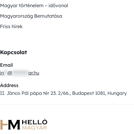
Magyar történelem – idővonal
Magyarország Bemutatása
Friss hírek
Kapcsolat
Email
in
**
@
*********
ar.hu
Address
II. János Pál pápa tér 23. 2/66., Budapest 1081, Hungary