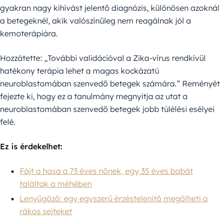
gyakran nagy kihívást jelentő diagnózis, különösen azoknál
a betegeknél, akik valószínűleg nem reagálnak jól a
kemoterápiára.
Hozzátette: „További validációval a Zika-vírus rendkívül
hatékony terápia lehet a magas kockázatú
neuroblastomában szenvedő betegek számára.” Reményét
fejezte ki, hogy ez a tanulmány megnyitja az utat a
neuroblastomában szenvedő betegek jobb túlélési esélyei
felé.
Ez is érdekelhet:
Fájt a hasa a 73 éves nőnek, egy 35 éves babát
találtak a méhében
Lenyűgöző: egy egyszerű érzéstelenítő megölheti a
rákos sejteket