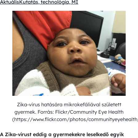
Aktuális
Kutatás, technológia, MI
Kategóriák:
Zika-vírus hatására mikrokefáliával született
gyermek. Forrás: Flickr/Community Eye Health
(https://www.flickr.com/photos/communityeyehealt
A Zika-vírust eddig a gyermekekre leselkedő egyik