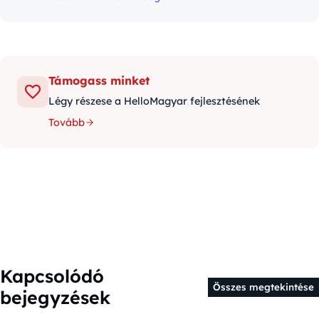
Támogass minket
Légy részese a HelloMagyar fejlesztésének
Tovább
Kapcsolódó
Összes megtekintése
bejegyzések