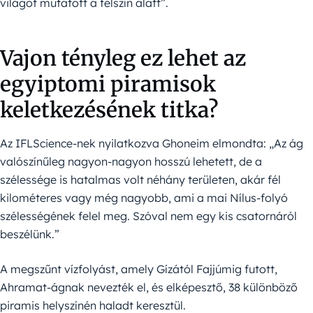
világot mutatott a felszín alatt”.
Vajon tényleg ez lehet az
egyiptomi piramisok
keletkezésének titka?
Az IFLScience-nek nyilatkozva Ghoneim elmondta: „Az ág
valószínűleg nagyon-nagyon hosszú lehetett, de a
szélessége is hatalmas volt néhány területen, akár fél
kilométeres vagy még nagyobb, ami a mai Nílus-folyó
szélességének felel meg. Szóval nem egy kis csatornáról
beszélünk.”
A megszűnt vízfolyást, amely Gízától Fajjúmig futott,
Ahramat-ágnak nevezték el, és elképesztő, 38 különböző
piramis helyszínén haladt keresztül.