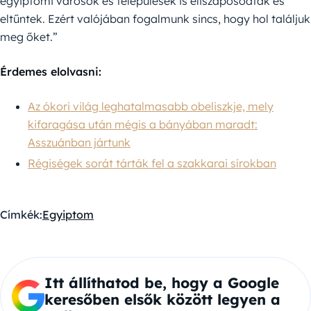
egyiptomi városok és települések is eliszaposodtak és
eltűntek. Ezért valójában fogalmunk sincs, hogy hol találjuk
meg őket.”
Érdemes elolvasni:
Az ókori világ leghatalmasabb obeliszkje, mely
kifaragása után mégis a bányában maradt:
Asszuánban jártunk
Régiségek sorát tárták fel a szakkarai sírokban
Címkék:
Egyiptom
Itt állíthatod be, hogy a Google
keresőben elsők között legyen a