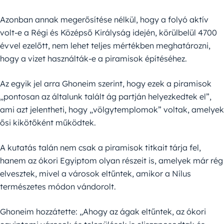
Azonban annak megerősítése nélkül, hogy a folyó aktív
volt-e a Régi és Középső Királyság idején, körülbelül 4700
évvel ezelőtt, nem lehet teljes mértékben meghatározni,
hogy a vizet használták-e a piramisok építéséhez.
Az egyik jel arra Ghoneim szerint, hogy ezek a piramisok
„pontosan az általunk talált ág partján helyezkedtek el”,
ami azt jelentheti, hogy „völgytemplomok” voltak, amelyek
ősi kikötőként működtek.
A kutatás talán nem csak a piramisok titkait tárja fel,
hanem az ókori Egyiptom olyan részeit is, amelyek már rég
elvesztek, mivel a városok eltűntek, amikor a Nílus
természetes módon vándorolt.
Ghoneim hozzátette: „Ahogy az ágak eltűntek, az ókori