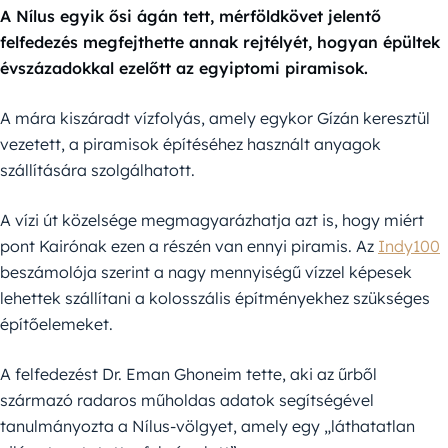
A Nílus egyik ősi ágán tett, mérföldkövet jelentő
felfedezés megfejthette annak rejtélyét, hogyan épültek
évszázadokkal ezelőtt az egyiptomi piramisok.
A mára kiszáradt vízfolyás, amely egykor Gízán keresztül
vezetett, a piramisok építéséhez használt anyagok
szállítására szolgálhatott.
A vízi út közelsége megmagyarázhatja azt is, hogy miért
pont Kairónak ezen a részén van ennyi piramis. Az
Indy100
beszámolója szerint a nagy mennyiségű vízzel képesek
lehettek szállítani a kolosszális építményekhez szükséges
építőelemeket.
A felfedezést Dr. Eman Ghoneim tette, aki az űrből
származó radaros műholdas adatok segítségével
tanulmányozta a Nílus-völgyet, amely egy „láthatatlan