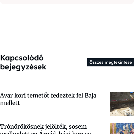
Kapcsolódó
Összes megtekintése
bejegyzések
Avar kori temetőt fedeztek fel Baja
mellett
Trónörökösnek jelölték, sosem
uralkodott az Árpád-házi herceg