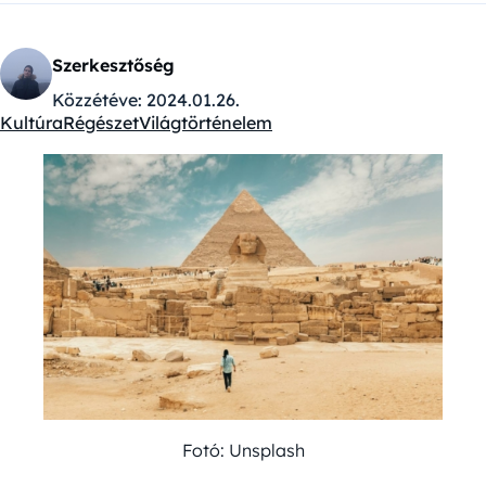
Szerkesztőség
Közzétéve:
2024.01.26.
Kultúra
Régészet
Világtörténelem
Kategóriák:
Fotó: Unsplash