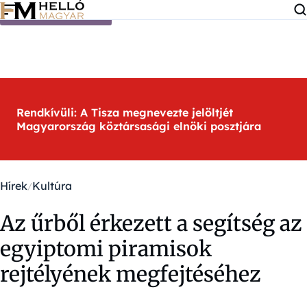
Ugrás a tartalomra
Rendkívüli: A Tisza megnevezte jelöltjét
Magyarország köztársasági elnöki posztjára
Hírek
Kultúra
Az űrből érkezett a segítség az
egyiptomi piramisok
rejtélyének megfejtéséhez