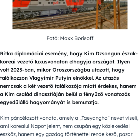
Fotó: Maxx Borisoff
Ritka diplomáciai esemény, hogy Kim Dzsongun észak-
koreai vezető luxusvonaton elhagyja országát. Ilyen
volt 2023-ban, mikor Oroszországba utazott, hogy
találkozzon Vlagyimir Putyin elnökkel.
Az utazás
nemcsak a két vezető találkozója miatt érdekes, hanem
a Kim család dinasztiáján belül a fényűző vonatozás
egyedülálló hagyományát is bemutatja.
Kim páncélozott vonata, amely a „Taeyangho” nevet viseli,
ami koreaiul Napot jelent, nem csupán egy közlekedési
eszköz, hanem egy gazdag történettel rendelkező, pazar