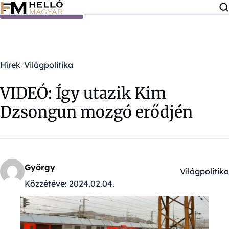
Ugrás a tartalomra
Hírek
Világpolitika
VIDEÓ: Így utazik Kim
Dzsongun mozgó erődjén
György
Világpolitika
Kategóriák:
Közzétéve:
2024.02.04.