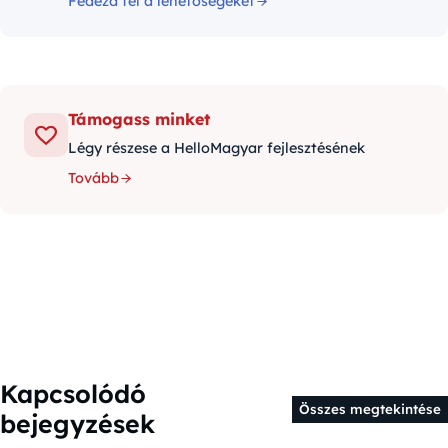
Fedezd fel a lehetőségeket
Támogass minket
Légy részese a HelloMagyar fejlesztésének
Tovább
Kapcsolódó
Összes megtekintése
bejegyzések