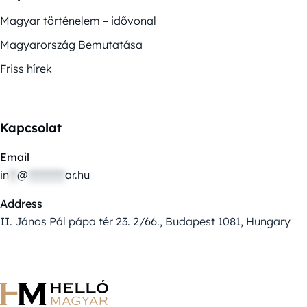
Magyar történelem – idővonal
Magyarország Bemutatása
Friss hírek
Kapcsolat
Email
in
**
@
*********
ar.hu
Address
II. János Pál pápa tér 23. 2/66., Budapest 1081, Hungary