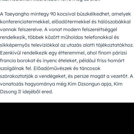
A Taeyangho mintegy 90 kocsival büszkélkedhet, amelyek
konferenciatermekkel, előadótermekkel és hálószobákkal
vannak felszerelve. A vonat modern felszereltséggel
rendelkezik, többek között műholdas telefonokkal és
síkképernyős televíziókkal az utazás alatti tájékoztatókhoz.
Ezenkívül rendelkezik egy étteremmel, ahol finom párizsi
francia borokat és ínyenc ételeket, például friss homárt
szolgálnak fel. Előadóművészek és táncosok
szórakoztatják a vendégeket, és persze magát a vezetőt. A
vonatozás hagyománya még Kim Dzsongun apja, Kim
Dzsong Il idejéből ered.