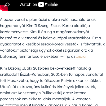
A pazar vonat diplomáciai utakra való használatának
hagyományát Kim Il Szung, Észak-Korea alapítója
kezdeményezte. Kim Il Szung a magánmozdonyát
használta a vietnami és kelet-európai utazásokhoz. Ezt a
gyakorlatot a későbbi észak-koreai vezetők is folytatták, a
vonatokat biztonsági ügynökökkel szigorúan őrzik a
biztonság fenntartása érdekében — írja az
India
.
Kim Dzsong Il, aki 2011-ben bekövetkezett haláláig
uralkodott Észak-Koreában, 2001-ben 10 napos vonatutat
tett Moszkvába, hogy találkozzon Putyin akkori elnökkel.
Utazását extravagáns kulináris élmények jellemezték,
amint azt Konsztantyin Pulikovszkij orosz katonai
parancsnok emlékiratai dokumentálják. A vonaton
változatos menüt kínáltak, az orosz, a kínai, a koreai, a