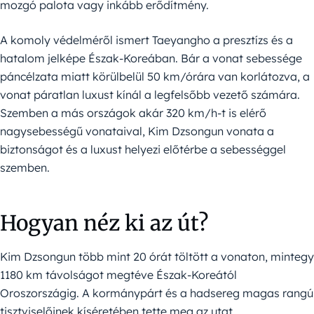
mozgó palota vagy inkább erődítmény.
A komoly védelméről ismert Taeyangho a presztízs és a
hatalom jelképe Észak-Koreában. Bár a vonat sebessége
páncélzata miatt körülbelül 50 km/órára van korlátozva, a
vonat páratlan luxust kínál a legfelsőbb vezető számára.
Szemben a más országok akár 320 km/h-t is elérő
nagysebességű vonataival, Kim Dzsongun vonata a
biztonságot és a luxust helyezi előtérbe a sebességgel
szemben.
Hogyan néz ki az út?
Kim Dzsongun több mint 20 órát töltött a vonaton, mintegy
1180 km távolságot megtéve Észak-Koreától
Oroszországig. A kormánypárt és a hadsereg magas rangú
tisztviselőinek kíséretében tette meg az utat.