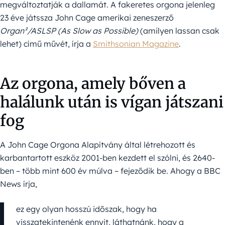
megváltoztatják a dallamát. A fakeretes orgona jelenleg
23 éve játssza John Cage amerikai zeneszerző
Organ²/ASLSP (As Slow as Possible)
(amilyen lassan csak
lehet) című művét, írja a
Smithsonian Magazine
.
Az orgona, amely bőven a
halálunk után is vígan játszani
fog
A John Cage Orgona Alapítvány által létrehozott és
karbantartott eszköz 2001-ben kezdett el szólni, és 2640-
ben – több mint 600 év múlva – fejeződik be. Ahogy a BBC
News írja,
ez egy olyan hosszú időszak, hogy ha
visszatekintenénk ennyit, láthatnánk, hogy a