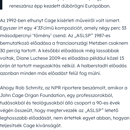
reneszánsz épp kezdett dübörögni Európában.
Az 1992-ben elhunyt Cage kísérleti műveiről volt ismert.
Egyszer írt egy
4’33
című kompozíciót, amely négy perc 33
másodpercnyi ‘tömény’ csend. Az „ASLSP” 1987-es
bemutatkozó előadása a franciaországi Metzben csaknem
30 percig tartott. A későbbi előadások még lassabbak
voltak, Diane Luchese 2009-es előadása például közel 15
órán át tartott megszakítás nélkül. A halberstadti előadás
azonban minden más előadást felül fog múlni.
Ahogy Rob Schmitz, az NPR riportere beszámolt, amikor a
John Cage Organ Foundation, egy professzorokból,
tudósokból és teológusokból álló csoport a 90-es évek
végén összeült, hogy megtervezzék az „ASLSP” lehető
leghosszabb előadását, nem értettek egyet abban, hogyan
teljesítsék Cage kívánságát.