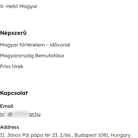
X- Helló Magyar
Népszerű
Magyar történelem – idővonal
Magyarország Bemutatása
Friss hírek
Kapcsolat
Email
in
**
@
*********
ar.hu
Address
II. János Pál pápa tér 23. 2/66., Budapest 1081, Hungary