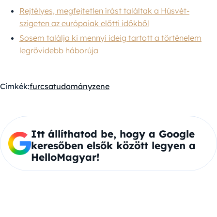
Rejtélyes, megfejtetlen írást találtak a Húsvét-
szigeten az európaiak előtti időkből
Sosem találja ki mennyi ideig tartott a történelem
legrövidebb háborúja
Címkék:
furcsa
tudomány
zene
Itt állíthatod be, hogy a Google
keresőben elsők között legyen a
HelloMagyar!