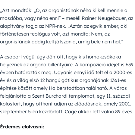
„Azt mondták: „Ó, az orgonistának néha ki kell mennie a
mosdóba, vagy néha enni” – meséli Rainer Neugebauer, az
alapítvány tagja az NPR-nek. „Aztán az egyik ember, aki
történetesen teológus volt, azt mondta: Nem, az
orgonistának addig kell játszania, amíg bele nem hal.”
A csoport végül úgy döntött, hogy kis homokzsákokat
helyeznek az orgona billentyűire. A kompozíció idejét is 639
évben határozták meg. Ugyanis ennyi idő telt el a 2000-es
év és a világ első 12 hangú gótikus orgonájának 1361-es
építése között amely Halberstadtban található. A város
felajánlotta a Szent Burchardi templomot, egy 11. századi
kolostort, hogy otthont adjon az előadásnak, amely 2001.
szeptember 5-én kezdődött. Cage akkor lett volna 89 éves.
Érdemes elolvasni: