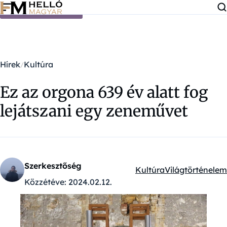
Ugrás a tartalomra
Hírek
Kultúra
Ez az orgona 639 év alatt fog
lejátszani egy zeneművet
Szerkesztőség
Kultúra
Világtörténelem
Kategóriák:
Közzétéve:
2024.02.12.