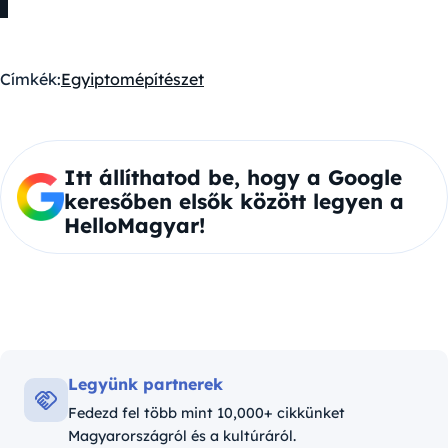
Címkék:
Egyiptom
építészet
Itt állíthatod be, hogy a Google
keresőben elsők között legyen a
HelloMagyar!
Legyünk partnerek
Fedezd fel több mint 10,000+ cikkünket
Magyarországról és a kultúráról.