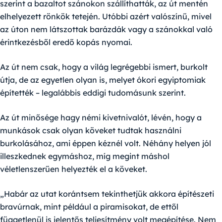
szerint a bazaltot szánokon szállíthatták, az út mentén
elhelyezett rönkök tetején. Utóbbi azért valószínű, mivel
az úton nem látszottak barázdák vagy a szánokkal való
érintkezésből eredő kopás nyomai.
Az út nem csak, hogy a világ legrégebbi ismert, burkolt
útja, de az egyetlen olyan is, melyet ókori egyiptomiak
építették – legalábbis eddigi tudomásunk szerint.
Az út minősége hagy némi kivetnivalót, lévén, hogy a
munkások csak olyan köveket tudtak használni
burkolásához, ami éppen kéznél volt. Néhány helyen jól
illeszkednek egymáshoz, míg megint máshol
véletlenszerűen helyezték el a köveket.
„Habár az utat korántsem tekinthetjük akkora építészeti
bravúrnak, mint például a piramisokat, de ettől
függetlenül is jelentős teljesítmény volt megépítése. Nem