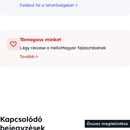
Fedezd fel a lehetőségeket
Támogass minket
Légy részese a HelloMagyar fejlesztésének
Tovább
Kapcsolódó
Összes megtekintése
bejegyzések