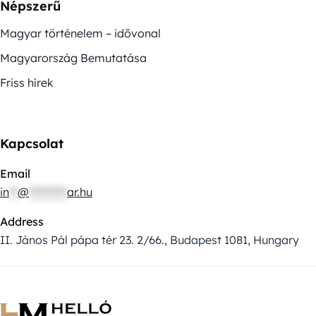
Népszerű
Magyar történelem – idővonal
Magyarország Bemutatása
Friss hírek
Kapcsolat
Email
in
**
@
*********
ar.hu
Address
II. János Pál pápa tér 23. 2/66., Budapest 1081, Hungary