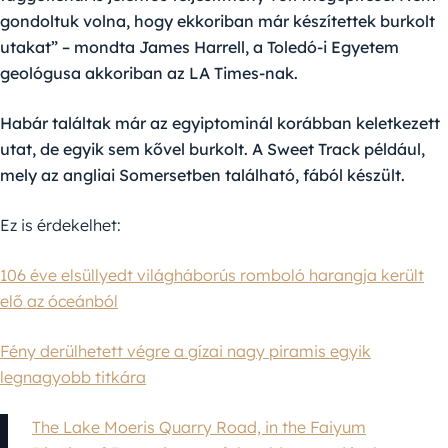
gondoltuk volna, hogy ekkoriban már készítettek burkolt
utakat” – mondta James Harrell, a Toledó-i Egyetem
geológusa akkoriban az LA Times-nak.
Habár találtak már az egyiptominál korábban keletkezett
utat, de egyik sem kővel burkolt. A Sweet Track például,
mely az angliai Somersetben található, fából készült.
Ez is érdekelhet:
106 éve elsüllyedt világháborús romboló harangja került
elő az óceánból
Fény derülhetett végre a gízai nagy piramis egyik
legnagyobb titkára
The Lake Moeris Quarry Road, in the Faiyum