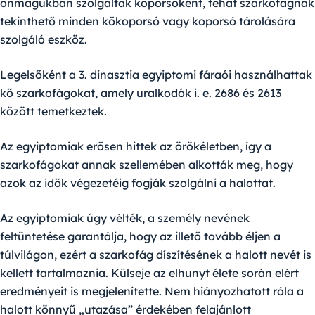
önmagukban szolgáltak koporsóként, tehát szarkofágnak
tekinthető minden kőkoporsó vagy koporsó tárolására
szolgáló eszköz.
Legelsőként a 3. dinasztia egyiptomi fáraói használhattak
kő szarkofágokat, amely uralkodók i. e. 2686 és 2613
között temetkeztek.
Az egyiptomiak erősen hittek az örökéletben, így a
szarkofágokat annak szellemében alkották meg, hogy
azok az idők végezetéig fogják szolgálni a halottat.
Az egyiptomiak úgy vélték, a személy nevének
feltüntetése garantálja, hogy az illető tovább éljen a
túlvilágon, ezért a szarkofág díszítésének a halott nevét is
kellett tartalmaznia. Külseje az elhunyt élete során elért
eredményeit is megjelenítette. Nem hiányozhatott róla a
halott könnyű „utazása” érdekében felajánlott