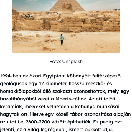
Fotó: Unsplash
1994-ben az ókori Egyiptom kőbányáit feltérképező
geológusok egy 12 kilométer hosszú mészkő- és
homokkőlapokból álló szakaszt azonosítottak, mely egy
bazaltbányából vezet a Moeris-tóhoz. Az ott talált
kerámiák, melyeket vélhetően a kőbánya munkásai
hagytak ott, illetve egy közeli tábor azonosítása alapján
az utat i.e. 2600-2200 között építhették. Ez pedig azt
jelenti, ez a világ legrégebbi, ismert burkolt útja.