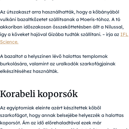
Az útszakaszt arra használhatták, hogy a kőbányából
vulkáni bazaltkőzetet szállítsanak a Moeris-tóhoz. A tó
akkoriban időszakosan összeköttetésben állt a Nílussal,
így a köveket hajóval Gízába tudták szállítani. – írja az
IFL
Science.
A bazaltot a helyszínen lévő halottas templomok
burkolására, valamint az uralkodók szarkofágjainak
elkészítéséhez használták.
Korabeli koporsók
Az egyiptomiak eleinte azért készítettek kőből
szarkofágot, hogy annak belsejébe helyezzék a halottas
koporsót. Ám az idő előrehaladtával ezek már