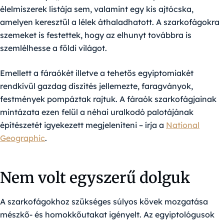
élelmiszerek listája sem, valamint egy kis ajtócska,
amelyen keresztül a lélek áthaladhatott. A szarkofágokra
szemeket is festettek, hogy az elhunyt továbbra is
szemlélhesse a földi világot.
Emellett a fáraókét illetve a tehetős egyiptomiakét
rendkívül gazdag díszítés jellemezte, faragványok,
festmények pompáztak rajtuk. A fáraók szarkofágjainak
mintázata ezen felül a néhai uralkodó palotájának
építészetét igyekezett megjeleníteni – írja a
National
Geographic
.
Nem volt egyszerű dolguk
A szarkofágokhoz szükséges súlyos kövek mozgatása
mészkő- és homokkőutakat igényelt. Az egyiptológusok