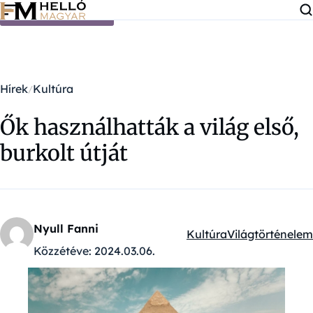
Ugrás a tartalomra
Hírek
Kultúra
Ők használhatták a világ első,
burkolt útját
Nyull Fanni
Kultúra
Világtörténelem
Kategóriák:
Közzétéve:
2024.03.06.