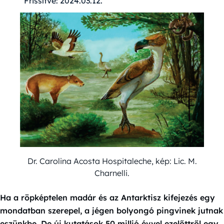
Frissítve:
2024.03.12.
Dr. Carolina Acosta Hospitaleche, kép: Lic. M.
Charnelli.
Ha a röpképtelen madár és az Antarktisz kifejezés egy
mondatban szerepel, a jégen bolyongó pingvinek jutnak
eszünkbe. De új kutatások 50 millió évvel ezelőttről egy