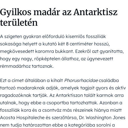
Gyilkos madár az Antarktisz
területén
A szigeten gyakran előforduló kisemlős fosszíliák
sokasága helyett a kutató két 8 centiméter hosszú,
megkövesedett karomra bukkant. Ezekről azt gyanította,
hogy egy nagy, röpképtelen állathoz, az úgynevezett
rémmadárhoz tartoznak.
Ezt a címet általában a kihalt
Phorusrhacidae
családba
tartozó madaraknak adják, amelyek tagjait gyors és aktív
ragadozóknak tartják. Az Antarktiszon talált karmok arra
utalnak, hogy ebbe a csoportba tartozhattak. Azonban a
fosszíliák kora és a csontváz más részeinek hiánya miatt
Acosta Hospitaleche és szerzőtársa, Dr. Washington Jones
nem tudja határozottan ebbe a kategóriába sorolni a