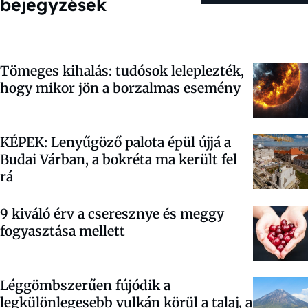
bejegyzések
Tömeges kihalás: tudósok leleplezték,
hogy mikor jön a borzalmas esemény
KÉPEK: Lenyűgöző palota épül újjá a
Budai Várban, a bokréta ma került fel
rá
9 kiváló érv a cseresznye és meggy
fogyasztása mellett
Léggömbszerűen fújódik a
legkülönlegesebb vulkán körül a talaj, a