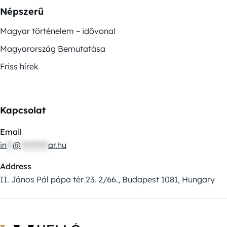
Népszerű
Magyar történelem – idővonal
Magyarország Bemutatása
Friss hírek
Kapcsolat
Email
in
**
@
*********
ar.hu
Address
II. János Pál pápa tér 23. 2/66., Budapest 1081, Hungary