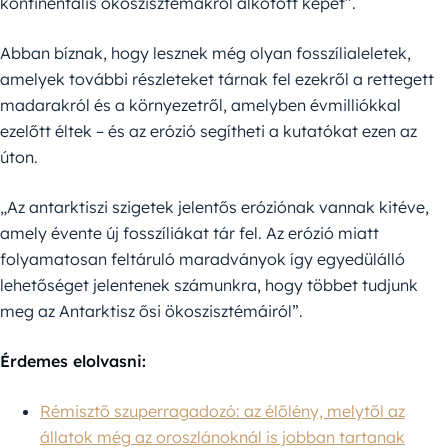
kontinentális ökoszisztémákról alkotott képet”.
Abban bíznak, hogy lesznek még olyan fosszílialeletek,
amelyek további részleteket tárnak fel ezekről a rettegett
madarakról és a környezetről, amelyben évmilliókkal
ezelőtt éltek – és az erózió segítheti a kutatókat ezen az
úton.
„Az antarktiszi szigetek jelentős eróziónak vannak kitéve,
amely évente új fosszíliákat tár fel. Az erózió miatt
folyamatosan feltáruló maradványok így egyedülálló
lehetőséget jelentenek számunkra, hogy többet tudjunk
meg az Antarktisz ősi ökoszisztémáiról”.
Érdemes elolvasni:
Rémisztő szuperragadozó: az élőlény, melytől az
állatok még az oroszlánoknál is jobban tartanak