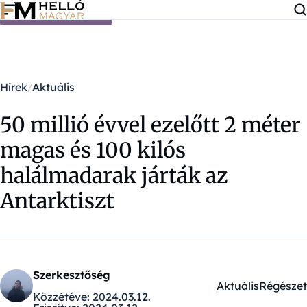
Ugrás a tartalomra
Hírek
Aktuális
50 millió évvel ezelőtt 2 méter
magas és 100 kilós
halálmadarak járták az
Antarktiszt
Szerkesztőség
Aktuális
Régészet
Kategóriák:
Közzétéve:
2024.03.12.