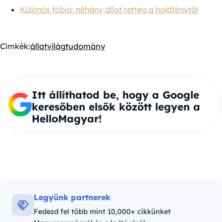
Különös fóbia: néhány állat retteg a holdfénytől
Címkék:
állatvilág
tudomány
Itt állíthatod be, hogy a Google
keresőben elsők között legyen a
HelloMagyar!
Legyünk partnerek
Fedezd fel több mint 10,000+ cikkünket