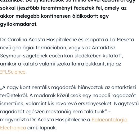
sokkal ijesztőbb teremtményt fedeztek fel, amely az
akkor melegebb kontinensen ólálkodott: egy
gyilokmadarat.
Dr. Carolina Acosta Hospitaleche és csapata a La Meseta
nevű geológiai formációban, vagyis az Antarktisz
Seymour-szigetének eocén kori üledékében kutatott,
amikor a kutató valami szokatlanra bukkant, írja az
IFLScience
.
„A nagy kontinentális ragadozók hiányoztak az antarktiszi
területekről. A madarak közül csak egy nappali ragadozót
ismertünk, valamint kis rovarevő erszényeseket. Nagytestű
ragadozót egészen mostanáig nem találtunk” –
magyarázta Dr. Acosta Hospitaleche a
Palaeontologia
Electronica
című lapnak.