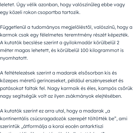
leletet. Úgy vélik azonban, hogy valószínűleg ebbe vagy
egy közeli rokon csoportba tartozik.
Függetlenül a tudományos megjelöléstől, valószínű, hogy a
karmok csak egy félelmetes teremtmény részét képezték.
A kutatók becslése szerint a gyilokmadár körülbelül 2
méter magas lehetett, és körülbelül 100 kilogrammot is
nyomhatott.
A feltételezések szerint a madarak elsősorban kis és
közepes méretű gerinceseket, például erszényeseket és
patásokat faltak fel. Nagy karmaik és éles, kampós csőrük
nagy segítségük volt az ilyen zsákmányok elejtésében.
A kutatók szerint ez arra utal, hogy a madarak „a
kontinentális csúcsragadozók szerepét töltötték be”, ami
szerintük „átformálja a korai eocén antarktiszi