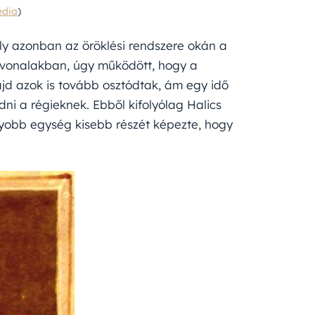
édia
)
mely azonban az öröklési rendszere okán a
gyvonalakban, úgy működött, hogy a
d azok is tovább osztódtak, ám egy idő
i a régieknek. Ebből kifolyólag Halics
gyobb egység kisebb részét képezte, hogy