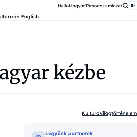
HelloMagyar
Támogass minket
ultúra
in English
magyar kézbe
Kultúra
Világtörténelem
Kategóriák:
Legyünk partnerek