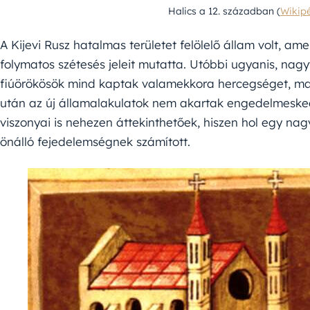
Halics a 12. században (
Wikip
A Kijevi Rusz hatalmas területet felölelő állam volt, a
folymatos szétesés jeleit mutatta. Utóbbi ugyanis, na
fiúörökösök mind kaptak valamekkora hercegséget, maj
után az új államalakulatok nem akartak engedelmeskedn
viszonyai is nehezen áttekinthetőek, hiszen hol egy na
önálló fejedelemségnek számított.