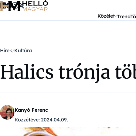
Ugrás a tartalomra
Közélet
Trend
Tö
Hírek
Kultúra
Halics trónja t
Kanyó Ferenc
Közzétéve:
2024.04.09.