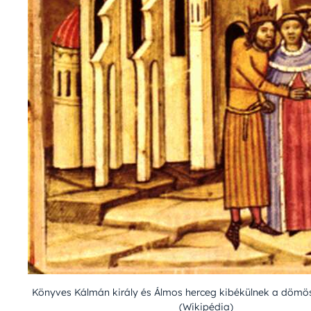
Könyves Kálmán király és Álmos herceg kibékülnek a dömösi
(Wikipédia)