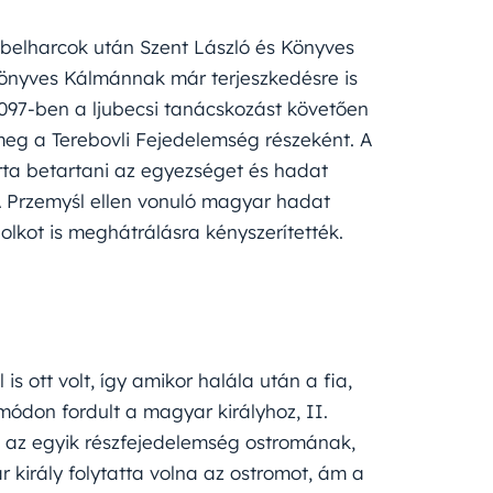
 belharcok után Szent László és Könyves
önyves Kálmánnak már terjeszkedésre is
 1097-ben a ljubecsi tanácskozást követően
e meg a Terebovli Fejedelemség részeként. A
rta betartani az egyezséget és hadat
A Przemyśl ellen vonuló magyar hadat
lkot is meghátrálásra kényszerítették.
s ott volt, így amikor halála után a fia,
módon fordult a magyar királyhoz, II.
ir, az egyik részfejedelemség ostromának,
 király folytatta volna az ostromot, ám a