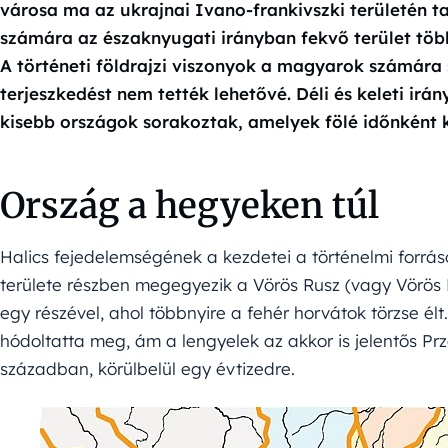
városa ma az ukrajnai Ivano-frankivszki területén t
számára az északnyugati irányban fekvő terület több
A történeti földrajzi viszonyok a magyarok számára
terjeszkedést nem tették lehetővé. Déli és keleti i
kisebb országok sorakoztak, amelyek fölé időnként k
Ország a hegyeken túl
Halics fejedelemségének a kezdetei a történelmi forr
területe részben megegyezik a Vörös Rusz (vagy Vörös R
egy részével, ahol többnyire a fehér horvátok törzse élt
hódoltatta meg, ám a lengyelek az akkor is jelentős Prze
században, körülbelül egy évtizedre.