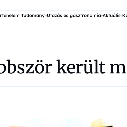
rténelem
Tudomány
Utazás és gasztronómia
Aktuális
K
öbbször került 