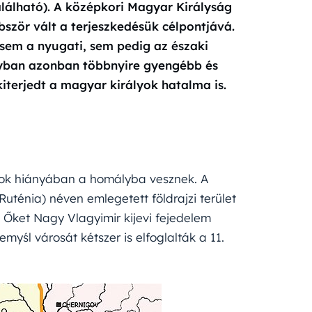
alálható). A középkori Magyar Királyság
ször vált a terjeszkedésük célpontjává.
 sem a nyugati, sem pedig az északi
rányban azonban többnyire gyengébb és
iterjedt a magyar királyok hatalma is.
ások hiányában a homályba vesznek. A
uténia) néven emlegetett földrajzi terület
. Őket Nagy Vlagyimir kijevi fejedelem
myśl városát kétszer is elfoglalták a 11.