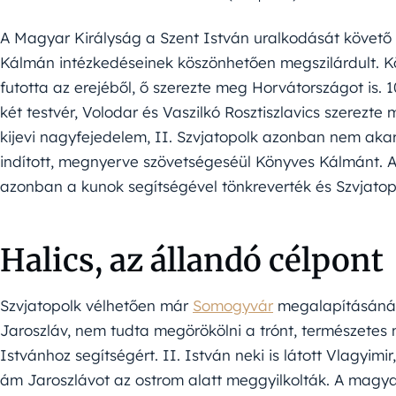
A Magyar Királyság a Szent István uralkodását követő
Kálmán intézkedéseinek köszönhetően megszilárdult. K
futotta az erejéből, ő szerezte meg Horvátországot is.
két testvér, Volodar és Vaszilkó Rosztiszlavics szerezt
kijevi nagyfejedelem, II. Szvjatopolk azonban nem aka
indított, megnyerve szövetségeséül Könyves Kálmánt. 
azonban a kunok segítségével tönkreverték és Szvjatopo
Halics, az állandó célpont
Szvjatopolk vélhetően már
Somogyvár
megalapításánál i
Jaroszláv, nem tudta megörökölni a trónt, természetes 
Istvánhoz segítségért. II. István neki is látott Vlagyim
ám Jaroszlávot az ostrom alatt meggyilkolták. A magyar