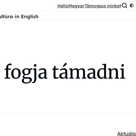
HelloMagyar
Támogass minket
ultúra
in English
 fogja támadni
Aktuális