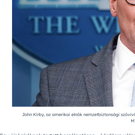
John Kirby, az amerikai elnök nemzetbiztonsági szóvivőj
MT