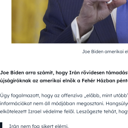
Joe Biden amerikai e
Joe Biden arra számít, hogy Irán rövidesen támadást i
újságíróknak az amerikai elnök a Fehér Házban pént
Úgy fogalmazott, hogy az offenzíva „előbb, mint utóbb”
információkat nem áll módjában megosztani. Hangsúlyoz
elkötelezett Izrael védelme felől. Leszögezte tehát, hog
Irán nem fog sikert elérni.