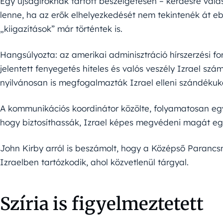
Egy újságíróknak tartott beszélgetésen – kérdésre vála
lenne, ha az erők elhelyezkedését nem tekintenék át eb
„kiigazítások” már történtek is.
Hangsúlyozta: az amerikai adminisztráció hírszerzési for
jelentett fenyegetés hiteles és valós veszély Izrael szá
nyilvánosan is megfogalmazták Izrael elleni szándékuk
A kommunikációs koordinátor közölte, folyamatosan egye
hogy biztosíthassák, Izrael képes megvédeni magát eg
John Kirby arról is beszámolt, hogy a Középső Parancs
Izraelben tartózkodik, ahol közvetlenül tárgyal.
Szíria is figyelmeztetett