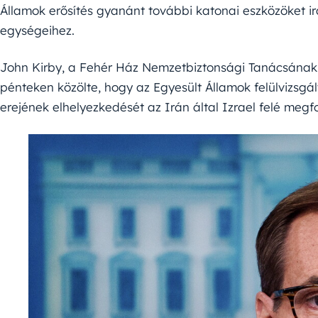
Államok erősítés gyanánt további katonai eszközöket ir
egységeihez.
John Kirby, a Fehér Ház Nemzetbiztonsági Tanácsának
pénteken közölte, hogy az Egyesült Államok felülvizsgá
erejének elhelyezkedését az Irán által Izrael felé meg