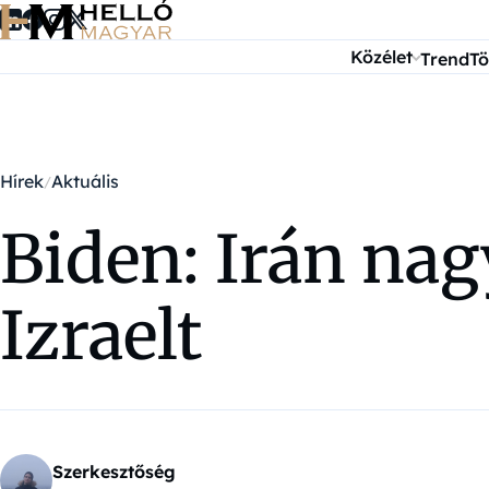
Ugrás a tartalomra
Közélet
Trend
Tö
Hírek
Aktuális
Biden: Irán na
Izraelt
Szerkesztőség