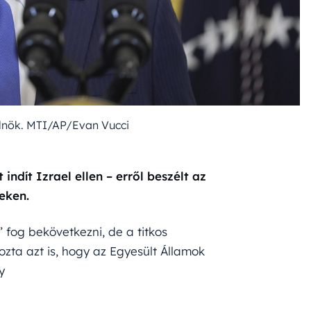
lnök. MTI/AP/Evan Vucci
ndít Izrael ellen – erről beszélt az
eken.
 fog bekövetkezni, de a titkos
ta azt is, hogy az Egyesült Államok
y