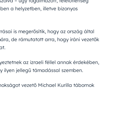
szolva – úgy fogalmazott, felelőtlenség
ben a helyzetben, illetve bizonyos
rásai is megerősítik, hogy az ország által
mára, de rámutatott arra, hogy iráni vezetők
at.
ztetnek az izraeli féllel annak érdekében,
y ilyen jellegű támadással szemben.
nokságot vezető Michael Kurilla tábornok