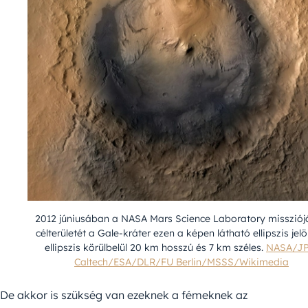
2012 júniusában a NASA Mars Science Laboratory misszió
célterületét a Gale-kráter ezen a képen látható ellipszis jelöl
ellipszis körülbelül 20 km hosszú és 7 km széles.
NASA/JP
Caltech/ESA/DLR/FU Berlin/MSSS/Wikimedia
De akkor is szükség van ezeknek a fémeknek az