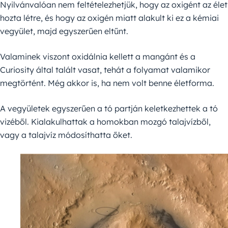
Nyilvánvalóan nem feltételezhetjük, hogy az oxigént az élet
hozta létre, és hogy az oxigén miatt alakult ki ez a kémiai
vegyület, majd egyszerűen eltűnt.
Valaminek viszont oxidálnia kellett a mangánt és a
Curiosity által talált vasat, tehát a folyamat valamikor
megtörtént. Még akkor is, ha nem volt benne életforma.
A vegyületek egyszerűen a tó partján keletkezhettek a tó
vizéből. Kialakulhattak a homokban mozgó talajvízből,
vagy a talajvíz módosíthatta őket.