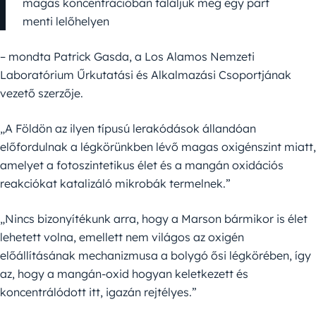
magas koncentrációban találjuk meg egy part
menti lelőhelyen
– mondta Patrick Gasda, a Los Alamos Nemzeti
Laboratórium Űrkutatási és Alkalmazási Csoportjának
vezető szerzője.
„A Földön az ilyen típusú lerakódások állandóan
előfordulnak a légkörünkben lévő magas oxigénszint miatt,
amelyet a fotoszintetikus élet és a mangán oxidációs
reakciókat katalizáló mikrobák termelnek.”
„Nincs bizonyítékunk arra, hogy a Marson bármikor is élet
lehetett volna, emellett nem világos az oxigén
előállításának mechanizmusa a bolygó ősi légkörében, így
az, hogy a mangán-oxid hogyan keletkezett és
koncentrálódott itt, igazán rejtélyes.”