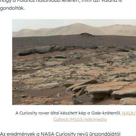
hogy a Földhöz hasonlóbb lehetett, mint azt valaha is
gondolták.
A Curiosity rover által készített kép a Gale-kráterről.
NASA/
Caltech/MSSS/Wikimedia
Az eredmények a NASA Curiosity nevű űrszondájától