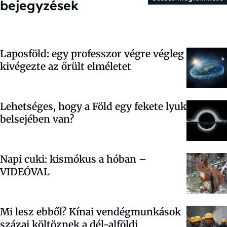
bejegyzések
Laposföld: egy professzor végre végleg
kivégezte az őrült elméletet
Lehetséges, hogy a Föld egy fekete lyuk
belsejében van?
Napi cuki: kismókus a hóban –
VIDEÓVAL
Mi lesz ebből? Kínai vendégmunkások
százai költöznek a dél-alföldi