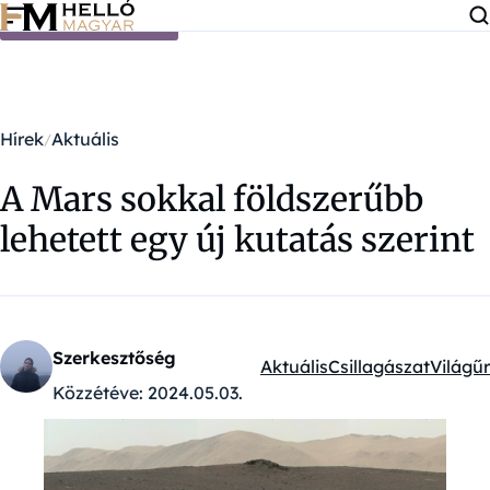
Ugrás a tartalomra
Hírek
Aktuális
A Mars sokkal földszerűbb
lehetett egy új kutatás szerint
Szerkesztőség
Aktuális
Csillagászat
Világűr
Kategóriák:
Közzétéve:
2024.05.03.