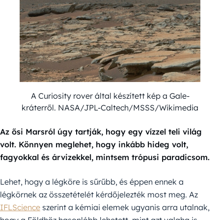
A Curiosity rover által készített kép a Gale-
kráterről. NASA/JPL-Caltech/MSSS/Wikimedia
Az ősi Marsról úgy tartják, hogy egy vízzel teli világ
volt. Könnyen meglehet, hogy inkább hideg volt,
fagyokkal és árvizekkel, mintsem trópusi paradicsom.
Lehet, hogy a légköre is sűrűbb, és éppen ennek a
légkörnek az összetételét kérdőjelezték most meg. Az
IFLScience
szerint a kémiai elemek ugyanis arra utalnak,