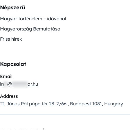
Népszerű
Magyar történelem – idővonal
Magyarország Bemutatása
Friss hírek
Kapcsolat
Email
in
**
@
*********
ar.hu
Address
II. János Pál pápa tér 23. 2/66., Budapest 1081, Hungary