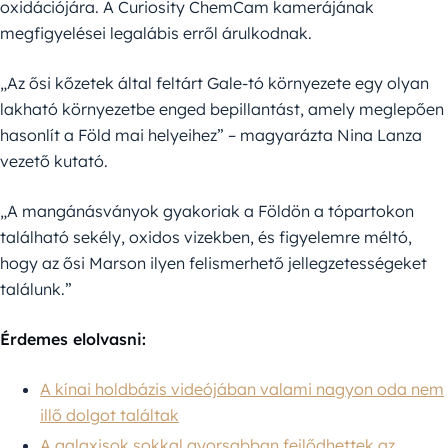
oxidációjára. A Curiosity ChemCam kamerájának
megfigyelései legalábis erről árulkodnak.
„Az ősi kőzetek által feltárt Gale-tó környezete egy olyan
lakható környezetbe enged bepillantást, amely meglepően
hasonlít a Föld mai helyeihez” – magyarázta Nina Lanza
vezető kutató.
„A mangánásványok gyakoriak a Földön a tópartokon
található sekély, oxidos vizekben, és figyelemre méltó,
hogy az ősi Marson ilyen felismerhető jellegzetességeket
találunk.”
Érdemes elolvasni:
A kínai holdbázis videójában valami nagyon oda nem
illő dolgot találtak
A galaxisok sokkal gyorsabban fejlődhettek az