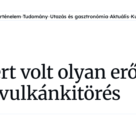
rténelem
Tudomány
Utazás és gasztronómia
Aktuális
K
rt volt olyan er
 vulkánkitörés