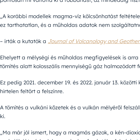
„A korábbi modellek magma-víz kölcsönhatást feltétele
ez tarthatatlan, és a műholdas adatok nem szolgáltatna
– írták a kutatók a
Journal of Volcanology and Geothe
Ehelyett a mélységi és műholdas megfigyelések is arra 
tömítés alatt kolosszális mennyiségű gáz halmozódott fe
Ez pedig 2021. december 19. és 2022. január 13. közötti
hirtelen feltört a felszínre.
A tömítés a vulkáni kőzetek és a vulkán mélyéről felszál
ki.
„Ma már jól ismert, hogy a magmás gázok, a kén-dioxid