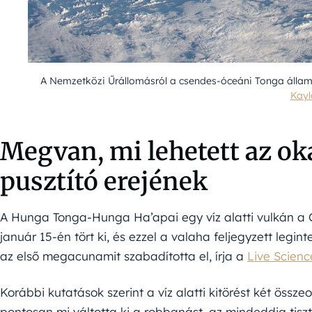
A Nemzetközi Űrállomásról a csendes-óceáni Tonga államba
Kayl
Megvan, mi lehetett az ok
pusztító erejének
A Hunga Tonga-Hunga Ha’apai egy víz alatti vulkán a 
január 15-én tört ki, és ezzel a valaha feljegyzett legin
az első megacunamit szabadította el, írja a
Live Scienc
Korábbi kutatások szerint a víz alatti kitörést két ös
pontosan mi váltotta ki a robbanást, az mindeddig tisz