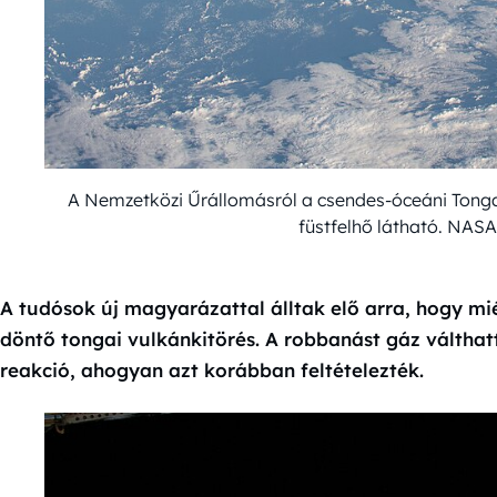
A Nemzetközi Űrállomásról a csendes-óceáni Tonga 
füstfelhő látható. NAS
A tudósok új magyarázattal álltak elő arra, hogy mié
döntő tongai vulkánkitörés. A robbanást gáz válthat
reakció, ahogyan azt korábban feltételezték.