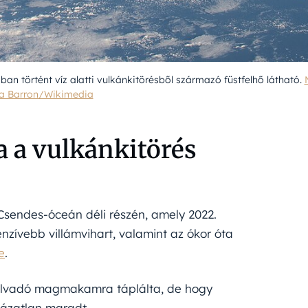
n történt víz alatti vulkánkitörésből származó füstfelhő látható.
a Barron/Wikimedia
a a vulkánkitörés
Csendes-óceán déli részén, amely 2022.
tenzívebb villámvihart, valamint az ókor óta
e
.
szeolvadó magmakamra táplálta, de hogy
tázatlan maradt.