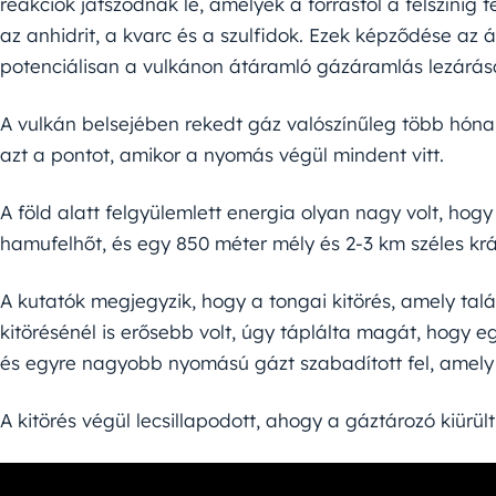
reakciók játszódnak le, amelyek a forrástól a felszínig 
az anhidrit, a kvarc és a szulfidok. Ezek képződése az
potenciálisan a vulkánon átáramló gázáramlás lezárás
A vulkán belsejében rekedt gáz valószínűleg több hónap
azt a pontot, amikor a nyomás végül mindent vitt.
A föld alatt felgyülemlett energia olyan nagy volt, hog
hamufelhőt, és egy 850 méter mély és 2-3 km széles krát
A kutatók megjegyzik, hogy a tongai kitörés, amely tal
kitörésénél is erősebb volt, úgy táplálta magát, hogy 
és egyre nagyobb nyomású gázt szabadított fel, amely „
A kitörés végül lecsillapodott, ahogy a gáztározó kiürül