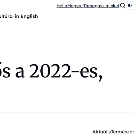
HelloMagyar
Támogass minket
ultúra
in English
ős a 2022-es,
Aktuális
Természet