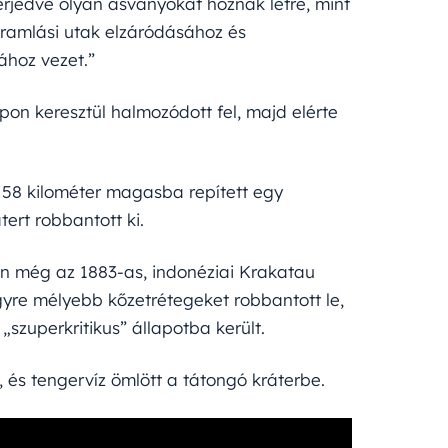
terjedve olyan ásványokat hoznak létre, mint
 áramlási utak elzáródásához és
ához vezet.”
on keresztül halmozódott fel, majd elérte
y 58 kilométer magasba repített egy
ert robbantott ki.
án még az 1883-as, indonéziai Krakatau
egyre mélyebb kőzetrétegeket robbantott le,
szuperkritikus” állapotba került.
t, és tengervíz ömlött a tátongó kráterbe.