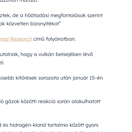
ztek, de a hőátadási megfontolások szerint
k közvetlen bizonyítékot”
rmal Research
című folyóiratban.
utalnak, hogy a vulkán belsejében lévő
l.
 kisebb kitörések sorozata után január 15-én
ló gázok közötti reakció során alakulhatott
 és hidrogén-klorid tartalma között gyors