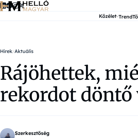
Ugrás a tartalomra
Közélet
Trend
Tö
Hírek
Aktuális
Rájöhettek, mié
rekordot döntő
Szerkesztőség