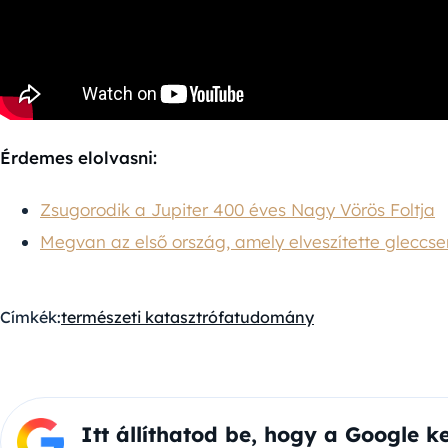
Érdemes elolvasni:
Zsugorodik a Jupiter 400 éves Nagy Vörös Foltja
Megvan az első ország, amely elveszítette gleccser
Címkék:
természeti katasztrófa
tudomány
Itt állíthatod be, hogy a Google k