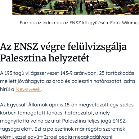
Forrtak az indulatok az ENSZ közgyűlésén. Fotó: Wikime
Az ENSZ végre felülvizsgálja
Palesztina helyzetét
A 193 tagú világszervezet 143-9 arányban, 25 tartózkodás
mellett jóváhagyta az arab és palesztin határozatot, adta
hírül a
Newsweek
.
Az Egyesült Államok április 18-án megvétózott egy széles
körben támogatott tanácsi határozatot, amely
megnyitotta volna az utat Palesztina teljes jogú ENSZ-
tagsága előtt. Ezt a palesztinok már régóta szeretnék
elérni, ezzel együtt Izrael pedig megakadályozni.