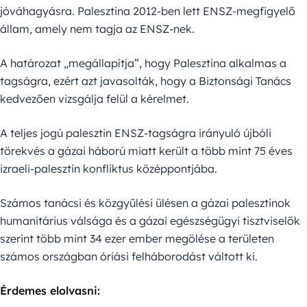
jóváhagyásra. Palesztina 2012-ben lett ENSZ-megfigyelő
állam, amely nem tagja az ENSZ-nek.
A határozat „megállapítja”, hogy Palesztina alkalmas a
tagságra, ezért azt javasolták, hogy a Biztonsági Tanács
kedvezően vizsgálja felül a kérelmet.
A teljes jogú palesztin ENSZ-tagságra irányuló újbóli
törekvés a gázai háború miatt került a több mint 75 éves
izraeli-palesztin konfliktus középpontjába.
Számos tanácsi és közgyűlési ülésen a gázai palesztinok
humanitárius válsága és a gázai egészségügyi tisztviselők
szerint több mint 34 ezer ember megölése a területen
számos országban óriási felháborodást váltott ki.
Érdemes elolvasni: