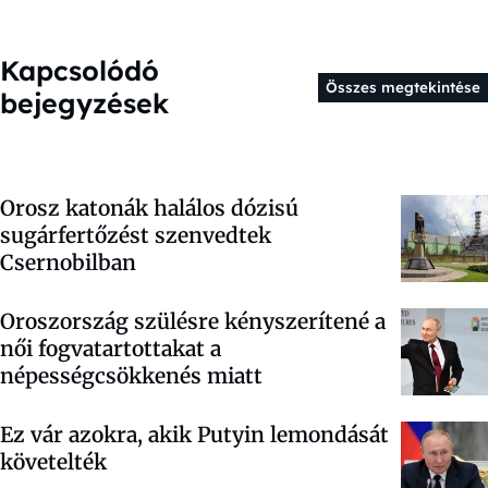
Kapcsolódó
Összes megtekintése
bejegyzések
Orosz katonák halálos dózisú
sugárfertőzést szenvedtek
Csernobilban
Oroszország szülésre kényszerítené a
női fogvatartottakat a
népességcsökkenés miatt
Ez vár azokra, akik Putyin lemondását
követelték