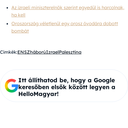
Az izraeli miniszterelnök szerint egyedül is harcolnak,
ha kell
Oroszország véletlenül egy orosz óvodára dobott
bombát
Címkék:
ENSZ
háború
Izrael
Palesztina
Itt állíthatod be, hogy a Google
keresőben elsők között legyen a
HelloMagyar!