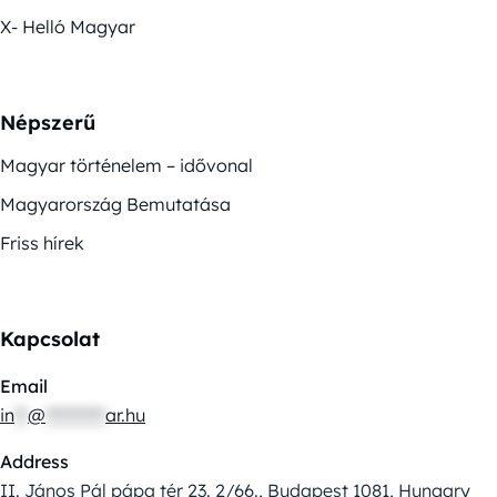
X- Helló Magyar
Népszerű
Magyar történelem – idővonal
Magyarország Bemutatása
Friss hírek
Kapcsolat
Email
in
**
@
*********
ar.hu
Address
II. János Pál pápa tér 23. 2/66., Budapest 1081, Hungary