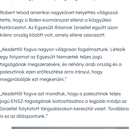
Robert Wood amerikai nagykövet-helyettes világossá
tette, hogy a Biden-kormányzat ellenzi a közgyűlési
határozatot. Az Egyesült Államok Izraellel együtt azon
kilenc ország között volt, amely ellene szavazott.
„Kezdettől fogva nagyon világosan fogalmaztunk. Létezik
egy folyamat az Egyesült Nemzetek teljes jogú
tagságának megszerzésére, és néhány arab ország és a
palesztinok ezen erőfeszítése arra irányul, hogy
megpróbálják ezt megkerülni.”
„Kezdettől fogva azt mondtuk, hogy a palesztinok teljes
jogú ENSZ-tagságának biztosításához a legjobb módja az
Izraellel folytatott tárgyalásokon keresztül vezet. Továbbra
is ez az álláspontunk.”