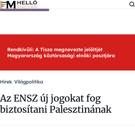
Ugrás a tartalomra
Rendkívüli: A Tisza megnevezte jelöltjét
Magyarország köztársasági elnöki posztjára
Hírek
Világpolitika
Az ENSZ új jogokat fog
biztosítani Palesztinának