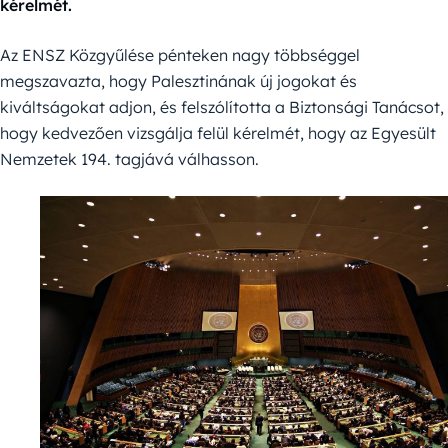
kérelmét.
Az ENSZ Közgyűlése pénteken nagy többséggel
megszavazta, hogy Palesztinának új jogokat és
kiváltságokat adjon, és felszólította a Biztonsági Tanácsot,
hogy kedvezően vizsgálja felül kérelmét, hogy az Egyesült
Nemzetek 194. tagjává válhasson.