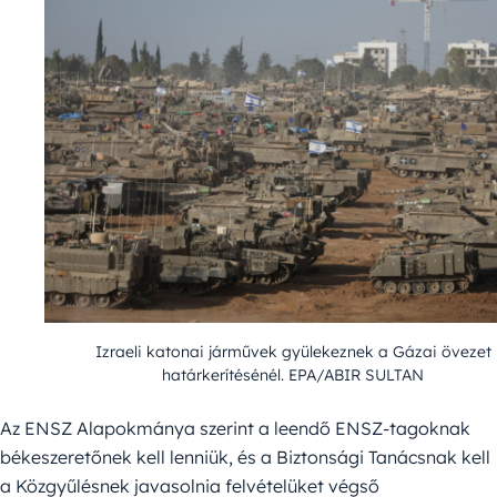
Izraeli katonai járművek gyülekeznek a Gázai övezet
határkerítésénél. EPA/ABIR SULTAN
Az ENSZ Alapokmánya szerint a leendő ENSZ-tagoknak
békeszeretőnek kell lenniük, és a Biztonsági Tanácsnak kell
a Közgyűlésnek javasolnia felvételüket végső