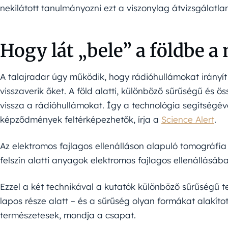
nekilátott tanulmányozni ezt a viszonylag átvizsgálatlan
Hogy lát „bele” a földbe a
A talajradar úgy működik, hogy rádióhullámokat irányít 
visszaverik őket. A föld alatti, különböző sűrűségű és
vissza a rádióhullámokat. Így a technológia segítségéve
képződmények feltérképezhetők, írja a
Science Alert
.
Az elektromos fajlagos ellenálláson alapuló tomográf
felszín alatti anyagok elektromos fajlagos ellenállásáb
Ezzel a két technikával a kutatók különböző sűrűségű te
lapos része alatt – és a sűrűség olyan formákat alakít
természetesek, mondja a csapat.