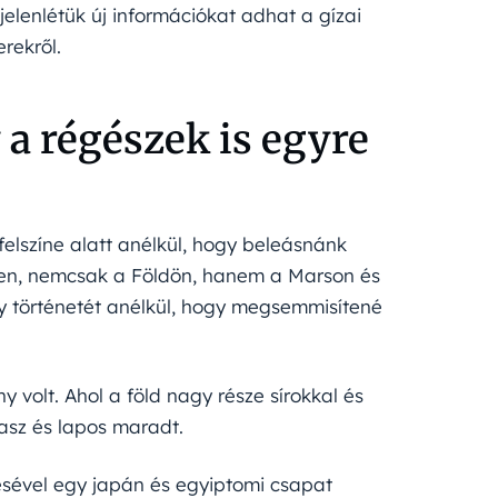
elenlétük új információkat adhat a gízai
rekről.
y a régészek is egyre
felszíne alatt anélkül, hogy beleásnánk
ben, nemcsak a Földön, hanem a Marson és
ly történetét anélkül, hogy megsemmisítené
 volt. Ahol a föld nagy része sírokkal és
pasz és lapos maradt.
sével egy japán és egyiptomi csapat