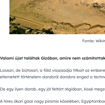
Forrás: Wik
Valami újat találtak Gízában, amire nem számítottak
Lassan, de biztosan, a föld visszaadja titkait az embe
eltemetett történelem darabról darabra enged a techn
De egy ilyen darab, egy jól feltárt régióban, kissé meg
A híres ókori gízai nagy piramis közelében, Egyiptomban