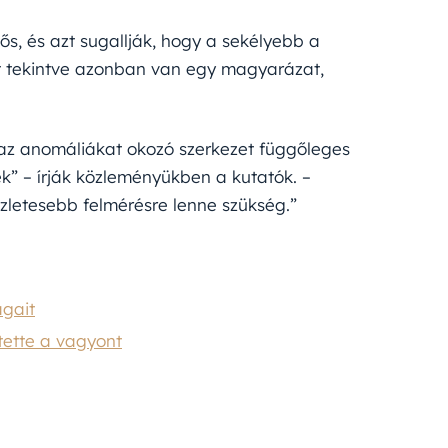
s, és azt sugallják, hogy a sekélyebb a
ét tekintve azonban van egy magyarázat,
az anomáliákat okozó szerkezet függőleges
k” – írják közleményükben a kutatók. –
letesebb felmérésre lenne szükség.”
agait
tette a vagyont