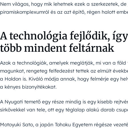
Nem világos, hogy mik lehetnek ezek a szerkezetek, de j
piramiskomplexumról és az azt építő, régen halott embe
A technológia fejlődik, íg
több mindent feltárnak
Azok a technológiák, amelyek meglátják, mi van a föld 
magunkat, rengeteg felfedezést tettek az elmúlt évek
a Holdon is. Kiváló módja annak, hogy felmérje egy he
a kényes bizonyítékokat.
A Nyugati temető egy része mindig is egy kisebb rejtvény
sírkövekkel van tele, ott egy téglalap alakú darab csu
Motoyuki Sato, a japán Tohoku Egyetem régésze vezeté