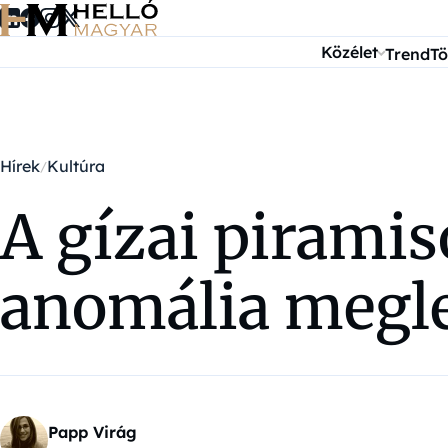
Ugrás a tartalomra
Közélet
Trend
Tö
Hírek
Kultúra
A gízai piramis
anomália megle
Papp Virág