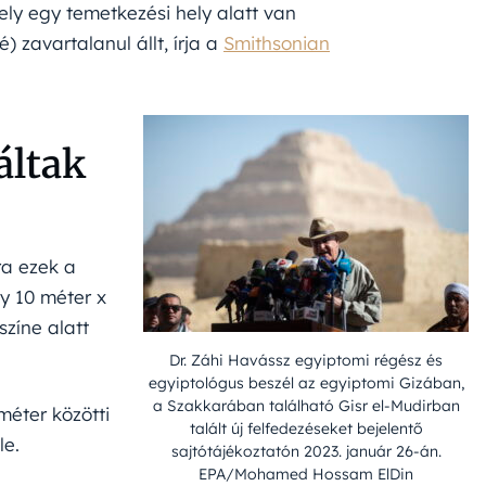
ely egy temetkezési hely alatt van
 zavartalanul állt, írja a
Smithsonian
áltak
ra ezek a
ly 10 méter x
színe alatt
Dr. Záhi Havássz egyiptomi régész és
egyiptológus beszél az egyiptomi Gizában,
a Szakkarában található Gisr el-Mudirban
méter közötti
talált új felfedezéseket bejelentő
le.
sajtótájékoztatón 2023. január 26-án.
EPA/Mohamed Hossam ElDin