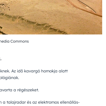
imedia Commons
.
reknek. Az idő kavargó homokja alatt
ológiának.
zavarta a régészeket.
 a talajradar és az elektromos ellenállás-