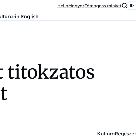
HelloMagyar
Támogass minket
ultúra
in English
 titokzatos
t
Kultúra
Régészet