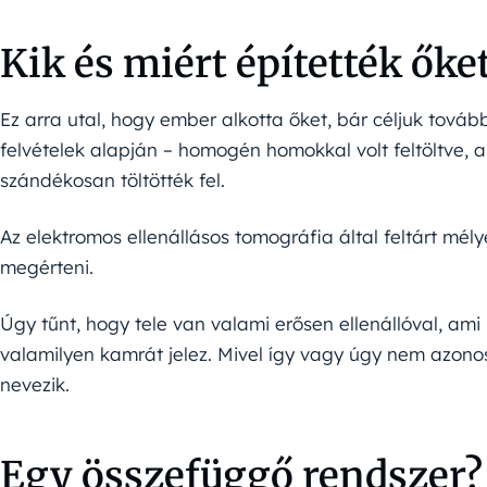
Kik és miért építették őke
Ez arra utal, hogy ember alkotta őket, bár céljuk tovább
felvételek alapján – homogén homokkal volt feltöltve, a
szándékosan töltötték fel.
Az elektromos ellenállásos tomográfia által feltárt mé
megérteni.
Úgy tűnt, hogy tele van valami erősen ellenállóval, ami
valamilyen kamrát jelez. Mivel így vagy úgy nem azono
nevezik.
Egy összefüggő rendszer?