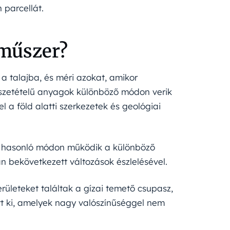
 parcellát.
 műszer?
a talajba, és méri azokat, amikor
 összetételű anyagok különböző módon verik
l a föld alatti szerkezetek és geológiai
ia hasonló módon működik a különböző
an bekövetkezett változások észlelésével.
rületeket találtak a gízai temető csupasz,
ott ki, amelyek nagy valószínűséggel nem