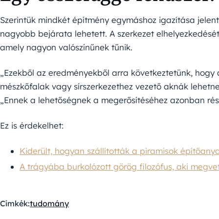
Szerintük mindkét építmény egymáshoz igazítása jelentő
nagyobb bejárata lehetett. A szerkezet elhelyezkedés
amely nagyon valószínűnek tűnik.
„Ezekből az eredményekből arra következtetünk, hogy 
mészkőfalak vagy sírszerkezethez vezető aknák lehetne
„Ennek a lehetőségnek a megerősítéséhez azonban rész
Ez is érdekelhet:
Kiderült, hogyan szállították a piramisok építőany
A trágyába burkolózott görög filozófus, aki megve
Címkék:
tudomány