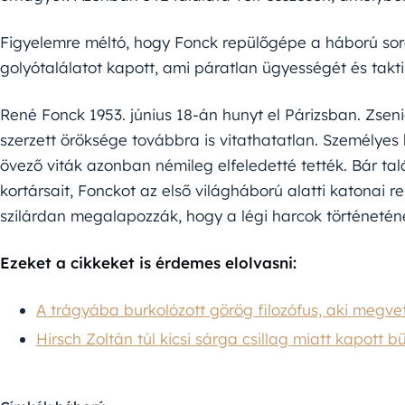
Figyelemre méltó, hogy Fonck repülőgépe a háború sor
golyótalálatot kapott, ami páratlan ügyességét és taktik
René Fonck 1953. június 18-án hunyt el Párizsban. Zseni
szerzett öröksége továbbra is vitathatatlan. Személyes 
övező viták azonban némileg elfeledetté tették. Bár ta
kortársait, Fonckot az első világháború alatti katonai 
szilárdan megalapozzák, hogy a légi harcok történetén
Ezeket a cikkeket is érdemes elolvasni:
A trágyába burkolózott görög filozófus, aki megve
Hirsch Zoltán túl kicsi sárga csillag miatt kapott b