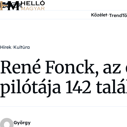
Ugrás a tartalomra
Közélet
Trend
Tö
Hírek
Kultúra
René Fonck, az 
pilótája 142 talá
György