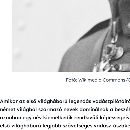
Fotó: Wikimedia Commons/Ge
Amikor az első világháború legendás vadászpilótáir
német világból származó nevek dominálnak a beszélg
azonban egy név kiemelkedik rendkívüli képességeive
első világháború legjobb szövetséges vadász-ászaké