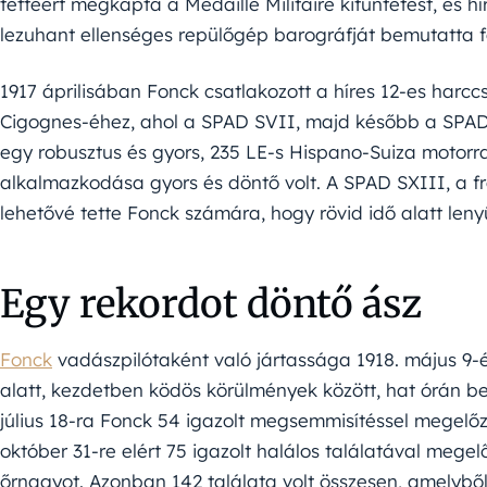
tettéért megkapta a Médaille Militaire kitüntetést, és h
lezuhant ellenséges repülőgép barográfját bemutatta f
1917 áprilisában Fonck csatlakozott a híres 12-es harcc
Cigognes-éhez, ahol a SPAD SVII, majd később a SPAD 
egy robusztus és gyors, 235 LE-s Hispano-Suiza motorra
alkalmazkodása gyors és döntő volt. A SPAD SXIII, a fra
lehetővé tette Fonck számára, hogy rövid idő alatt len
Egy rekordot döntő ász
Fonck
vadászpilótaként való jártassága 1918. május 9-é
alatt, kezdetben ködös körülmények között, hat órán belü
július 18-ra Fonck 54 igazolt megsemmisítéssel megelő
október 31-re elért 75 igazolt halálos találatával mege
őrnagyot. Azonban 142 találata volt összesen, amelyből 