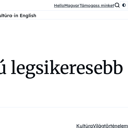
HelloMagyar
Támogass minket
ultúra
in English
ú legsikeresebb
Kultúra
Világtörténelem