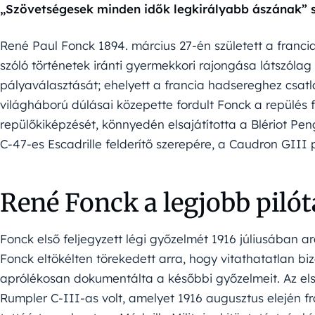
„Szövetségesek minden idők legkirályabb ászának” s
René Paul Fonck 1894. március 27-én született a franci
szóló történetek iránti gyermekkori rajongása látszóla
pályaválasztását; ehelyett a francia hadsereghez csatla
világháború dúlásai közepette fordult Fonck a repülés 
repülőkiképzését, könnyedén elsajátította a Blériot Peng
C-47-es Escadrille felderítő szerepére, a Caudron GIII 
René Fonck a legjobb pilót
Fonck első feljegyzett légi győzelmét 1916 júliusában a
Fonck eltökélten törekedett arra, hogy vitathatatlan bi
aprólékosan dokumentálta a későbbi győzelmeit. Az e
Rumpler C-III-as volt, amelyet 1916 augusztus elején fra