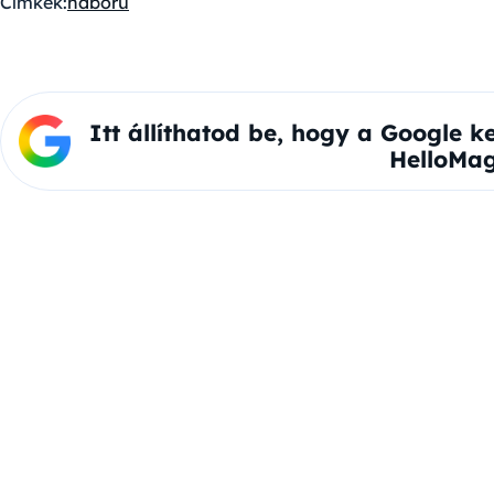
Címkék:
háború
Itt állíthatod be, hogy a Google k
HelloMag