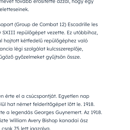
írnevét tovább erősítette azzal, hogy egy
eletteseinek.
soport (Group de Combat 12) Escadrille les
SXIII repülőgépet vezette. Ez utóbbihoz,
l hajtott kétfedelű repülőgéphez való
ncia légi szolgálat kulcsszereplője,
yűgöző győzelmeket gyűjtsön össze.
n érte el a csúcspontját. Egyetlen nap
l hat német felderítőgépet lőtt le. 1918.
zte a legendás Georges Guynemert. Az 1918.
lőzte William Avery Bishop kanadai ász
csak 75 lett igazolva.