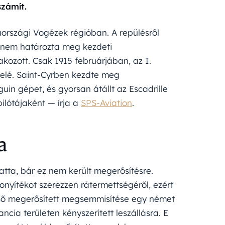
zámít.
aországi Vogézek régióban. A repülésről
g nem határozta meg kezdeti
kozott. Csak 1915 februárjában, az I.
felé. Saint-Cyrben kezdte meg
uin gépet, és gyorsan átállt az Escadrille
pilótájaként — írja a
SPS-Aviation
.
a
ratta, bár ez nem került megerősítésre.
zonyítékot szerezzen rátermettségéről, ezért
lső megerősített megsemmisítése egy német
ncia területen kényszerített leszállásra. E