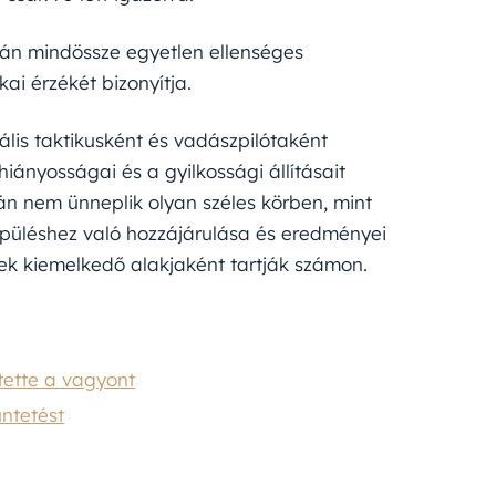
án mindössze egyetlen ellenséges
ai érzékét bizonyítja.
ális taktikusként és vadászpilótaként
hiányosságai és a gyilkossági állításait
lán nem ünneplik olyan széles körben, mint
repüléshez való hozzájárulása és eredményei
ek kiemelkedő alakjaként tartják számon.
tette a vagyont
üntetést