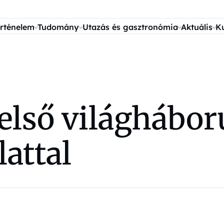
rténelem
Tudomány
Utazás és gasztronómia
Aktuális
K
első világhábor
lattal