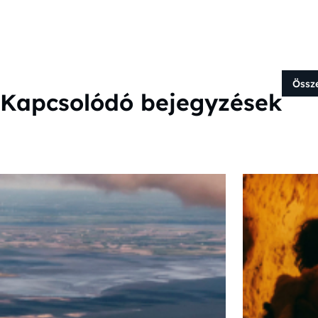
Össz
Kapcsolódó bejegyzések