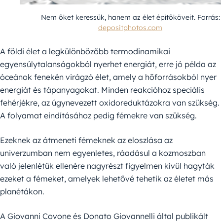
Nem őket keressük, hanem az élet építőköveit. Forrás:
depositphotos.com
A földi élet a legkülönbözőbb termodinamikai
egyensúlytalanságokból nyerhet energiát, erre jó példa az
óceánok fenekén virágzó élet, amely a hőforrásokból nyer
energiát és tápanyagokat. Minden reakcióhoz speciális
fehérjékre, az úgynevezett oxidoreduktázokra van szükség.
A folyamat eindításához pedig fémekre van szükség.
Ezeknek az átmeneti fémeknek az eloszlása az
univerzumban nem egyenletes, ráadásul a kozmoszban
való jelenlétük ellenére nagyrészt figyelmen kívül hagyták
ezeket a fémeket, amelyek lehetővé tehetik az életet más
planétákon.
A Giovanni Covone és Donato Giovannelli által publikált