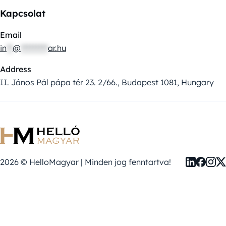
Kapcsolat
Email
in
**
@
*********
ar.hu
Address
II. János Pál pápa tér 23. 2/66., Budapest 1081, Hungary
2026 © HelloMagyar | Minden jog fenntartva!