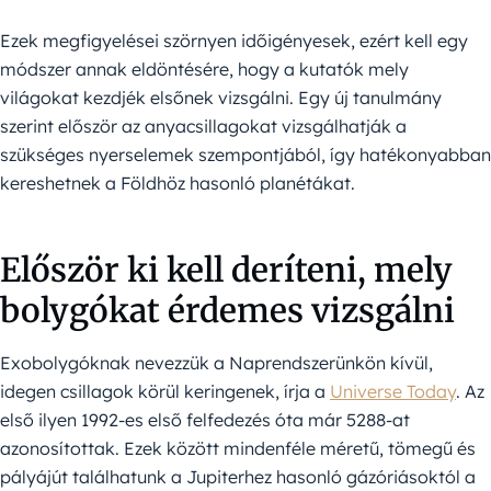
Ezek megfigyelései szörnyen időigényesek, ezért kell egy
módszer annak eldöntésére, hogy a kutatók mely
világokat kezdjék elsőnek vizsgálni. Egy új tanulmány
szerint először az anyacsillagokat vizsgálhatják a
szükséges nyerselemek szempontjából, így hatékonyabban
kereshetnek a Földhöz hasonló planétákat.
Először ki kell deríteni, mely
bolygókat érdemes vizsgálni
Exobolygóknak nevezzük a Naprendszerünkön kívül,
idegen csillagok körül keringenek, írja a
Universe Today
. Az
első ilyen 1992-es első felfedezés óta már 5288-at
azonosítottak. Ezek között mindenféle méretű, tömegű és
pályájút találhatunk a Jupiterhez hasonló gázóriásoktól a