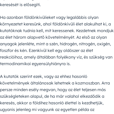
keresését is elősegíti.
Ha azonban földönkívülieket vagy legalábbis olyan
környezetet keresünk, ahol földönkívüli élet alakulhat ki, a
kutatóknak tudnia kell, mit keressenek. Kezdetnek mondjuk
az élet három alapvető követelményét. Az első az olyan
anyagok jelenléte, mint a szén, hidrogén, nitrogén, oxigén,
foszfor és kén. Ezenkívül kell egy oldószer az élet
reakcióihoz, amely általában folyékony víz, és szükség van
termodinamikai egyensúlyhiányra is.
A kutatók szerint ezek, vagy az ehhez hasonló
követelmények általánosak lehetnek a kozmoszban. Arra
persze minden esély megvan, hogy az élet teljesen más
szükségleteken alapul, de ha már valahol elkezdődik a
keresés, akkor a földihez hasonló élettel is kezdhetjük,
ugyanis jelenleg mi vagyunk az egyetlen példa az