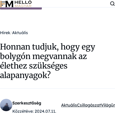
Ugrás a tartalomra
Hírek
Aktuális
Honnan tudjuk, hogy egy
bolygón megvannak az
élethez szükséges
alapanyagok?
Szerkesztőség
Aktuális
Csillagászat
Világűr
Kategóriák:
Közzétéve:
2024.07.11.