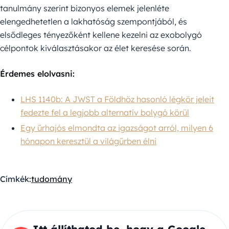
tanulmány szerint bizonyos elemek jelenléte
elengedhetetlen a lakhatóság szempontjából, és
elsődleges tényezőként kellene kezelni az exobolygó
célpontok kiválasztásakor az élet keresése során.
Érdemes elolvasni:
LHS 1140b: A JWST a Földhöz hasonló légkör jeleit
fedezte fel a legjobb alternatív bolygó körül
Egy űrhajós elmondta az igazságot arról, milyen 6
hónapon keresztül a világűrben élni
Címkék:
tudomány