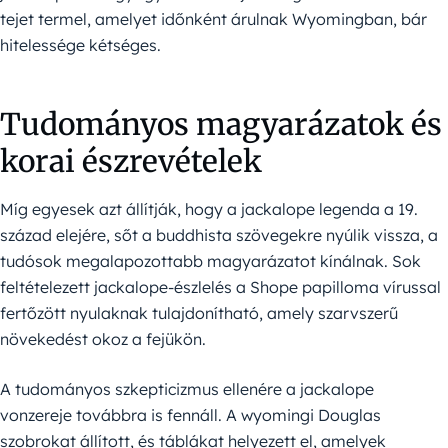
tejet termel, amelyet időnként árulnak Wyomingban, bár
hitelessége kétséges.
Tudományos magyarázatok és
korai észrevételek
Míg egyesek azt állítják, hogy a jackalope legenda a 19.
század elejére, sőt a buddhista szövegekre nyúlik vissza, a
tudósok megalapozottabb magyarázatot kínálnak. Sok
feltételezett jackalope-észlelés a Shope papilloma vírussal
fertőzött nyulaknak tulajdonítható, amely szarvszerű
növekedést okoz a fejükön.
A tudományos szkepticizmus ellenére a jackalope
vonzereje továbbra is fennáll. A wyomingi Douglas
szobrokat állított, és táblákat helyezett el, amelyek