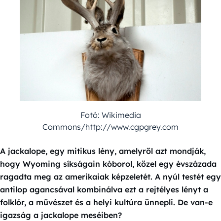
Fotó: Wikimedia
Commons/http://www.cgpgrey.com
A jackalope, egy mitikus lény, amelyről azt mondják,
hogy Wyoming síkságain kóborol, közel egy évszázada
ragadta meg az amerikaiak képzeletét. A nyúl testét egy
antilop agancsával kombinálva ezt a rejtélyes lényt a
folklór, a művészet és a helyi kultúra ünnepli. De van-e
igazság a jackalope meséiben?