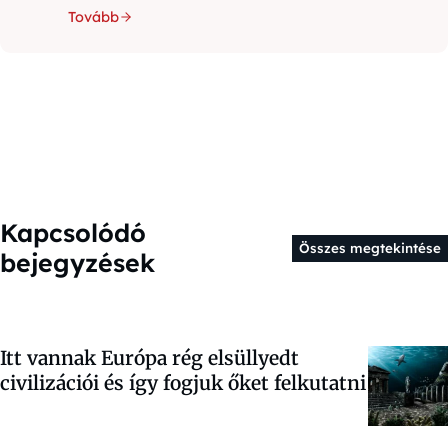
Tovább
Kapcsolódó
Összes megtekintése
bejegyzések
Itt vannak Európa rég elsüllyedt
civilizációi és így fogjuk őket felkutatni