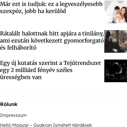
Már ezt is tudjuk: ez a legveszélyesebb
szexpóz, jobb ha kerülöd
Rátalált halottnak hitt apjára a tinilány,
ami ezután következett gyomorforgató
és felháborító
Egy új kutatás szerint a Tejútrendszer
egy 2 milliárd fényév széles
ürességben van
Rólunk
Impresszum
Helló Magyar – Gyakran Ismételt Kérdések