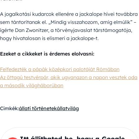
A jogalkotási kudarcok ellenére a jackalope hívei továbbra
sem tántorítanak el. „Mindig visszahozom, amíg elmúlik” –
ígérte Dan Zwonitzer, a törvényjavaslat társtámogatója,
hogy hivatalosan is elismeri a jackalope-t.
Ezeket a cikkeket is érdemes elolvasni:
Felfedezték a pápák középkori palotáját Rómában
Az öttagú testvérpár, akik ugyanazon a napon vesztek oda
a második világháborúban
Címkék:
állati történetek
állatvilág
Itt állíthatod be, hogy a Google