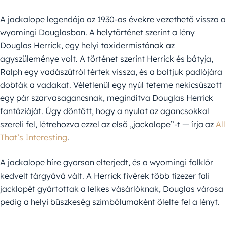
A jackalope legendája az 1930-as évekre vezethető vissza a
wyomingi Douglasban. A helytörténet szerint a lény
Douglas Herrick, egy helyi taxidermistának az
agyszüleménye volt. A történet szerint Herrick és bátyja,
Ralph egy vadászútról tértek vissza, és a boltjuk padlójára
dobták a vadakat. Véletlenül egy nyúl teteme nekicsúszott
egy pár szarvasagancsnak, megindítva Douglas Herrick
fantáziáját. Úgy döntött, hogy a nyulat az agancsokkal
szereli fel, létrehozva ezzel az első „jackalope”-t — írja az
All
That’s Interesting
.
A jackalope híre gyorsan elterjedt, és a wyomingi folklór
kedvelt tárgyává vált. A Herrick fivérek több tízezer fali
jacklopét gyártottak a lelkes vásárlóknak, Douglas városa
pedig a helyi büszkeség szimbólumaként ölelte fel a lényt.