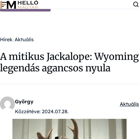
Ugrás a tartalomra
Hírek
Aktuális
A mitikus Jackalope: Wyoming
legendás agancsos nyula
György
Aktuális
Kategór
Közzétéve:
2024.07.28.