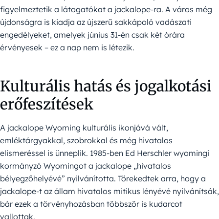
figyelmeztetik a látogatókat a jackalope-ra. A város még
újdonságra is kiadja az újszerű sakkápoló vadászati ​​
engedélyeket, amelyek június 31-én csak két órára
érvényesek – ez a nap nem is létezik.
Kulturális hatás és jogalkotási
erőfeszítések
A jackalope Wyoming kulturális ikonjává vált,
emléktárgyakkal, szobrokkal és még hivatalos
elismeréssel is ünneplik. 1985-ben Ed Herschler wyomingi
kormányzó Wyomingot a jackalope „hivatalos
bélyegzőhelyévé” nyilvánította. Törekedtek arra, hogy a
jackalope-t az állam hivatalos mitikus lényévé nyilvánítsák,
bár ezek a törvényhozásban többször is kudarcot
vallottak.