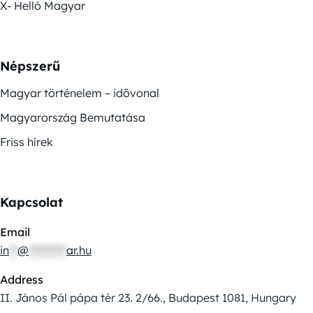
X- Helló Magyar
Népszerű
Magyar történelem – idővonal
Magyarország Bemutatása
Friss hírek
Kapcsolat
Email
in
**
@
*********
ar.hu
Address
II. János Pál pápa tér 23. 2/66., Budapest 1081, Hungary