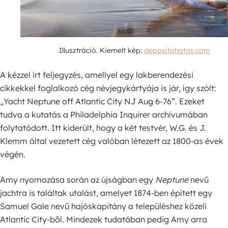
Illusztráció. Kiemelt kép:
depositphotos.com
A kézzel írt feljegyzés, amellyel egy lakberendezési
cikkekkel foglalkozó cég névjegykártyája is jár, így szólt:
„Yacht Neptune off Atlantic City NJ Aug 6-76”. Ezeket
tudva a kutatás a Philadelphia Inquirer archívumában
folytatódott. Itt kiderült, hogy a két testvér, W.G. és J.
Klemm által vezetett cég valóban létezett az 1800-as évek
végén.
Amy nyomozása során az újságban egy
Neptune
nevű
jachtra is találtak utalást, amelyet 1874-ben épített egy
Samuel Gale nevű hajóskapitány a településhez közeli
Atlantic City-ből. Mindezek tudatában pedig Amy arra