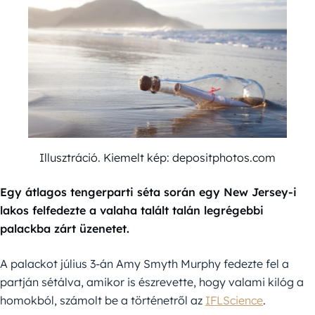
Illusztráció. Kiemelt kép: depositphotos.com
Egy átlagos tengerparti séta során egy New Jersey-i
lakos felfedezte a valaha talált talán legrégebbi
palackba zárt üzenetet.
A palackot július 3-án Amy Smyth Murphy fedezte fel a
partján sétálva, amikor is észrevette, hogy valami kilóg a
homokból, számolt be a történetről az
IFLScience
.