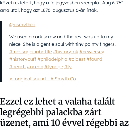
következtetett, hogy a feljegyzésben szereplő „Aug 6-76”
arra utal, hogy azt 1876. augusztus 6-án írták.
@asmythco
We used a cork screw and the rest was up to my
niece. She is a gentle soul with tiny pointy fingers.
#messageinabottle
#historytok
#newjersey
#historybuff
#philadelphia
#oldest
#found
#beach
#ocean
#fypage
#fy
♬ original sound – A Smyth Co
Ezzel ez lehet a valaha talált
legrégebbi palackba zárt
üzenet, ami 10 évvel régebbi az