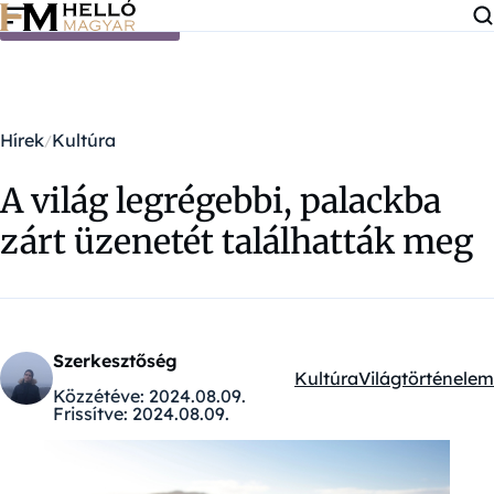
Ugrás a tartalomra
Hírek
Kultúra
A világ legrégebbi, palackba
zárt üzenetét találhatták meg
Szerkesztőség
Kultúra
Világtörténelem
Kategóriák:
Közzétéve:
2024.08.09.
Frissítve:
2024.08.09.