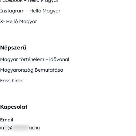
Facebook – Helló Magyar
Instagram – Helló Magyar
X- Helló Magyar
Népszerű
Magyar történelem – idővonal
Magyarország Bemutatása
Friss hírek
Kapcsolat
Email
in
**
@
*********
ar.hu