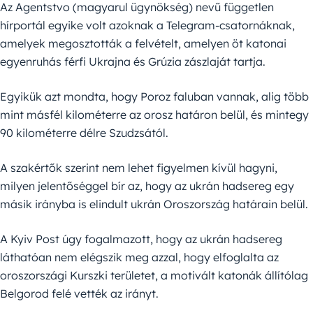
Az Agentstvo (magyarul ügynökség) nevű független
hírportál egyike volt azoknak a Telegram-csatornáknak,
amelyek megosztották a felvételt, amelyen öt katonai
egyenruhás férfi Ukrajna és Grúzia zászlaját tartja.
Egyikük azt mondta, hogy Poroz faluban vannak, alig több
mint másfél kilométerre az orosz határon belül, és mintegy
90 kilométerre délre Szudzsától.
A szakértők szerint nem lehet figyelmen kívül hagyni,
milyen jelentőséggel bír az, hogy az ukrán hadsereg egy
másik irányba is elindult ukrán Oroszország határain belül.
A Kyiv Post úgy fogalmazott, hogy az ukrán hadsereg
láthatóan nem elégszik meg azzal, hogy elfoglalta az
oroszországi Kurszki területet, a motivált katonák állítólag
Belgorod felé vették az irányt.