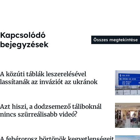
Kapcsolódó
Összes megtekintése
bejegyzések
A közúti táblák leszerelésével
lassítanák az inváziót az ukránok
Azt hiszi, a dodzsemező táliboknál
nincs szürreálisabb videó?
A fehérorosz börtönök kegyetlenségeit