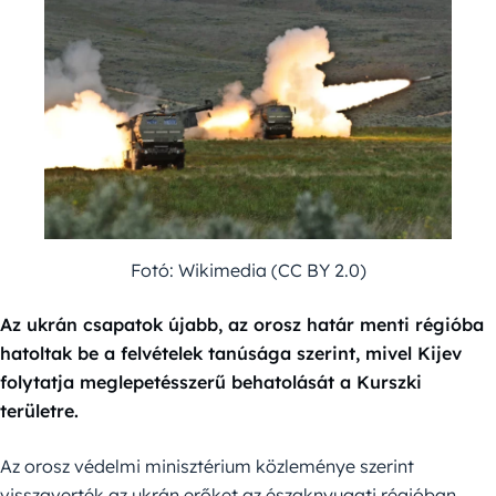
Fotó: Wikimedia (CC BY 2.0)
Az ukrán csapatok újabb, az orosz határ menti régióba
hatoltak be a felvételek tanúsága szerint, mivel Kijev
folytatja meglepetésszerű behatolását a Kurszki
területre.
Az orosz védelmi minisztérium közleménye szerint
visszaverték az ukrán erőket az északnyugati régióban.