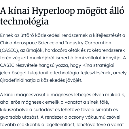
A kínai Hyperloop mögött álló
technológia
Ennek az úttörő közlekedési rendszernek a kifejlesztését a
China Aerospace Science and Industry Corporation
(CASIC), az űrhajók, hordozórakéták és rakétarendszerek
terén végzett munkájáról ismert állami vállalat irányítja. A
CASIC részvétele hangsúlyozza, hogy Kína stratégiai
jelentőséget tulajdonít e technológia fejlesztésének, amely
újradefiniálhatja a közlekedés jövőjét.
A kínai mágnesvasút a mágneses lebegés elvén működik,
ahol erős mágnesek emelik a vonatot a sínek fölé,
kiküszöbölve a súrlódást és lehetővé téve a simább és
gyorsabb utazást. A rendszer alacsony vákuumú csövei
tovább csökkentik a légellenállást, lehetővé téve a vonat