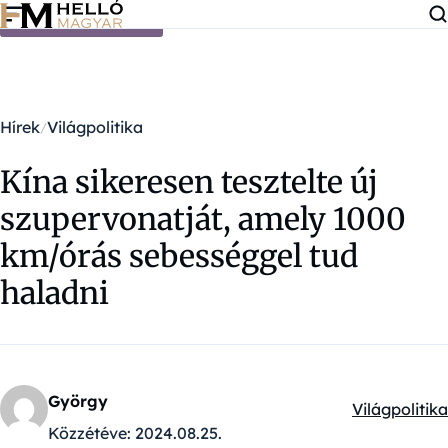
Ugrás a tartalomra
Hírek
Világpolitika
Kína sikeresen tesztelte új
szupervonatját, amely 1000
km/órás sebességgel tud
haladni
György
Világpolitika
Kategóriák:
Közzétéve:
2024.08.25.