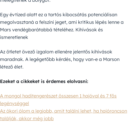
melegítenék a bolygót.
Egy évtized alatt ez a tartós kibocsátás potenciálisan
megolvasztaná a felszíni jeget, ami kritikus lépés lenne a
Mars vendégbarátabbá tételéhez. Kihívások és
ismeretlenek
Az ötletet övező izgalom ellenére jelentős kihívások
maradnak. A legégetőbb kérdés, hogy van-e a Marson
létező élet.
Ezeket a cikkeket is érdemes elolvasni:
A mongol haditengerészet összesen 1 hajóval és 7 fős
legénységgel
Az ókori ólom a legjobb, amit találni lehet, ha hajóroncson
találják, akkor még jobb