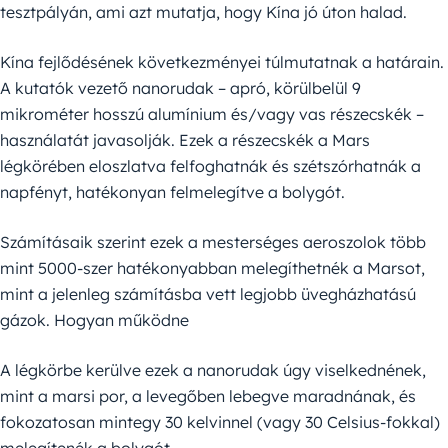
tesztpályán, ami azt mutatja, hogy Kína jó úton halad.
Kína fejlődésének következményei túlmutatnak a határain.
A kutatók vezető nanorudak – apró, körülbelül 9
mikrométer hosszú alumínium és/vagy vas részecskék –
használatát javasolják. Ezek a részecskék a Mars
légkörében eloszlatva felfoghatnák és szétszórhatnák a
napfényt, hatékonyan felmelegítve a bolygót.
Számításaik szerint ezek a mesterséges aeroszolok több
mint 5000-szer hatékonyabban melegíthetnék a Marsot,
mint a jelenleg számításba vett legjobb üvegházhatású
gázok. Hogyan működne
A légkörbe kerülve ezek a nanorudak úgy viselkednének,
mint a marsi por, a levegőben lebegve maradnának, és
fokozatosan mintegy 30 kelvinnel (vagy 30 Celsius-fokkal)