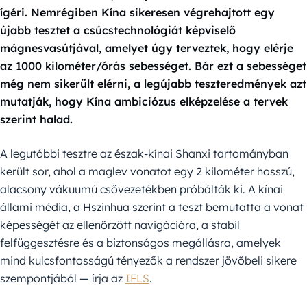
ígéri. Nemrégiben Kína sikeresen végrehajtott egy
újabb tesztet a csúcstechnológiát képviselő
mágnesvasútjával, amelyet úgy terveztek, hogy elérje
az 1000 kilométer/órás sebességet. Bár ezt a sebességet
még nem sikerült elérni, a legújabb teszteredmények azt
mutatják, hogy Kína ambiciózus elképzelése a tervek
szerint halad.
A legutóbbi tesztre az észak-kínai Shanxi tartományban
került sor, ahol a maglev vonatot egy 2 kilométer hosszú,
alacsony vákuumú csővezetékben próbálták ki. A kínai
állami média, a Hszinhua szerint a teszt bemutatta a vonat
képességét az ellenőrzött navigációra, a stabil
felfüggesztésre és a biztonságos megállásra, amelyek
mind kulcsfontosságú tényezők a rendszer jövőbeli sikere
szempontjából — írja az
IFLS
.