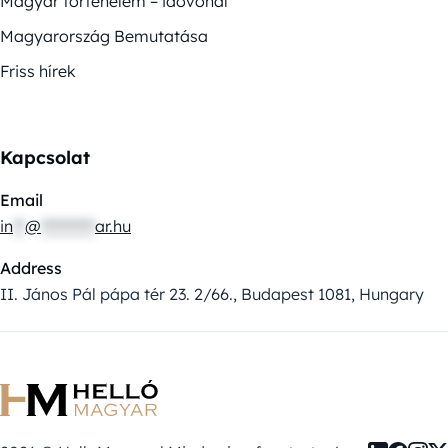
Magyar történelem – idővonal
Magyarország Bemutatása
Friss hírek
Kapcsolat
Email
in
**
@
*********
ar.hu
Address
II. János Pál pápa tér 23. 2/66., Budapest 1081, Hungary