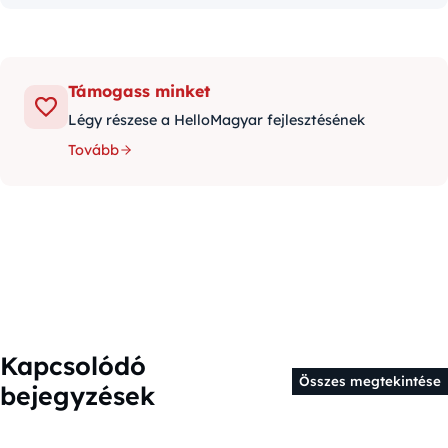
Támogass minket
Légy részese a HelloMagyar fejlesztésének
Tovább
Kapcsolódó
Összes megtekintése
bejegyzések