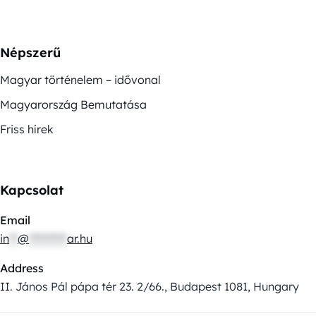
Népszerű
Magyar történelem – idővonal
Magyarország Bemutatása
Friss hírek
Kapcsolat
Email
in
**
@
*********
ar.hu
Address
II. János Pál pápa tér 23. 2/66., Budapest 1081, Hungary