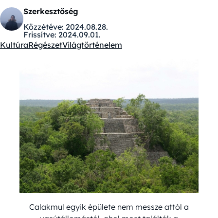
Szerkesztőség
Közzétéve:
2024.08.28.
Frissítve:
2024.09.01.
Kultúra
Régészet
Világtörténelem
Kategóriák:
Calakmul egyik épülete nem messze attól a