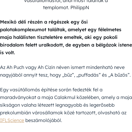
vasútállomástól, ahol most találták a
templomot. PhilippN
Mexikó déli részén a régészek egy ősi
palotakomplexumot találtak, amelyet egy félelmetes
maja halálisten tiszteletére emeltek, aki egy pokoli
birodalom felett uralkodott, de egyben a bélgázok istene
is volt.
Az Ah Puch vagy Ah Cizin néven ismert mindenható neve
nagyjából annyit tesz, hogy „bűz”, „puffadás” és „A bűzös”.
Egy vasútállomás építése során fedezték fel a
maradványokat a maja Calakmul közelében, amely a maja
síkságon valaha létezett legnagyobb és legerősebb
prekolumbián városállamok közé tartozott, olvasható az
IFLScience
beszámolójából.