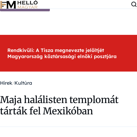
Ugrás a tartalomra
Rendkívüli: A Tisza megnevezte jelöltjét
Magyarország köztársasági elnöki posztjára
Hírek
Kultúra
Maja halálisten templomát
tárták fel Mexikóban