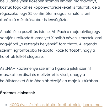
belül, amelynek közepén számos emberi maradványt,
köztük fogakat és koponyatöredékeket is találtak, de a
régészeket egy 25 centiméter magas, a halálistent
ábrázoló mészkőszobor is lenyűgözte.
A halál és a pusztítás istene, Ah Puch a maja alvilág egy
szintjén uralkodott, amelyet Xibalbá néven ismertek, ami
nagyjából „a rettegés helyének” fordítható. A legenda
szerint legfontosabb feladatai közé tartozott, hogy a
halottak lelkét elégesse.
Az INAH közleménye szerint a figura a jelek szerint
maszkot, orrdíszt és mellvértet is visel, ahogy a
halálisteneket általában ábrázolják a maja kultúrában.
Érdemes elolvasni:
4000 éves ékírásos táblát fordítottak le, borzalmas