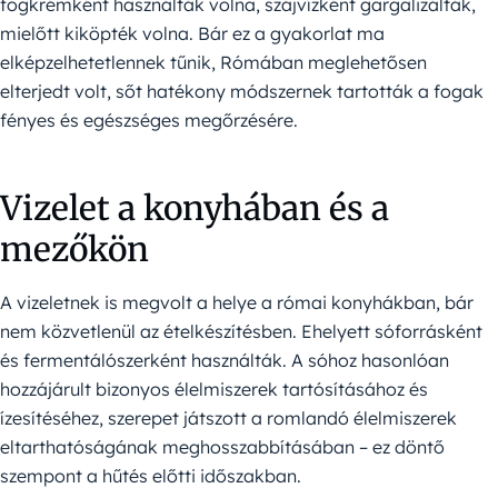
fogkrémként használták volna, szájvízként gargalizálták,
mielőtt kiköpték volna. Bár ez a gyakorlat ma
elképzelhetetlennek tűnik, Rómában meglehetősen
elterjedt volt, sőt hatékony módszernek tartották a fogak
fényes és egészséges megőrzésére.
Vizelet a konyhában és a
mezőkön
A vizeletnek is megvolt a helye a római konyhákban, bár
nem közvetlenül az ételkészítésben. Ehelyett sóforrásként
és fermentálószerként használták. A sóhoz hasonlóan
hozzájárult bizonyos élelmiszerek tartósításához és
ízesítéséhez, szerepet játszott a romlandó élelmiszerek
eltarthatóságának meghosszabbításában – ez döntő
szempont a hűtés előtti időszakban.