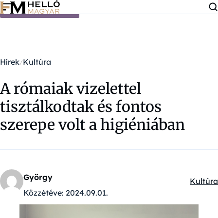
Ugrás a tartalomra
Hírek
Kultúra
A rómaiak vizelettel
tisztálkodtak és fontos
szerepe volt a higiéniában
György
Kultúra
Kategór
Közzétéve:
2024.09.01.