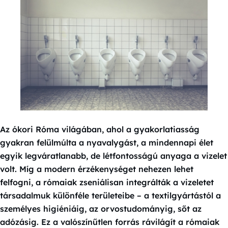
Az ókori Róma világában, ahol a gyakorlatiasság
gyakran felülmúlta a nyavalygást, a mindennapi élet
egyik legváratlanabb, de létfontosságú anyaga a vizelet
volt. Míg a modern érzékenységet nehezen lehet
felfogni, a rómaiak zseniálisan integrálták a vizeletet
társadalmuk különféle területeibe – a textilgyártástól a
személyes higiéniáig, az orvostudományig, sőt az
adózásig. Ez a valószínűtlen forrás rávilágít a rómaiak