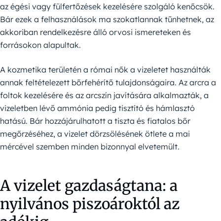
az égési vagy fülfertőzések kezelésére szolgáló kenőcsök.
Bár ezek a felhasználások ma szokatlannak tűnhetnek, az
akkoriban rendelkezésre álló orvosi ismereteken és
forrásokon alapultak.
A kozmetika területén a római nők a vizeletet használták
annak feltételezett bőrfehérítő tulajdonságaira. Az arcra a
foltok kezelésére és az arcszín javítására alkalmazták, a
vizeletben lévő ammónia pedig tisztító és hámlasztó
hatású. Bár hozzájárulhatott a tiszta és fiatalos bőr
megőrzéséhez, a vizelet dörzsölésének ötlete a mai
mércével szemben minden bizonnyal elvetemült.
A vizelet gazdaságtana: a
nyilvános piszoároktól az