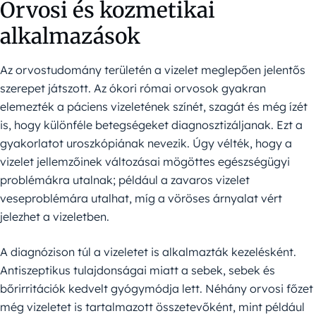
Orvosi és kozmetikai
alkalmazások
Az orvostudomány területén a vizelet meglepően jelentős
szerepet játszott. Az ókori római orvosok gyakran
elemezték a páciens vizeletének színét, szagát és még ízét
is, hogy különféle betegségeket diagnosztizáljanak. Ezt a
gyakorlatot uroszkópiának nevezik. Úgy vélték, hogy a
vizelet jellemzőinek változásai mögöttes egészségügyi
problémákra utalnak; például a zavaros vizelet
veseproblémára utalhat, míg a vöröses árnyalat vért
jelezhet a vizeletben.
A diagnózison túl a vizeletet is alkalmazták kezelésként.
Antiszeptikus tulajdonságai miatt a sebek, sebek és
bőrirritációk kedvelt gyógymódja lett. Néhány orvosi főzet
még vizeletet is tartalmazott összetevőként, mint például