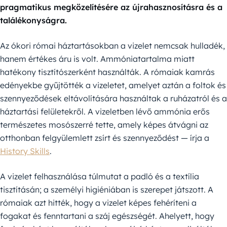
pragmatikus megközelítésére az újrahasznosításra és a
találékonyságra.
Az ókori római háztartásokban a vizelet nemcsak hulladék,
hanem értékes áru is volt. Ammóniatartalma miatt
hatékony tisztítószerként használták. A rómaiak kamrás
edényekbe gyűjtötték a vizeletet, amelyet aztán a foltok és
szennyeződések eltávolítására használtak a ruházatról és a
háztartási felületekről. A vizeletben lévő ammónia erős
természetes mosószerré tette, amely képes átvágni az
otthonban felgyülemlett zsírt és szennyeződést — írja a
History Skills
.
A vizelet felhasználása túlmutat a padló és a textília
tisztításán; a személyi higiéniában is szerepet játszott. A
rómaiak azt hitték, hogy a vizelet képes fehéríteni a
fogakat és fenntartani a száj egészségét. Ahelyett, hogy