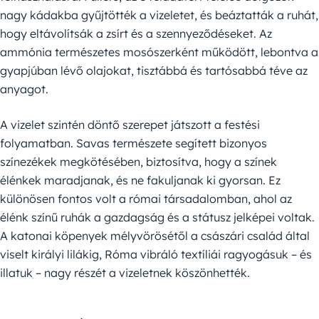
nagy kádakba gyűjtötték a vizeletet, és beáztatták a ruhát,
hogy eltávolítsák a zsírt és a szennyeződéseket. Az
ammónia természetes mosószerként működött, lebontva a
gyapjúban lévő olajokat, tisztábbá és tartósabbá téve az
anyagot.
A vizelet szintén döntő szerepet játszott a festési
folyamatban. Savas természete segített bizonyos
színezékek megkötésében, biztosítva, hogy a színek
élénkek maradjanak, és ne fakuljanak ki gyorsan. Ez
különösen fontos volt a római társadalomban, ahol az
élénk színű ruhák a gazdagság és a státusz jelképei voltak.
A katonai köpenyek mélyvörösétől a császári család által
viselt királyi lilákig, Róma vibráló textíliái ragyogásuk – és
illatuk – nagy részét a vizeletnek köszönhették.