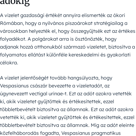
adókig
A vizelet gazdasági értékét annyira elismerték az ókori
Rómában, hogy a nyilvános piszoárokat stratégiailag a
városokban helyezték el, hogy összegyűjtsék ezt az értékes
folyadékot. A polgárokat arra is ösztönözték, hogy
adjanak hozzá otthonukból származó vizeletet, biztosítva a
folyamatos ellátást különféle kereskedelmi és gyakorlati
célokra.
A vizelet jelentőségét tovább hangsúlyozta, hogy
Vespasianus császár bevezette a vizeletadót, az
úgynevezett vectigal urinae-t. Ezt az adót azokra vetették
ki, akik vizeletet gyűjtöttek és értékesítettek, ezzel
többletbevételt biztosítva az államnak. Ezt az adót azokra
vetették ki, akik vizeletet gyűjtöttek és értékesítettek, ezzel
többletbevételt biztosítva az államnak. Míg az adót eleinte
közfelháborodás fogadta, Vespasianus pragmatikus