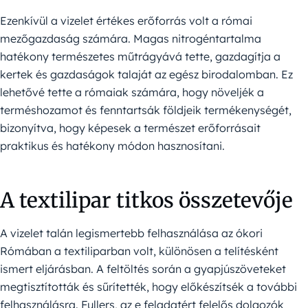
Ezenkívül a vizelet értékes erőforrás volt a római
mezőgazdaság számára. Magas nitrogéntartalma
hatékony természetes műtrágyává tette, gazdagítja a
kertek és gazdaságok talaját az egész birodalomban. Ez
lehetővé tette a rómaiak számára, hogy növeljék a
terméshozamot és fenntartsák földjeik termékenységét,
bizonyítva, hogy képesek a természet erőforrásait
praktikus és hatékony módon hasznosítani.
A textilipar titkos összetevője
A vizelet talán legismertebb felhasználása az ókori
Rómában a textiliparban volt, különösen a telítésként
ismert eljárásban. A feltöltés során a gyapjúszöveteket
megtisztították és sűrítették, hogy előkészítsék a további
felhasználásra. Fullers, az e feladatért felelős dolgozók