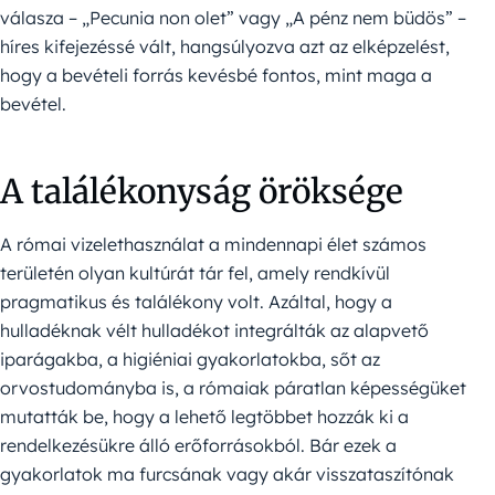
válasza – „Pecunia non olet” vagy „A pénz nem büdös” –
híres kifejezéssé vált, hangsúlyozva azt az elképzelést,
hogy a bevételi forrás kevésbé fontos, mint maga a
bevétel.
A találékonyság öröksége
A római vizelethasználat a mindennapi élet számos
területén olyan kultúrát tár fel, amely rendkívül
pragmatikus és találékony volt. Azáltal, hogy a
hulladéknak vélt hulladékot integrálták az alapvető
iparágakba, a higiéniai gyakorlatokba, sőt az
orvostudományba is, a rómaiak páratlan képességüket
mutatták be, hogy a lehető legtöbbet hozzák ki a
rendelkezésükre álló erőforrásokból. Bár ezek a
gyakorlatok ma furcsának vagy akár visszataszítónak