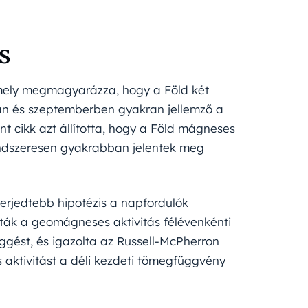
s
mely megmagyarázza, hogy a Föld két
an és szeptemberben gyakran jellemző a
t cikk azt állította, hogy a Föld mágneses
ndszeresen gyakrabban jelentek meg
erjedtebb hipotézis a napfordulók
álták a geomágneses aktivitás félévenkénti
ggést, és igazolta az Russell-McPherron
aktivitást a déli kezdeti tömegfüggvény
.