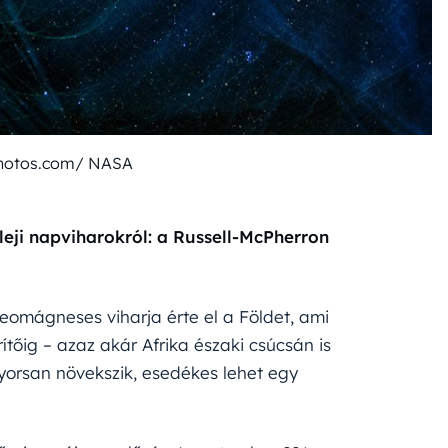
photos.com/ NASA
leji napviharokról: a Russell-McPherron
eomágneses viharja érte el a Földet, ami
tőig – azaz akár Afrika északi csúcsán is
yorsan növekszik, esedékes lehet egy