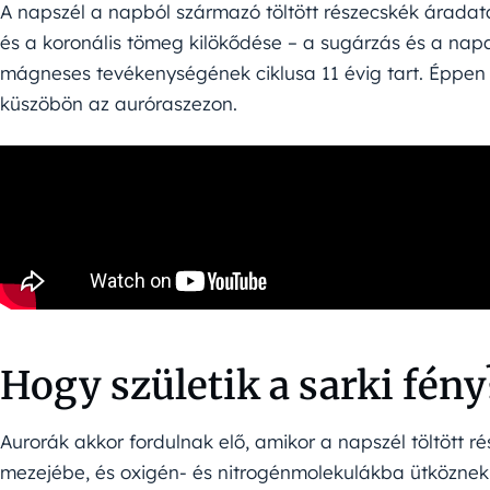
A napszél a napból származó töltött részecskék áradata
és a koronális tömeg kilökődése – a sugárzás és a nap
mágneses tevékenységének ciklusa 11 évig tart. Éppen 
küszöbön az auróraszezon.
Hogy születik a sarki fény
Aurorák akkor fordulnak elő, amikor a napszél töltött 
mezejébe, és oxigén- és nitrogénmolekulákba ütköznek 