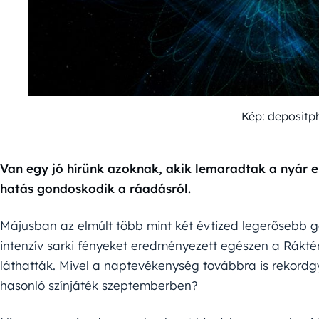
Kép: deposit
Van egy jó hírünk azoknak, akik lemaradtak a nyár e
hatás gondoskodik a ráadásról.
Májusban az elmúlt több mint két évtized legerősebb g
intenzív sarki fényeket eredményezett egészen a Ráktérí
láthatták. Mivel a naptevékenység továbbra is rekordg
hasonló színjáték szeptemberben?