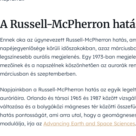
A Russell-McPherron hatá
Ennek oka az úgynevezett Russell-McPherron hatás, a
napéjegyenlősége körüli időszakokban, azaz márciusb
legszínesebb aurális megjelenés. Egy 1973-ban megjelen
mezőinek és a napszélnek köszönhetően az aurorák re
márciusban és szeptemberben.
Napjainkban a Russell-McPherron hatás az egyik legelt
auróriáira. Orlando és társai 1965 és 1987 között vizsg
változása és a bolygóközi mágneses tér közötti összefü
hatás pontosságát, ami arra utal, hogy a geomágneses 
modulálja, írja az
Advancing Earth and Space Sciences