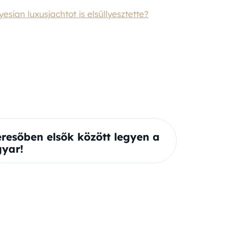
esian luxusjachtot is elsüllyesztette?
eresőben elsők között legyen a
yar!