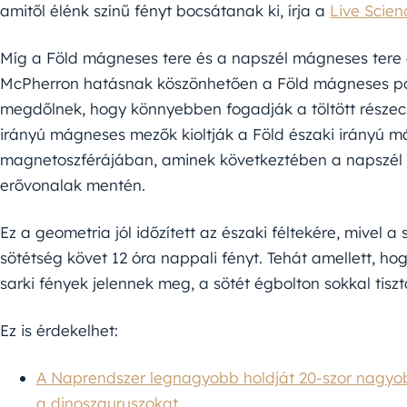
amitől élénk színű fényt bocsátanak ki, írja a
Live Scien
Míg a Föld mágneses tere és a napszél mágneses tere á
McPherron hatásnak köszönhetően a Föld mágneses pó
megdőlnek, hogy könnyebben fogadják a töltött részecs
irányú mágneses mezők kioltják a Föld északi irányú m
magnetoszférájában, aminek következtében a napszé
erővonalak mentén.
Ez a geometria jól időzített az északi féltekére, mivel
sötétség követ 12 óra nappali fényt. Tehát amellett, h
sarki fények jelennek meg, a sötét égbolton sokkal tisz
Ez is érdekelhet:
A Naprendszer legnagyobb holdját 20-szor nagyobb 
a dinoszauruszokat