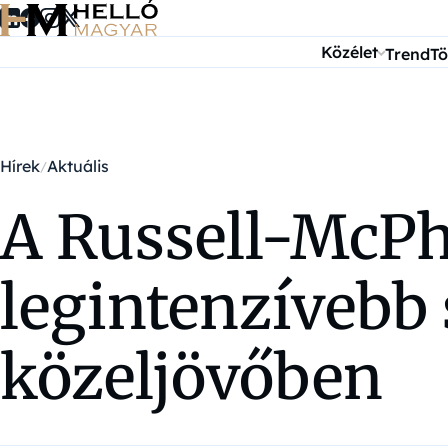
Ugrás a tartalomra
Közélet
Trend
Tö
Hírek
Aktuális
A Russell-McPh
legintenzívebb s
közeljövőben