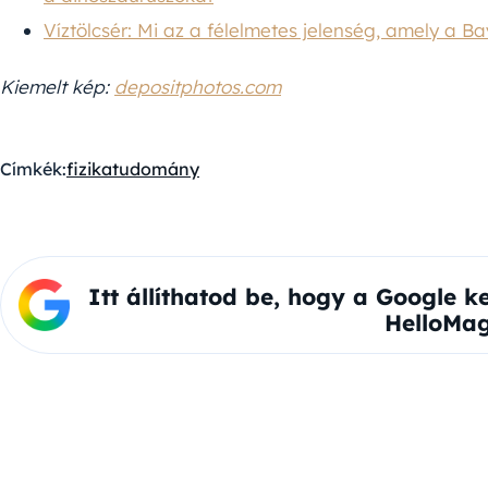
Víztölcsér: Mi az a félelmetes jelenség, amely a Bay
Kiemelt kép:
depositphotos.com
Címkék:
fizika
tudomány
Itt állíthatod be, hogy a Google k
HelloMag