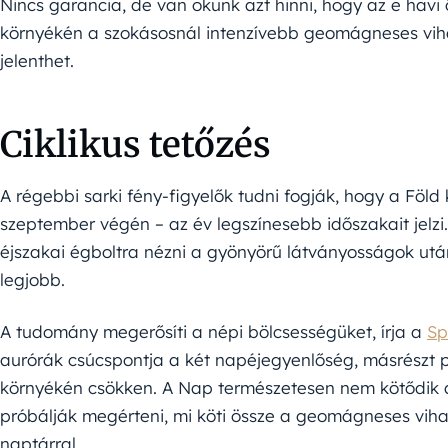
Nincs garancia, de van okunk azt hinni, hogy az e havi
környékén a szokásosnál intenzívebb geomágneses viha
jelenthet.
Ciklikus tetőzés
A régebbi sarki fény-figyelők tudni fogják, hogy a Föl
szeptember végén – az év legszínesebb időszakait jelzi.
éjszakai égboltra nézni a gyönyörű látványosságok ut
legjobb.
A tudomány megerősíti a népi bölcsességüket, írja a
Sp
aurórák csúcspontja a két napéjegyenlőség, másrészt p
környékén csökken. A Nap természetesen nem kötődik a
próbálják megérteni, mi köti össze a geomágneses viha
naptárral.