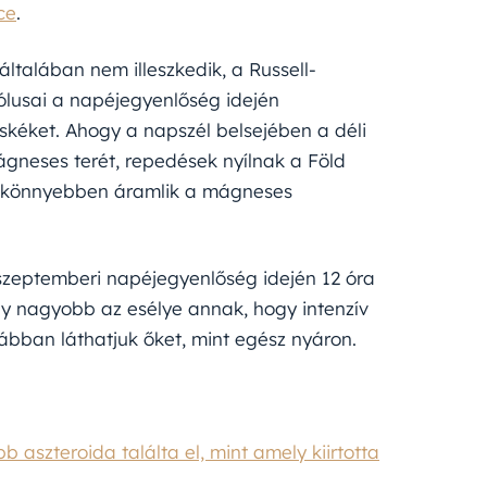
ce
.
ltalában nem illeszkedik, a Russell-
lusai a napéjegyenlőség idején
kéket. Ahogy a napszél belsejében a déli
ágneses terét, repedések nyílnak a Föld
l könnyebben áramlik a mágneses
 a szeptemberi napéjegyenlőség idején 12 óra
ogy nagyobb az esélye annak, hogy intenzív
tábban láthatjuk őket, mint egész nyáron.
aszteroida találta el, mint amely kiirtotta