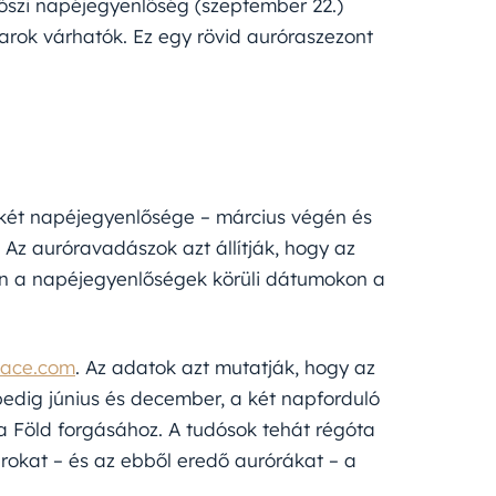
 őszi napéjegyenlőség (szeptember 22.)
rok várhatók. Ez egy rövid auróraszezont
d két napéjegyenlősége – március végén és
 Az auróravadászok azt állítják, hogy az
án a napéjegyenlőségek körüli dátumokon a
ace.com
. Az adatok azt mutatják, hogy az
edig június és december, a két napforduló
 Föld forgásához. A tudósok tehát régóta
rokat – és az ebből eredő aurórákat – a