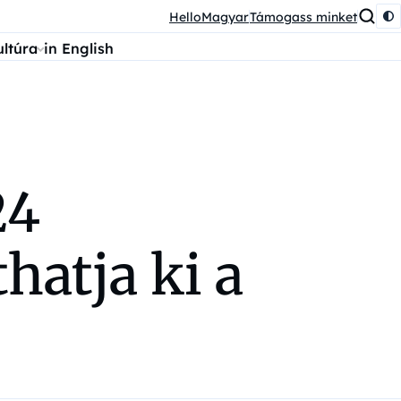
HelloMagyar
Támogass minket
ultúra
in English
24
hatja ki a