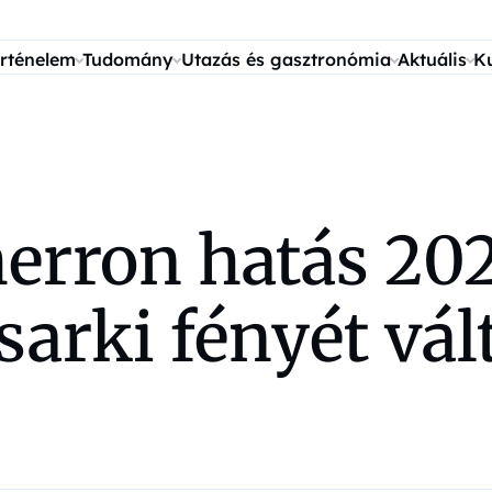
rténelem
Tudomány
Utazás és gasztronómia
Aktuális
K
erron hatás 20
arki fényét vált