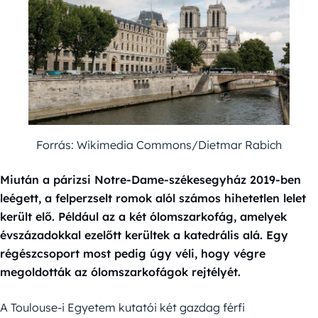
Forrás: Wikimedia Commons/Dietmar Rabich
Miután a párizsi Notre-Dame-székesegyház 2019-ben
leégett, a felperzselt romok alól számos hihetetlen lelet
került elő. Például az a két ólomszarkofág, amelyek
évszázadokkal ezelőtt kerültek a katedrális alá. Egy
régészcsoport most pedig úgy véli, hogy végre
megoldották az ólomszarkofágok rejtélyét.
A Toulouse-i Egyetem kutatói két gazdag férfi