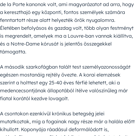
de la Porte kanonok volt, ami magyarázatot ad arra, hogy
a kereszthajó egy központi, fontos személyek számára
fenntartott része alatt helyezték örök nyugalomra.
Életében befolyásos és gazdag volt, több olyan festményt
is megrendelt, amelyek ma a Louvre-ban vannak kiállítva,
és a Notre-Dame kórusát is jelentős összegekkel
támogatta.
A második szarkofágban talált test személyazonosságát
egészen mostanáig rejtély övezte. A korai elemzések
szerint a holttest egy 25-40 éves férfié lehetett, aki a
medencecsontjának állapotából ítélve valószínűleg már
fiatal korától kezdve lovagolt.
A csontokon ezenkívül krónikus betegség jelei
mutatkoztak, míg a fogainak nagy része már a halála előtt
kihullott. Koponyája ráadásul deformálódott is,