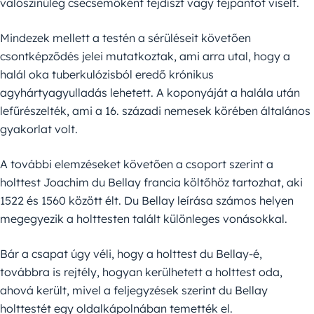
valószínűleg csecsemőként fejdíszt vagy fejpántot viselt.
Mindezek mellett a testén a sérüléseit követően
csontképződés jelei mutatkoztak, ami arra utal, hogy a
halál oka tuberkulózisból eredő krónikus
agyhártyagyulladás lehetett. A koponyáját a halála után
lefűrészelték, ami a 16. századi nemesek körében általános
gyakorlat volt.
A további elemzéseket követően a csoport szerint a
holttest Joachim du Bellay francia költőhöz tartozhat, aki
1522 és 1560 között élt. Du Bellay leírása számos helyen
megegyezik a holttesten talált különleges vonásokkal.
Bár a csapat úgy véli, hogy a holttest du Bellay-é,
továbbra is rejtély, hogyan kerülhetett a holttest oda,
ahová került, mivel a feljegyzések szerint du Bellay
holttestét egy oldalkápolnában temették el.