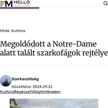
Ugrás a tartalomra
Hírek
Kultúra
Megoldódott a Notre-Dame
alatt talált szarkofágok rejtélye
Szerkesztőség
Közzétéve:
2024.09.21.
Kultúra
Régészet
Világtörténelem
Kategóriák: