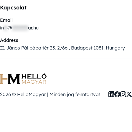
Kapcsolat
Email
in
**
@
*********
ar.hu
Address
II. János Pál pápa tér 23. 2/66., Budapest 1081, Hungary
2026 © HelloMagyar | Minden jog fenntartva!