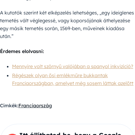
A kutatók szerint két elképzelés lehetséges, „egy ideiglenes
temetés vált véglegessé, vagy koporsójának áthelyezése
egy másik temetés során, 1569-ben, műveinek kiadása
után.”
Érdemes elolvasni:
Mennyire volt szörnyű valójában a spanyol inkvizíció?
Régészek olyan ősi emlékműre bukkantak
Franciaországban, amelyet még sosem láttak azelőtt
Címkék:
Franciaország