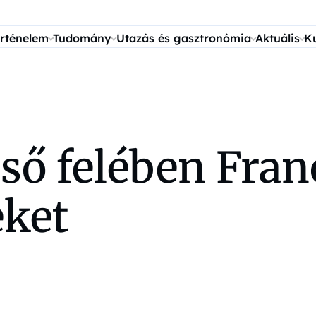
rténelem
Tudomány
Utazás és gasztronómia
Aktuális
K
ső felében Fran
eket