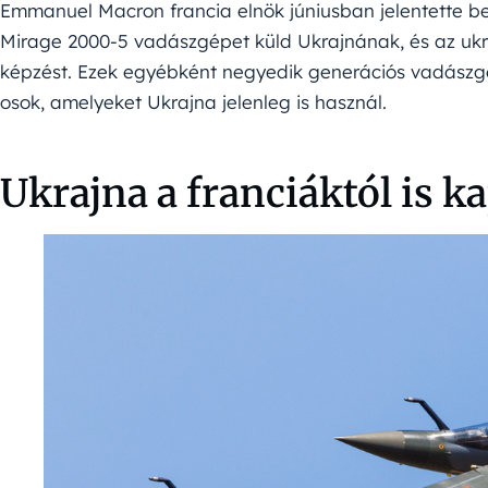
Emmanuel Macron francia elnök júniusban jelentette b
Mirage 2000-5 vadászgépet küld Ukrajnának, és az uk
képzést. Ezek egyébként negyedik generációs vadászgé
osok, amelyeket Ukrajna jelenleg is használ.
Ukrajna a franciáktól is k