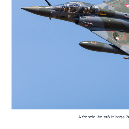
A francia légierő Mirage 