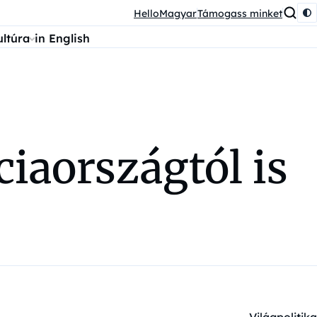
HelloMagyar
Támogass minket
ultúra
in English
ciaországtól is