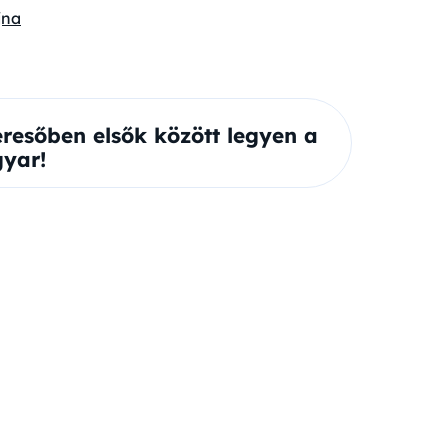
jna
eresőben elsők között legyen a
yar!