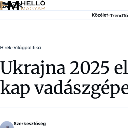
Ugrás a tartalomra
Közélet
Trend
Tö
Hírek
Világpolitika
Ukrajna 2025 el
kap vadászgép
Szerkesztőség