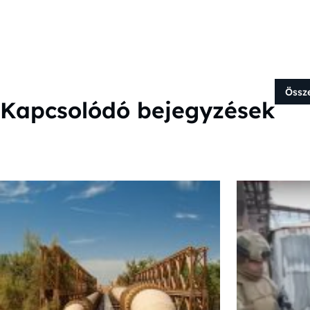
Össz
Kapcsolódó bejegyzések