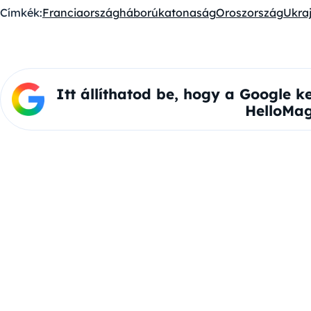
Címkék:
Franciaország
háború
katonaság
Oroszország
Ukra
Itt állíthatod be, hogy a Google k
HelloMag