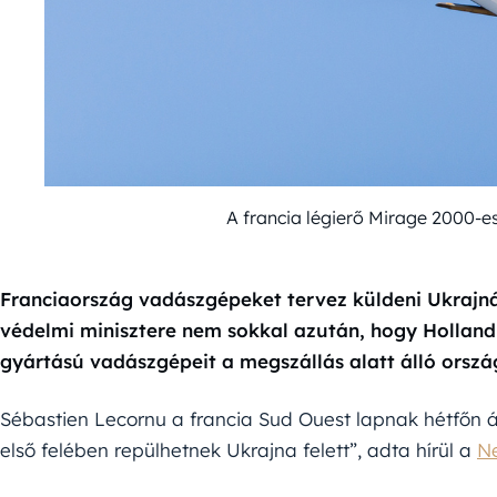
A francia légierő Mirage 2000-e
Franciaország vadászgépeket tervez küldeni Ukrajnáb
védelmi minisztere nem sokkal azután, hogy Hollandi
gyártású vadászgépeit a megszállás alatt álló orszá
Sébastien Lecornu a francia Sud Ouest lapnak hétfőn á
első felében repülhetnek Ukrajna felett”, adta hírül a
N