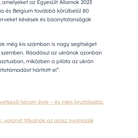
k, amelyeket az Egyesült Államok 2023
ia és Belgium továbbá körülbelül 80
mterveket késések és bizonytalanságok
ek még kis számban is nagy segítséget
al szemben. Ráadásul az ukránok azonban
sztusban, miközben a pilóta az ukrán
étatámadást hárított el”.
övetkező három évre – és még brutálisabb,
ak, valamit titkolnak az orosz nyomozók