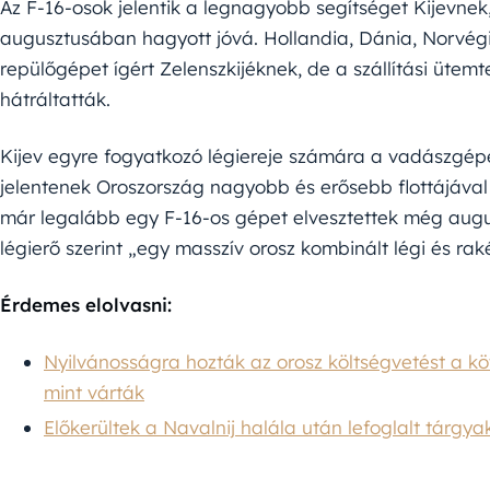
Az F-16-osok jelentik a legnagyobb segítséget Kijevne
augusztusában hagyott jóvá. Hollandia, Dánia, Norvég
repülőgépet ígért Zelenszkijéknek, de a szállítási üte
hátráltatták.
Kijev egyre fogyatkozó légiereje számára a vadászgép
jelentenek Oroszország nagyobb és erősebb flottájáv
már legalább egy F-16-os gépet elvesztettek még augu
légierő szerint „egy masszív orosz kombinált légi és rak
Érdemes elolvasni:
Nyilvánosságra hozták az orosz költségvetést a k
mint várták
Előkerültek a Navalnij halála után lefoglalt tárgy