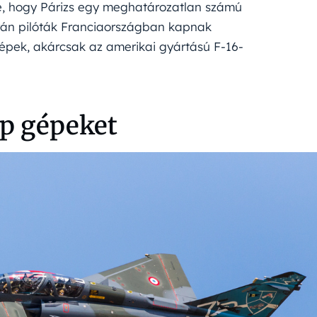
e, hogy Párizs egy meghatározatlan számú
rán pilóták Franciaországban kapnak
pek, akárcsak az amerikai gyártású F-16-
ap gépeket