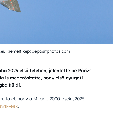
sei. Kiemelt kép: depositphotos.com
a 2025 első felében, jelentette be Párizs
a is megerősítette, hogy első nyugati
gba küldi.
rulta el, hogy a Mirage 2000-esek „2025
ewsweek
.