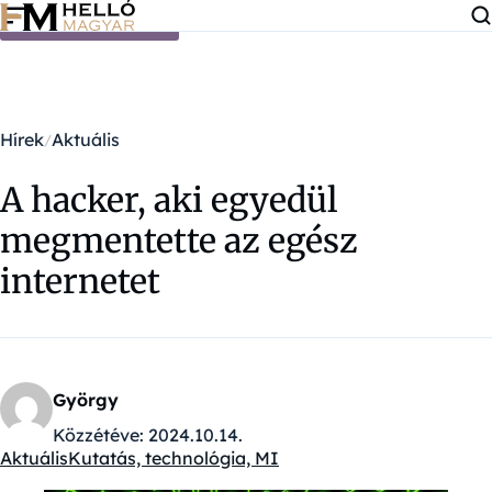
Ugrás a tartalomra
Hírek
Aktuális
A hacker, aki egyedül
megmentette az egész
internetet
György
Közzétéve:
2024.10.14.
Aktuális
Kutatás, technológia, MI
Kategóriák: