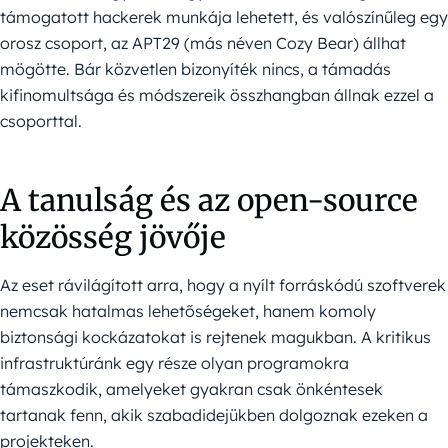
támogatott hackerek munkája lehetett, és valószínűleg egy
orosz csoport, az APT29 (más néven Cozy Bear) állhat
mögötte. Bár közvetlen bizonyíték nincs, a támadás
kifinomultsága és módszereik összhangban állnak ezzel a
csoporttal.
A tanulság és az open-source
közösség jövője
Az eset rávilágított arra, hogy a nyílt forráskódú szoftverek
nemcsak hatalmas lehetőségeket, hanem komoly
biztonsági kockázatokat is rejtenek magukban. A kritikus
infrastruktúránk egy része olyan programokra
támaszkodik, amelyeket gyakran csak önkéntesek
tartanak fenn, akik szabadidejükben dolgoznak ezeken a
projekteken.