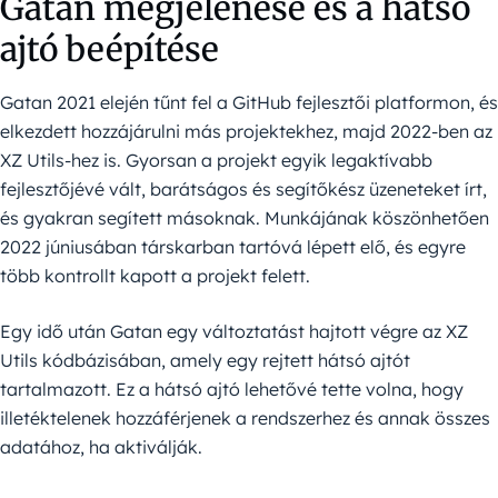
Gatan megjelenése és a hátsó
ajtó beépítése
Gatan 2021 elején tűnt fel a GitHub fejlesztői platformon, és
elkezdett hozzájárulni más projektekhez, majd 2022-ben az
XZ Utils-hez is. Gyorsan a projekt egyik legaktívabb
fejlesztőjévé vált, barátságos és segítőkész üzeneteket írt,
és gyakran segített másoknak. Munkájának köszönhetően
2022 júniusában társkarban tartóvá lépett elő, és egyre
több kontrollt kapott a projekt felett.
Egy idő után Gatan egy változtatást hajtott végre az XZ
Utils kódbázisában, amely egy rejtett hátsó ajtót
tartalmazott. Ez a hátsó ajtó lehetővé tette volna, hogy
illetéktelenek hozzáférjenek a rendszerhez és annak összes
adatához, ha aktiválják.