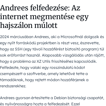
Andrees felfedezése: Az
internet megmentése egy
hajszálon múlott
2024 márciusában Andrees, aki a Microsoftnál dolgozik és
egy nyílt forráskódú projektben is részt vesz, észrevette,
hogy az SSH (egy távoli hozzáférést biztosító program) túl
sok erőforrást használ. Alaposabb vizsgálódás után rájött,
hogy a probléma az XZ Utils frissítéséhez kapcsolódik.
Felfedezte, hogy valaki egy rosszindulatú kódot
csempészett a szoftverbe, amely lehetővé tette a
támadóknak, hogy rejtett módon hozzáférjenek a
rendszerekhez.
Andrees gyorsan értesítette a Debian biztonsági csapatát,
és nyilvánosságra hozta a felfedezését. Ezzel