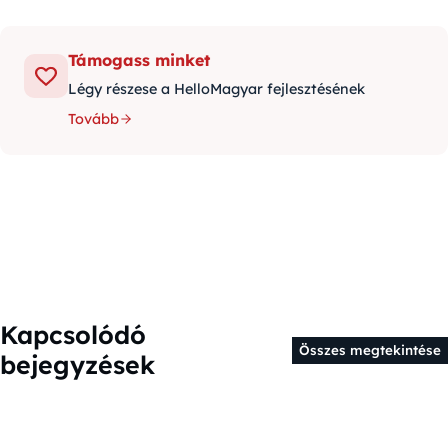
Támogass minket
Légy részese a HelloMagyar fejlesztésének
Tovább
Kapcsolódó
Összes megtekintése
bejegyzések