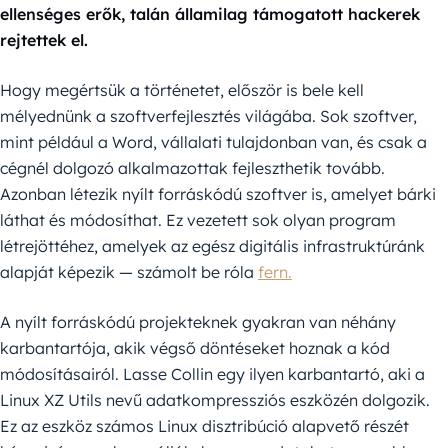
ellenséges erők, talán államilag támogatott hackerek
rejtettek el.
Hogy megértsük a történetet, először is bele kell
mélyednünk a szoftverfejlesztés világába. Sok szoftver,
mint például a Word, vállalati tulajdonban van, és csak a
cégnél dolgozó alkalmazottak fejleszthetik tovább.
Azonban létezik nyílt forráskódú szoftver is, amelyet bárki
láthat és módosíthat. Ez vezetett sok olyan program
létrejöttéhez, amelyek az egész digitális infrastruktúránk
alapját képezik — számolt be róla
fern.
A nyílt forráskódú projekteknek gyakran van néhány
karbantartója, akik végső döntéseket hoznak a kód
módosításairól. Lasse Collin egy ilyen karbantartó, aki a
Linux XZ Utils nevű adatkompressziós eszközén dolgozik.
Ez az eszköz számos Linux disztribúció alapvető részét