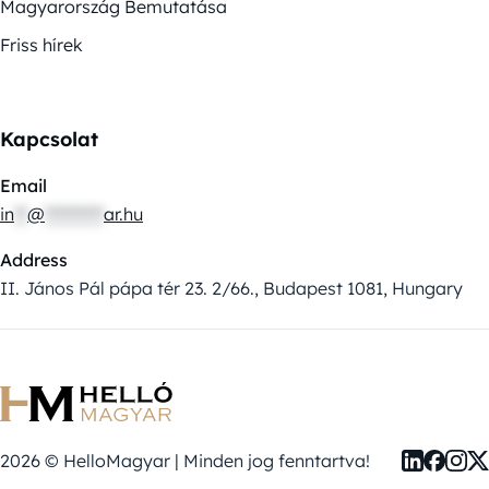
Magyarország Bemutatása
Friss hírek
Kapcsolat
Email
in
**
@
*********
ar.hu
Address
II. János Pál pápa tér 23. 2/66., Budapest 1081, Hungary
2026 © HelloMagyar | Minden jog fenntartva!