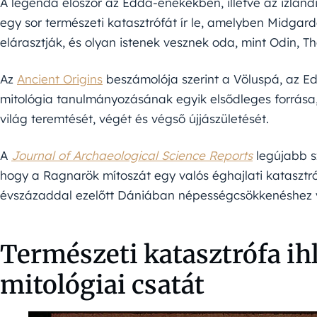
A legenda először az Edda-énekekben, illetve az izland
egy sor természeti katasztrófát ír le, amelyben Midgardo
elárasztják, és olyan istenek vesznek oda, mint Odin, Th
Az
Ancient Origins
beszámolója szerint a Völuspá, az E
mitológia tanulmányozásának egyik elsődleges forrása, 
világ teremtését, végét és végső újjászületését.
A
Journal of Archaeological Science Reports
legújabb s
hogy a Ragnarök mítoszát egy valós éghajlati katasztró
évszázaddal ezelőtt Dániában népességcsökkenéshez v
Természeti katasztrófa ihl
mitológiai csatát