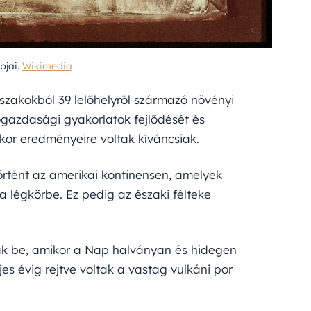
pjai.
Wikimedia
rszakokból 39 lelőhelyről származó növényi
azdasági gyakorlatok fejlődését és
skor eredményeire voltak kíváncsiak.
történt az amerikai kontinensen, amelyek
 légkörbe. Ez pedig az északi félteke
nak be, amikor a Nap halványan és hidegen
jes évig rejtve voltak a vastag vulkáni por