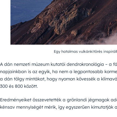
Egy hatalmas vulkánkitörés inspirá
A dán nemzeti múzeum kutatói dendrokronológia – a f
napjainkban is az egyik, ha nem a legpontosabb korme
a dán tölgy mintákat, hogy nyomon kövessék a klímavál
300 és 800 között.
Eredményeiket összevetették a grönlandi jégmagok ad
kénsav mennyiségét mérik, így egyszerűen kimutatják a 