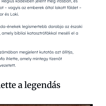
i Regius kódexben jelent meg írásban, és
t – vagyis az emberek által lakott földet –
or és Loki.
dda-énekek legismertebb darabja az északi
amely bibliai katasztrófákkal meséli el a
zámában megjelent kutatás azt állítja,
fa ihlette, amely mintegy tizenöt
ezetett.
ette a legendás