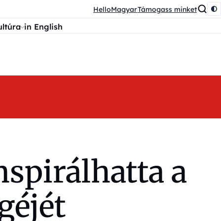
HelloMagyar
Támogass minket
ultúra
in English
nspirálhatta a
géjét