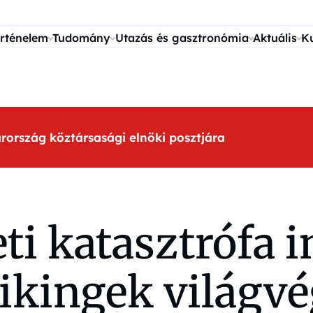
rténelem
Tudomány
Utazás és gasztronómia
Aktuális
K
arország köztársasági elnöki posztjára
ti katasztrófa i
ikingek világvé