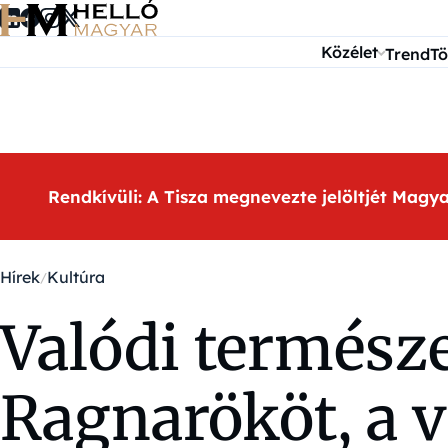
Ugrás a tartalomra
Közélet
Trend
Tö
Rendkívüli: A Tisza megnevezte jelöltjét Magy
Hírek
Kultúra
Valódi természe
Ragnarököt, a v