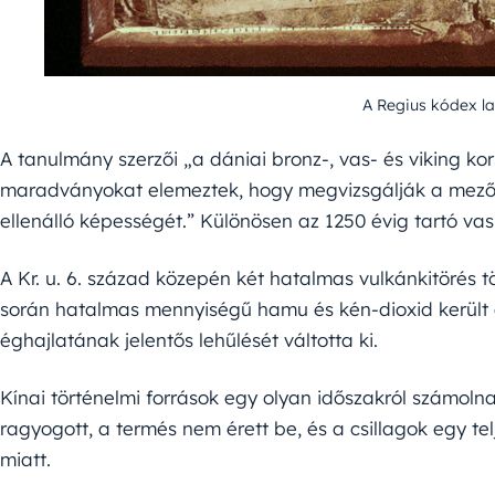
A Regius kódex la
A tanulmány szerzői „a dániai bronz-, vas- és viking ko
maradványokat elemeztek, hogy megvizsgálják a mezőg
ellenálló képességét.” Különösen az 1250 évig tartó va
A Kr. u. 6. század közepén két hatalmas vulkánkitörés 
során hatalmas mennyiségű hamu és kén-dioxid került a
éghajlatának jelentős lehűlését váltotta ki.
Kínai történelmi források egy olyan időszakról számol
ragyogott, a termés nem érett be, és a csillagok egy tel
miatt.