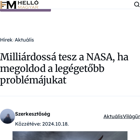
Ugrás a tartalomra
Hírek
Aktuális
Milliárdossá tesz a NASA, ha
megoldod a legégetőbb
problémájukat
Szerkesztőség
Aktuális
Világűr
Kategóriák:
Közzétéve:
2024.10.18.