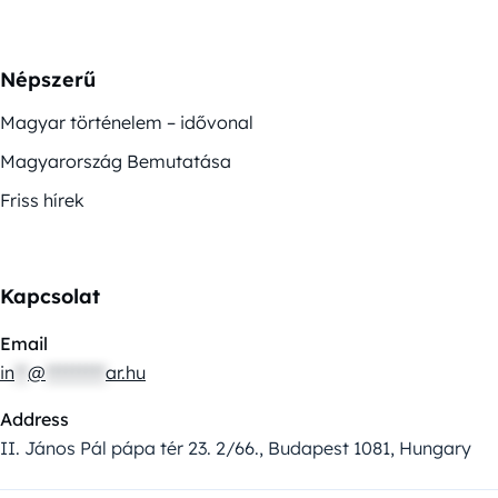
Népszerű
Magyar történelem – idővonal
Magyarország Bemutatása
Friss hírek
Kapcsolat
Email
in
**
@
*********
ar.hu
Address
II. János Pál pápa tér 23. 2/66., Budapest 1081, Hungary