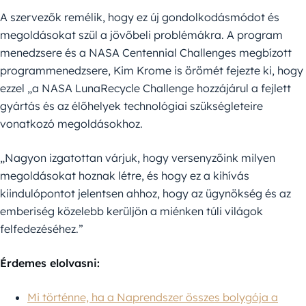
A szervezők remélik, hogy ez új gondolkodásmódot és
megoldásokat szül a jövőbeli problémákra. A program
menedzsere és a NASA Centennial Challenges megbízott
programmenedzsere, Kim Krome is örömét fejezte ki, hogy
ezzel „a NASA LunaRecycle Challenge hozzájárul a fejlett
gyártás és az élőhelyek technológiai szükségleteire
vonatkozó megoldásokhoz.
„Nagyon izgatottan várjuk, hogy versenyzőink milyen
megoldásokat hoznak létre, és hogy ez a kihívás
kiindulópontot jelentsen ahhoz, hogy az ügynökség és az
emberiség közelebb kerüljön a miénken túli világok
felfedezéséhez.”
Érdemes elolvasni:
Mi történne, ha a Naprendszer összes bolygója a