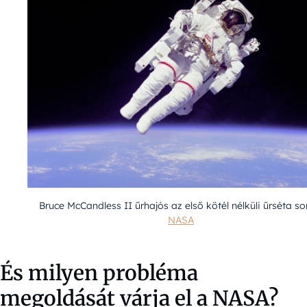
Bruce McCandless II űrhajós az első kötél nélküli űrséta so
NASA
És milyen probléma
megoldását várja el a NASA?