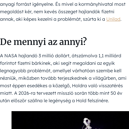
anyagi forrást igényelne. És mivel a kormányhivatal most
megoldást kér, nem kevés összeget hajlandók fizetni
annak, aki képes kezelni a problémát, szúrta ki a
Unilad
.
De mennyi az annyi?
A NASA hajlandó 3 millió dollárt, átszámolva 1,1 milliárd
forintot fizetni bárkinek, aki segít megoldani az egyik
legnagyobb problémát, amellyel várhatóan szembe kell
nézniük, miközben tovább terjeszkednek a világűrben, ami
most éppen esedékes a közelgő, Holdra való visszatérés
miatt. A 2026-ra tervezett misszió során több mint 50 év
után először szállna le legénység a Hold felszínére.