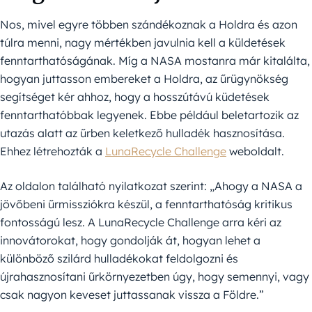
Nos, mivel egyre többen szándékoznak a Holdra és azon
túlra menni, nagy mértékben javulnia kell a küldetések
fenntarthatóságának. Míg a NASA mostanra már kitalálta,
hogyan juttasson embereket a Holdra, az űrügynökség
segítséget kér ahhoz, hogy a hosszútávú küdetések
fenntarthatóbbak legyenek. Ebbe például beletartozik az
utazás alatt az űrben keletkező hulladék hasznosítása.
Ehhez létrehozták a
LunaRecycle Challenge
weboldalt.
Az oldalon található nyilatkozat szerint: „Ahogy a NASA a
jövőbeni űrmissziókra készül, a fenntarthatóság kritikus
fontosságú lesz. A LunaRecycle Challenge arra kéri az
innovátorokat, hogy gondolják át, hogyan lehet a
különböző szilárd hulladékokat feldolgozni és
újrahasznosítani űrkörnyezetben úgy, hogy semennyi, vagy
csak nagyon keveset juttassanak vissza a Földre.”