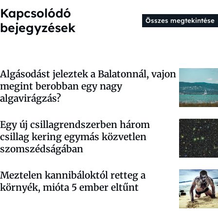
Kapcsolódó
Összes megtekintése
bejegyzések
Algásodást jeleztek a Balatonnál, vajon
megint berobban egy nagy
algavirágzás?
Egy új csillagrendszerben három
csillag kering egymás közvetlen
szomszédságában
Meztelen kannibáloktól retteg a
környék, mióta 5 ember eltűnt