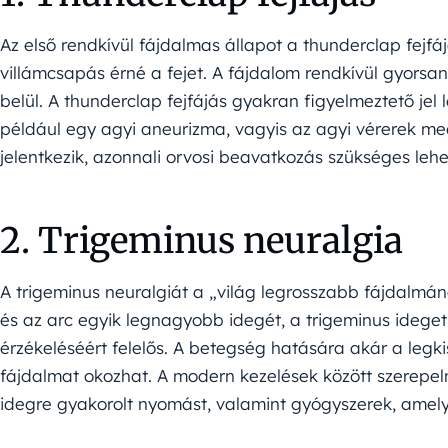
Az első rendkívül fájdalmas állapot a thunderclap fejfáj
villámcsapás érné a fejet. A fájdalom rendkívül gyors
belül. A thunderclap fejfájás gyakran figyelmeztető je
például egy agyi aneurizma, vagyis az agyi vérerek meg
jelentkezik, azonnali orvosi beavatkozás szükséges lehe
2. Trigeminus neuralgia
A trigeminus neuralgiát a „világ legrosszabb fájdalmának
és az arc egyik legnagyobb idegét, a trigeminus ideget 
érzékeléséért felelős. A betegség hatására akár a legki
fájdalmat okozhat. A modern kezelések között szerepel
idegre gyakorolt nyomást, valamint gyógyszerek, amely