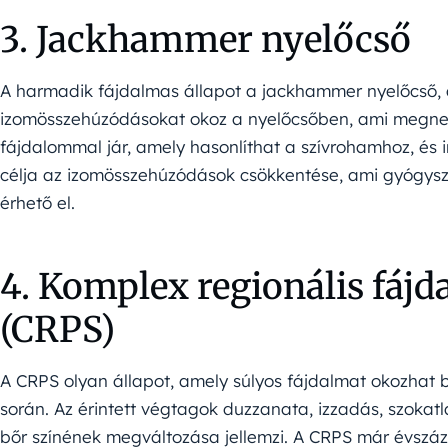
3. Jackhammer nyelőcső
A harmadik fájdalmas állapot a jackhammer nyelőcső, 
izomösszehúzódásokat okoz a nyelőcsőben, ami megnehez
fájdalommal jár, amely hasonlíthat a szívrohamhoz, és i
célja az izomösszehúzódások csökkentése, ami gyógysze
érhető el.
4. Komplex regionális fáj
(CRPS)
A CRPS olyan állapot, amely súlyos fájdalmat okozhat 
során. Az érintett végtagok duzzanata, izzadás, szokat
bőr színének megváltozása jellemzi. A CRPS már évszáz