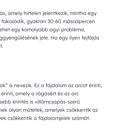
ás, amely hirtelen jelentkezik, mintha egy
an fokozódik, gyakran 30-60 másodpercen
l lehet egy komolyabb agyi probléma,
gyengülésének jele. Ha egy ilyen fejfájás
t.
” is nevezik. Ez a fájdalom az arcot érinti,
érinti, amely a rágásért és az arc
sebb érintés is villámcsapás-szerű
nek olyan műtétek, amelyek csökkentik az
ek csökkentik a fájdalomjelek számát.