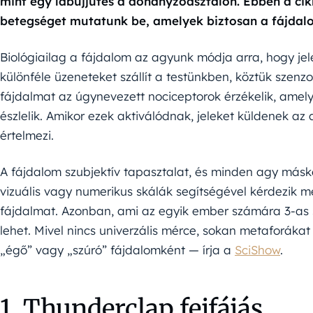
mint egy lábujjütés a dohányzóasztalon. Ebben a cik
betegséget mutatunk be, amelyek biztosan a fájdal
Biológiailag a fájdalom az agyunk módja arra, hogy jel
különféle üzeneteket szállít a testünkben, köztük szenzo
fájdalmat az úgynevezett nociceptorok érzékelik, amel
észlelik. Amikor ezek aktiválódnak, jeleket küldenek a
értelmezi.
A fájdalom szubjektív tapasztalat, és minden agy másk
vizuális vagy numerikus skálák segítségével kérdezik m
fájdalmat. Azonban, ami az egyik ember számára 3-as 
lehet. Mivel nincs univerzális mérce, sokan metaforákat
„égő” vagy „szúró” fájdalomként — írja a
SciShow
.
1. Thunderclap fejfájás