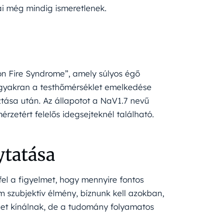
ai még mindig ismeretlenek.
on Fire Syndrome”, amely súlyos égő
gyakran a testhőmérséklet emelkedése
ztása után. Az állapotot a NaV1.7 nevű
rzetért felelős idegsejteknél található.
ytatása
el a figyelmet, hogy mennyire fontos
 szubjektív élmény, bíznunk kell azokban,
éget kínálnak, de a tudomány folyamatos