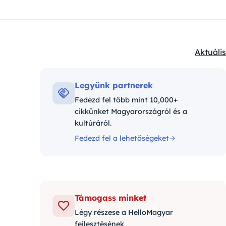
Aktuális
Kategór
Legyünk partnerek
Fedezd fel több mint 10,000+
cikkünket Magyarországról és a
kultúráról.
Fedezd fel a lehetőségeket
Támogass minket
Légy részese a HelloMagyar
fejlesztésének