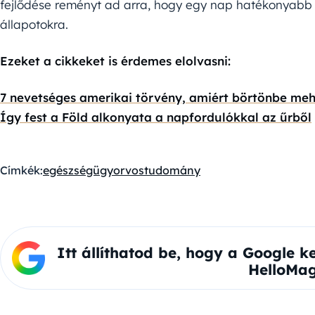
fejlődése reményt ad arra, hogy egy nap hatékonyabb k
állapotokra.
Ezeket a cikkeket is érdemes elolvasni:
7 nevetséges amerikai törvény, amiért börtönbe meh
Így fest a Föld alkonyata a napfordulókkal az űrből
Címkék:
egészségügy
orvostudomány
Itt állíthatod be, hogy a Google k
HelloMag