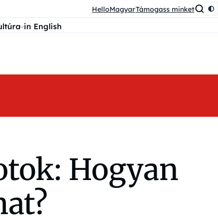
HelloMagyar
Támogass minket
ultúra
in English
potok: Hogyan
mat?