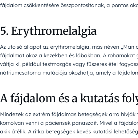
fájdalom csökkentésére összpontosítanak, a pontos ok
5. Erythromelalgia
Az utolsó állapot az erythromelalgia, más néven „Man 
fájdalmat okoz a kezekben és lábakban. A rohamokat 
váltja ki, például testmozgás vagy fűszeres étel fogyas
nátriumcsatorna mutációja okozhatja, amely a fájdalomé
A fájdalom és a kutatás fol
Mindezek az extrém fájdalmas betegségek arra hívják f
komolyan venni a páciensek panaszait. Mivel a fájdalom
akik átélik. A ritka betegségek kevés kutatási lehetős