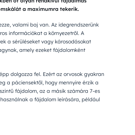
kben öt olyan rendkívül fájdalmas
omskálát a maximumra tekerik.
ezze, valami baj van. Az idegrendszerünk
ros információkat a környezetről. A
yek a sérüléseket vagy károsodásokat
z agynak, amely ezeket fájdalomként
épp dolgozza fel. Ezért az orvosok gyakran
eg a páciensektől, hogy mennyire érzik a
szintű fájdalom, az a másik számára 7-es
 használnak a fájdalom leírására, például