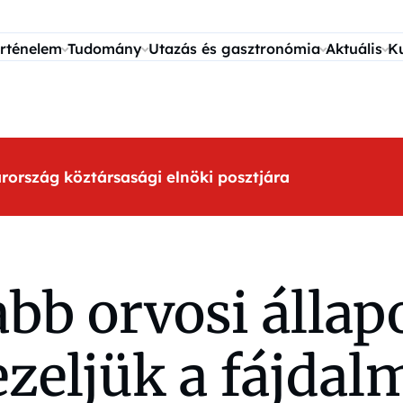
rténelem
Tudomány
Utazás és gasztronómia
Aktuális
K
arország köztársasági elnöki posztjára
abb orvosi álla
ezeljük a fájdal