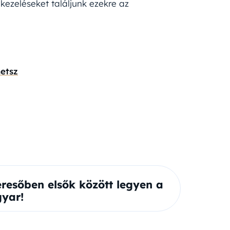
ezeléseket találjunk ezekre az
etsz
eresőben elsők között legyen a
yar!