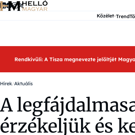
Ugrás a tartalomra
Közélet
Trend
Tö
Rendkívüli: A Tisza megnevezte jelöltjét Magy
Hírek
Aktuális
A legfájdalmas
érzékeljük és k