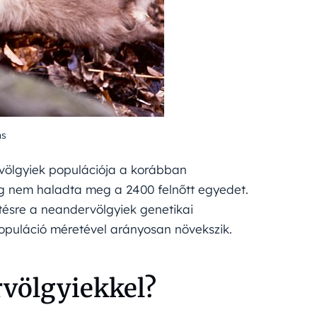
ns
völgyiek populációja a korábban
űleg nem haladta meg a 2400 felnőtt egyedet.
tésre a neandervölgyiek genetikai
populáció méretével arányosan növekszik.
rvölgyiekkel?