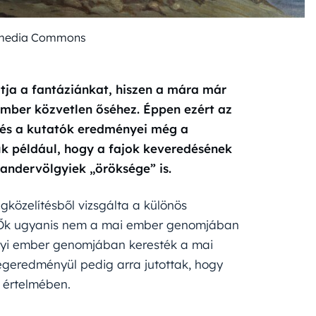
imedia Commons
tja a fantáziánkat, hiszen a mára már
 ember közvetlen őséhez. Éppen ezért az
 és a kutatók eredményei még a
uk például, hogy a fajok keveredésének
andervölgyiek „öröksége” is.
özelítésből vizsgálta a különös
. Ők ugyanis nem a mai ember genomjában
gyi ember genomjában keresték a mai
égeredményül pedig arra jutottak, hogy
s értelmében.