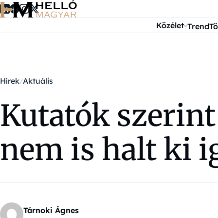
Ugrás a tartalomra
Közélet
Trend
Tö
Hírek
Aktuális
Kutatók szerin
nem is halt ki 
Tárnoki Ágnes