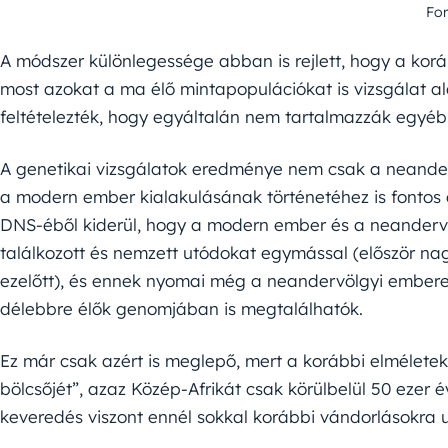
For
A módszer különlegessége abban is rejlett, hogy a korá
most azokat a ma élő mintapopulációkat is vizsgálat al
feltételezték, hogy egyáltalán nem tartalmazzák egyé
A genetikai vizsgálatok eredménye nem csak a neande
a modern ember kialakulásának történetéhez is fontos 
DNS-éből kiderül, hogy a modern ember és a neandervöl
találkozott és nemzett utódokat egymással (először nag
ezelőtt), és ennek nyomai még a neandervölgyi emberek 
délebbre élők genomjában is megtalálhatók.
Ez már csak azért is meglepő, mert a korábbi elmélete
bölcsőjét”, azaz Közép-Afrikát csak körülbelül 50 ezer év
keveredés viszont ennél sokkal korábbi vándorlásokra u