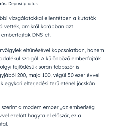
rás: Depositphotos
bbi vizsgálatokkal ellentétben a kutatók
á vették, amikről korábban azt
b emberfajták DNS-ét.
rvölgyiek eltűnésével kapcsolatban, hanem
adalékul szolgál. A különböző emberfajták
gyi fejlődésük során többször is
yjából 200, majd 100, végül 50 ezer évvel
egykori elterjedési területénél jócskán
k szerint a modern ember „az emberiség
vel ezelőtt hagyta el először, ez a
tal.