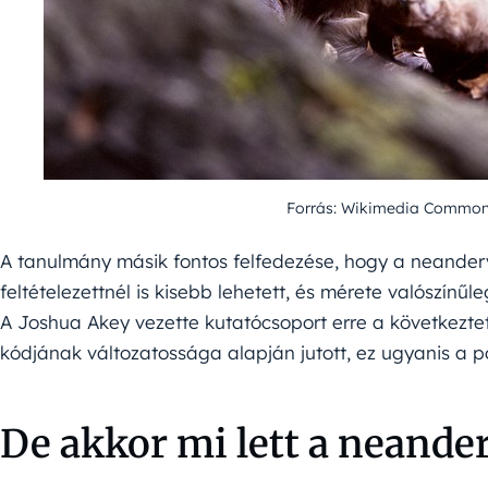
Forrás: Wikimedia Commo
A tanulmány másik fontos felfedezése, hogy a neander
feltételezettnél is kisebb lehetett, és mérete valószín
A Joshua Akey vezette kutatócsoport erre a következte
kódjának változatossága alapján jutott, ez ugyanis a 
De akkor mi lett a neande