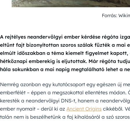
Forrás: Wik
A rejtélyes neandervölgyi ember kérdése régóta izga
eltűnt fajt bizonyítottan szoros szálak fűzték a mai
elmúlt időszakban a téma kiemelt figyelmet kapott,
hétköznapi emberekig is eljutottak. Már régóta tudj
hála sokunkban a mai napig megtalálható lehet a ne
Nemrég azonban egy kutatócsoport egy egészen új megk
emberfélét – éppen a megszokottal ellentétes módon
keresték a neandervölgyi DNS-t, hanem a neandervöl
ember nyomait – derül ki az
Ancient Origins
cikkéből. V
talán nem is beszélhetünk a faj kihalásáról a szó szoro