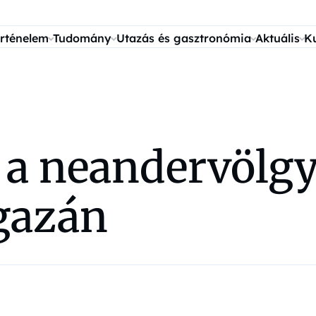
rténelem
Tudomány
Utazás és gasztronómia
Aktuális
K
t a neandervölg
igazán