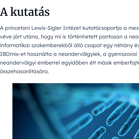
A kutatás
A princetoni Lewis-Sigler Intézet kutatócsoportja a mes
véve járt utána, hogy mi is történhetett pontosan a ne
informatikai szakemberekből álló csapat egy néhány évvel
IBDmix-et használta a neandervölgyiek, a gyeniszovai 
neandervölgyi emberrel egyidőben élt másik emberfajta
összehasonlítására.