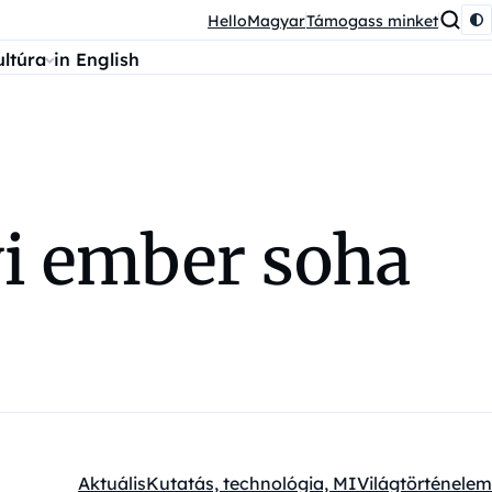
HelloMagyar
Támogass minket
ultúra
in English
yi ember soha
Aktuális
Kutatás, technológia, MI
Világtörténelem