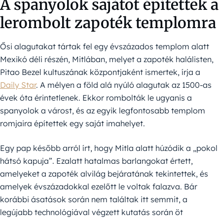
A spanyolok sajátot építettek a
lerombolt zapoték templomra
Ősi alagutakat tártak fel egy évszázados templom alatt
Mexikó déli részén, Mitlában, melyet a zapoték halálisten,
Pitao Bezel kultuszának központjaként ismertek, írja a
Daily Star
. A mélyen a föld alá nyúló alagutak az 1500-as
évek óta érintetlenek. Ekkor rombolták le ugyanis a
spanyolok a várost, és az egyik legfontosabb templom
romjaira építettek egy saját imahelyet.
Egy pap később arról írt, hogy Mitla alatt húzódik a „pokol
hátsó kapuja”. Ezalatt hatalmas barlangokat értett,
amelyeket a zapoték alvilág bejáratának tekintettek, és
amelyek évszázadokkal ezelőtt le voltak falazva. Bár
korábbi ásatások során nem találtak itt semmit, a
legújabb technológiával végzett kutatás során öt