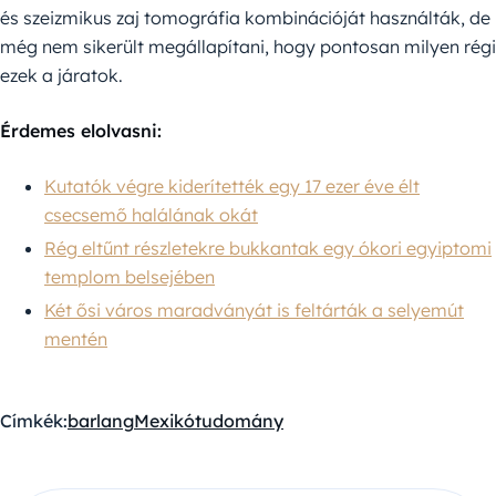
és szeizmikus zaj tomográfia kombinációját használták, de
még nem sikerült megállapítani, hogy pontosan milyen régi
ezek a járatok.
Érdemes elolvasni:
Kutatók végre kiderítették egy 17 ezer éve élt
csecsemő halálának okát
Rég eltűnt részletekre bukkantak egy ókori egyiptomi
templom belsejében
Két ősi város maradványát is feltárták a selyemút
mentén
Címkék:
barlang
Mexikó
tudomány