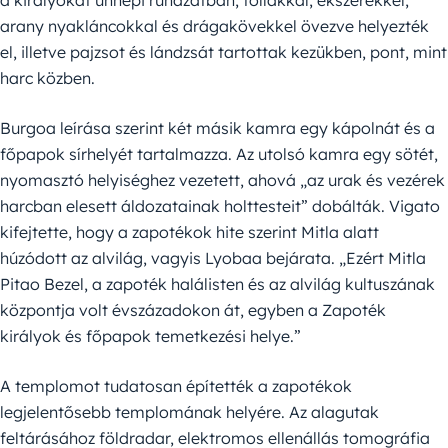
arany nyakláncokkal és drágakövekkel övezve helyezték
el, illetve pajzsot és lándzsát tartottak kezükben, pont, mint
harc közben.
Burgoa leírása szerint két másik kamra egy kápolnát és a
főpapok sírhelyét tartalmazza. Az utolsó kamra egy sötét,
nyomasztó helyiséghez vezetett, ahová „az urak és vezérek
harcban elesett áldozatainak holttesteit” dobálták. Vigato
kifejtette, hogy a zapotékok hite szerint Mitla alatt
húzódott az alvilág, vagyis Lyobaa bejárata. „Ezért Mitla
Pitao Bezel, a zapoték halálisten és az alvilág kultuszának
központja volt évszázadokon át, egyben a Zapoték
királyok és főpapok temetkezési helye.”
A templomot tudatosan építették a zapotékok
legjelentősebb templomának helyére. Az alagutak
feltárásához földradar, elektromos ellenállás tomográfia