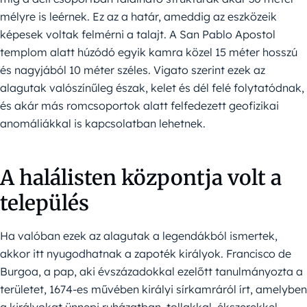
mélyre is leérnek. Ez az a határ, ameddig az eszközeik
képesek voltak felmérni a talajt. A San Pablo Apostol
templom alatt húzódó egyik kamra közel 15 méter hosszú
és nagyjából 10 méter széles. Vigato szerint ezek az
alagutak valószínűleg észak, kelet és dél felé folytatódnak,
és akár más romcsoportok alatt felfedezett geofizikai
anomáliákkal is kapcsolatban lehetnek.
A halálisten központja volt a
település
Ha valóban ezek az alagutak a legendákból ismertek,
akkor itt nyugodhatnak a zapoték királyok. Francisco de
Burgoa, a pap, aki évszázadokkal ezelőtt tanulmányozta a
területet, 1674-es művében királyi sírkamráról írt, amelyben
a királyokat ünnepi ruházatban, tollakkal, ékszerekkel,