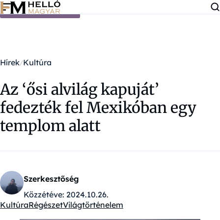
Ugrás a tartalomra
Hírek
Kultúra
Az ‘ősi alvilág kapuját’
fedezték fel Mexikóban egy
templom alatt
Szerkesztőség
Közzétéve:
2024.10.26.
Kultúra
Régészet
Világtörténelem
Kategóriák: