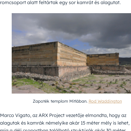
romcsoport alatt feltártak egy sor kamrát és alagutat.
Zapoték templom Mitlában.
Rod Waddington
Marco Vigato, az ARX Project vezetője elmondta, hogy az
alagutak és kamrák némelyike akár 15 méter mély is lehet,
míg a déli csoportban található struktúrák akár 30 méter