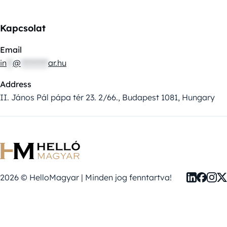
Kapcsolat
Email
in
**
@
*********
ar.hu
Address
II. János Pál pápa tér 23. 2/66., Budapest 1081, Hungary
2026 © HelloMagyar | Minden jog fenntartva!