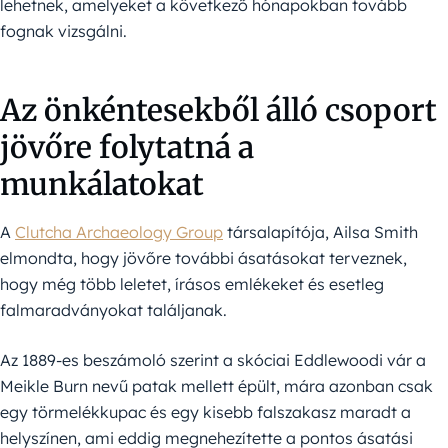
lehetnek, amelyeket a következő hónapokban tovább
fognak vizsgálni.
Az önkéntesekből álló csoport
jövőre folytatná a
munkálatokat
A
Clutcha Archaeology Group
társalapítója, Ailsa Smith
elmondta, hogy jövőre további ásatásokat terveznek,
hogy még több leletet, írásos emlékeket és esetleg
falmaradványokat találjanak.
Az 1889-es beszámoló szerint a skóciai Eddlewoodi vár a
Meikle Burn nevű patak mellett épült, mára azonban csak
egy törmelékkupac és egy kisebb falszakasz maradt a
helyszínen, ami eddig megnehezítette a pontos ásatási