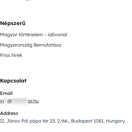
Népszerű
Magyar történelem – idővonal
Magyarország Bemutatása
Friss hírek
Kapcsolat
Email
in
**
@
*********
ar.hu
Address
II. János Pál pápa tér 23. 2/66., Budapest 1081, Hungary