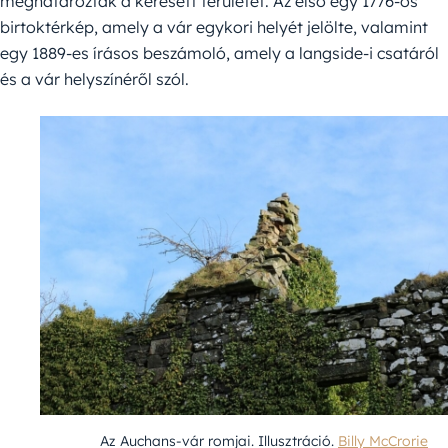
meghatározták a keresett területet. Az első egy 1776-os
birtoktérkép, amely a vár egykori helyét jelölte, valamint
egy 1889-es írásos beszámoló, amely a langside-i csatáról
és a vár helyszínéről szól.
Az Auchans-vár romjai. Illusztráció.
Billy McCrorie