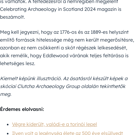
is várhatók. A felfedezésről a nemrégiben megjelent
Celebrating Archaeology in Scotland 2024 magazin is
beszámolt.
Meg kell jegyezni, hogy az 1776-os és az 1889-es helyszínt
említő források hitelessége még nem került megerősítésre,
azonban ez nem csökkenti a skót régészek lelkesedését,
akik remélik, hogy Eddlewood várának teljes feltárása is
lehetséges lesz.
Kiemelt képünk illusztráció. Az ásatásról készült képek a
skóciai Clutcha Archaeology Group oldalán tekinthetők
meg.
Érdemes elolvasni:
Végre kiderült, valódi-e a torinói lepel
Ilyen volt a legénység élete az 500 éve elsüllyedt