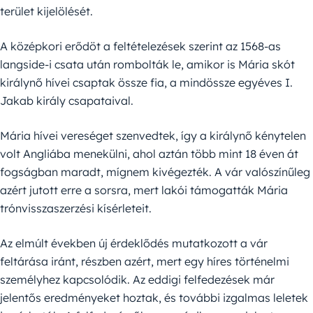
terület kijelölését.
A középkori erődöt a feltételezések szerint az 1568-as
langside-i csata után rombolták le, amikor is Mária skót
királynő hívei csaptak össze fia, a mindössze egyéves I.
Jakab király csapataival.
Mária hívei vereséget szenvedtek, így a királynő kénytelen
volt Angliába menekülni, ahol aztán több mint 18 éven át
fogságban maradt, mígnem kivégezték. A vár valószínűleg
azért jutott erre a sorsra, mert lakói támogatták Mária
trónvisszaszerzési kísérleteit.
Az elmúlt években új érdeklődés mutatkozott a vár
feltárása iránt, részben azért, mert egy híres történelmi
személyhez kapcsolódik. Az eddigi felfedezések már
jelentős eredményeket hoztak, és további izgalmas leletek