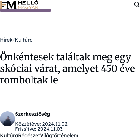
Ugrás a tartalomra
Hírek
Kultúra
Önkéntesek találtak meg egy
skóciai várat, amelyet 450 éve
romboltak le
Szerkesztőség
Közzétéve:
2024.11.02.
Frissítve:
2024.11.03.
Kultúra
Régészet
Világtörténelem
Kategóriák: