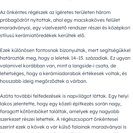
Az önkéntes régészek az ígéretes területen három
próbagödröt nyitottak, ahol egy macskaköves felület
maradványai, egy vízelvezető rendszer részei és középkori
stílusú kerámiatöredékek kerültek elő.
Ezek különösen fontosnak bizonyultak, mert segítségükkel
határozták meg, hogy a leletek 14–15. századiak. Ez ugyan
valamivel korábban van, mint a langside-i csata, de
lehetséges, hogy a kerámiadarabok értékesek voltak, és
hosszabb ideig megőrződtek a várban.
Azóta további felfedezések is napvilágot láttak. Egy helyi
lakos jelentette, hogy egy közeli építkezés során nagy,
faragott kőtömböket találtak, amelyek egy nagyobb
szerkezet részei lehettek. A régészcsoport önkéntesei
szerint ezek a kövek a vár külső falainak maradványai is