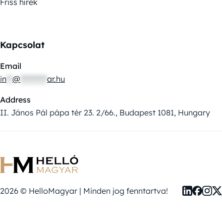
Friss hírek
Kapcsolat
Email
in
**
@
*********
ar.hu
Address
II. János Pál pápa tér 23. 2/66., Budapest 1081, Hungary
2026 © HelloMagyar | Minden jog fenntartva!