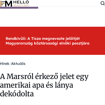
Ugrás a tartalomra
Rendkívüli: A Tisza megnevezte jelöltjét
Magyarország köztársasági elnöki posztjára
Hírek
Aktuális
A Marsról érkező jelet egy
amerikai apa és lánya
dekódolta