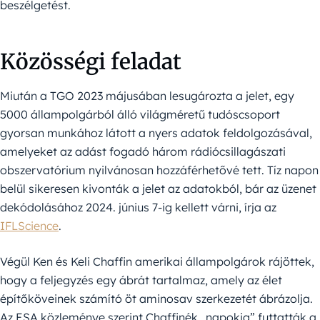
beszélgetést.
Közösségi feladat
Miután a TGO 2023 májusában lesugározta a jelet, egy
5000 állampolgárból álló világméretű tudóscsoport
gyorsan munkához látott a nyers adatok feldolgozásával,
amelyeket az adást fogadó három rádiócsillagászati
obszervatórium nyilvánosan hozzáférhetővé tett. Tíz napon
belül sikeresen kivonták a jelet az adatokból, bár az üzenet
dekódolásához 2024. június 7-ig kellett várni, írja az
IFLScience
.
Végül Ken és Keli Chaffin amerikai állampolgárok rájöttek,
hogy a feljegyzés egy ábrát tartalmaz, amely az élet
építőköveinek számító öt aminosav szerkezetét ábrázolja.
Az ESA közleménye szerint Chaffinék „napokig” futtatták a