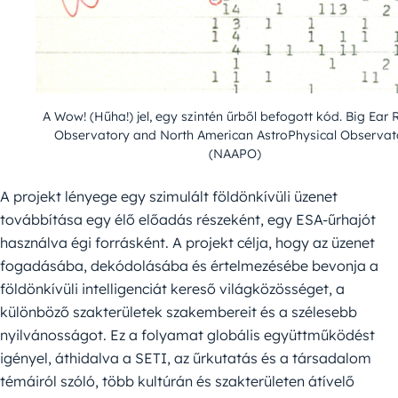
A Wow! (Hűha!) jel, egy szintén űrből befogott kód. Big Ear 
Observatory and North American AstroPhysical Observat
(NAAPO)
A projekt lényege egy szimulált földönkívüli üzenet
továbbítása egy élő előadás részeként, egy ESA-űrhajót
használva égi forrásként. A projekt célja, hogy az üzenet
fogadásába, dekódolásába és értelmezésébe bevonja a
földönkívüli intelligenciát kereső világközösséget, a
különböző szakterületek szakembereit és a szélesebb
nyilvánosságot. Ez a folyamat globális együttműködést
igényel, áthidalva a SETI, az űrkutatás és a társadalom
témáiról szóló, több kultúrán és szakterületen átívelő