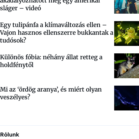
akadályozhatott meg egy amerikai
sláger – videó
Egy tulipánfa a klímaváltozás ellen –
Vajon hasznos ellenszerre bukkantak a
tudósok?
Különös fóbia: néhány állat retteg a
holdfénytől
Mi az ‘ördög aranya’, és miért olyan
veszélyes?
Rólunk