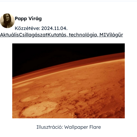
Papp Virág
Közzétéve:
2024.11.04.
Aktuális
Csillagászat
Kutatás, technológia, MI
Világűr
Kategóriák:
Illusztráció: Wallpaper Flare