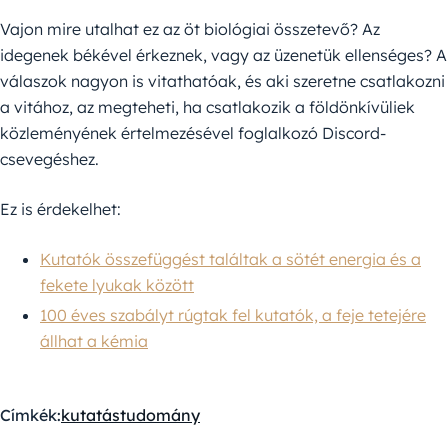
Vajon mire utalhat ez az öt biológiai összetevő? Az
idegenek békével érkeznek, vagy az üzenetük ellenséges? A
válaszok nagyon is vitathatóak, és aki szeretne csatlakozni
a vitához, az megteheti, ha csatlakozik a földönkívüliek
közleményének értelmezésével foglalkozó Discord-
csevegéshez.
Ez is érdekelhet:
Kutatók összefüggést találtak a sötét energia és a
fekete lyukak között
100 éves szabályt rúgtak fel kutatók, a feje tetejére
állhat a kémia
Címkék:
kutatás
tudomány