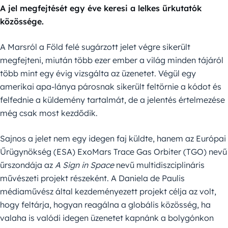
A jel megfejtését egy éve keresi a lelkes űrkutatók
közössége.
A Marsról a Föld felé sugárzott jelet végre sikerült
megfejteni, miután több ezer ember a világ minden tájáról
több mint egy évig vizsgálta az üzenetet. Végül egy
amerikai apa-lánya párosnak sikerült feltörnie a kódot és
felfednie a küldemény tartalmát, de a jelentés értelmezése
még csak most kezdődik.
Sajnos a jelet nem egy idegen faj küldte, hanem az Európai
Űrügynökség (ESA) ExoMars Trace Gas Orbiter (TGO) nevű
űrszondája az
A Sign in Space
nevű multidiszciplináris
művészeti projekt részeként. A Daniela de Paulis
médiaművész által kezdeményezett projekt célja az volt,
hogy feltárja, hogyan reagálna a globális közösség, ha
valaha is valódi idegen üzenetet kapnánk a bolygónkon