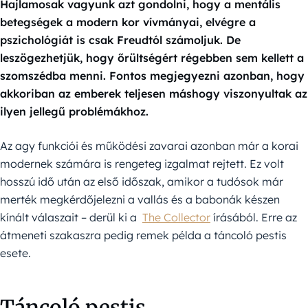
Hajlamosak vagyunk azt gondolni, hogy a mentális
betegségek a modern kor vívmányai, elvégre a
pszichológiát is csak Freudtól számoljuk. De
leszögezhetjük, hogy őrültségért régebben sem kellett a
szomszédba menni. Fontos megjegyezni azonban, hogy
akkoriban az emberek teljesen máshogy viszonyultak az
ilyen jellegű problémákhoz.
Az agy funkciói és működési zavarai azonban már a korai
modernek számára is rengeteg izgalmat rejtett. Ez volt
hosszú idő után az első időszak, amikor a tudósok már
merték megkérdőjelezni a vallás és a babonák készen
kínált válaszait – derül ki a
The Collector
írásából. Erre az
átmeneti szakaszra pedig remek példa a táncoló pestis
esete.
Táncoló pestis