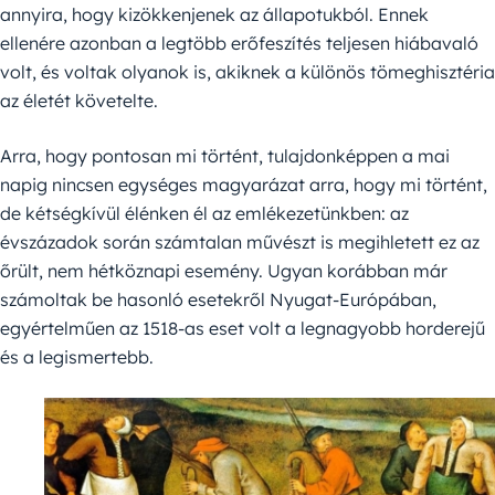
annyira, hogy kizökkenjenek az állapotukból. Ennek
ellenére azonban a legtöbb erőfeszítés teljesen hiábavaló
volt, és voltak olyanok is, akiknek a különös tömeghisztéria
az életét követelte.
Arra, hogy pontosan mi történt, tulajdonképpen a mai
napig nincsen egységes magyarázat arra, hogy mi történt,
de kétségkívül élénken él az emlékezetünkben: az
évszázadok során számtalan művészt is megihletett ez az
őrült, nem hétköznapi esemény. Ugyan korábban már
számoltak be hasonló esetekről Nyugat-Európában,
egyértelműen az 1518-as eset volt a legnagyobb horderejű
és a legismertebb.