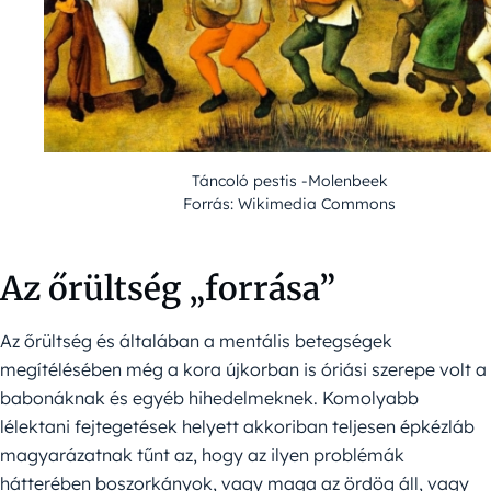
Táncoló pestis -Molenbeek
Forrás: Wikimedia Commons
Az őrültség „forrása”
Az őrültség és általában a mentális betegségek
megítélésében még a kora újkorban is óriási szerepe volt a
babonáknak és egyéb hihedelmeknek. Komolyabb
lélektani fejtegetések helyett akkoriban teljesen épkézláb
magyarázatnak tűnt az, hogy az ilyen problémák
hátterében boszorkányok, vagy maga az ördög áll, vagy