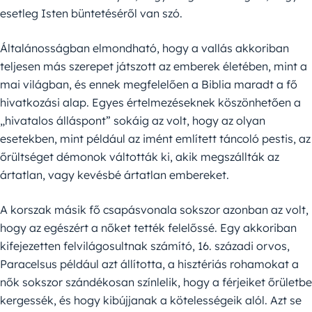
esetleg Isten büntetéséről van szó.
Általánosságban elmondható, hogy a vallás akkoriban
teljesen más szerepet játszott az emberek életében, mint a
mai világban, és ennek megfelelően a Biblia maradt a fő
hivatkozási alap. Egyes értelmezéseknek köszönhetően a
„hivatalos álláspont” sokáig az volt, hogy az olyan
esetekben, mint például az imént említett táncoló pestis, az
őrültséget démonok váltották ki, akik megszállták az
ártatlan, vagy kevésbé ártatlan embereket.
A korszak másik fő csapásvonala sokszor azonban az volt,
hogy az egészért a nőket tették felelőssé. Egy akkoriban
kifejezetten felvilágosultnak számító, 16. századi orvos,
Paracelsus például azt állította, a hisztériás rohamokat a
nők sokszor szándékosan színlelik, hogy a férjeiket őrületbe
kergessék, és hogy kibújjanak a kötelességeik alól. Azt se