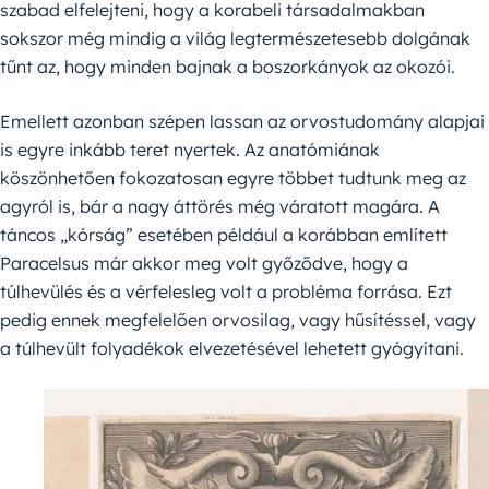
szabad elfelejteni, hogy a korabeli társadalmakban
sokszor még mindig a világ legtermészetesebb dolgának
tűnt az, hogy minden bajnak a boszorkányok az okozói.
Emellett azonban szépen lassan az orvostudomány alapjai
is egyre inkább teret nyertek. Az anatómiának
köszönhetően fokozatosan egyre többet tudtunk meg az
agyról is, bár a nagy áttörés még váratott magára. A
táncos „kórság” esetében például a korábban említett
Paracelsus már akkor meg volt győződve, hogy a
túlhevülés és a vérfelesleg volt a probléma forrása. Ezt
pedig ennek megfelelően orvosilag, vagy hűsítéssel, vagy
a túlhevült folyadékok elvezetésével lehetett gyógyítani.