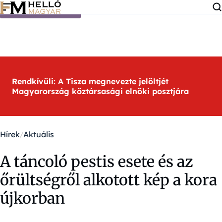
Ugrás a tartalomra
Rendkívüli: A Tisza megnevezte jelöltjét
Magyarország köztársasági elnöki posztjára
Hírek
Aktuális
A táncoló pestis esete és az
őrültségről alkotott kép a kora
újkorban