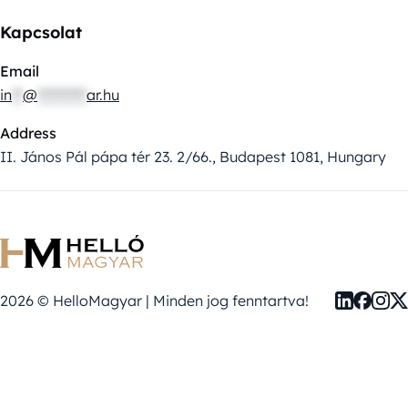
Kapcsolat
Email
in
**
@
*********
ar.hu
Address
II. János Pál pápa tér 23. 2/66., Budapest 1081, Hungary
2026 © HelloMagyar | Minden jog fenntartva!