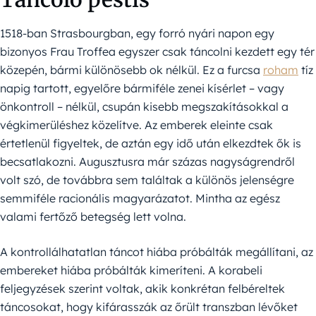
1518-ban Strasbourgban, egy forró nyári napon egy
bizonyos Frau Troffea egyszer csak táncolni kezdett egy tér
közepén, bármi különösebb ok nélkül. Ez a furcsa
roham
tíz
napig tartott, egyelőre bármiféle zenei kísérlet – vagy
önkontroll – nélkül, csupán kisebb megszakításokkal a
végkimerüléshez közelítve. Az emberek eleinte csak
értetlenül figyeltek, de aztán egy idő után elkezdtek ők is
becsatlakozni. Augusztusra már százas nagyságrendről
volt szó, de továbbra sem találtak a különös jelenségre
semmiféle racionális magyarázatot. Mintha az egész
valami fertőző betegség lett volna.
A kontrollálhatatlan táncot hiába próbálták megállítani, az
embereket hiába próbálták kimeríteni. A korabeli
feljegyzések szerint voltak, akik konkrétan felbéreltek
táncosokat, hogy kifárasszák az őrült transzban lévőket