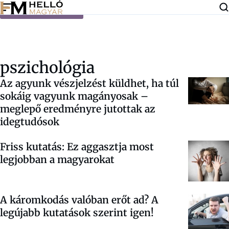
Ugrás a tartalomra
pszichológia
Az agyunk vészjelzést küldhet, ha túl
sokáig vagyunk magányosak –
meglepő eredményre jutottak az
idegtudósok
Friss kutatás: Ez aggasztja most
legjobban a magyarokat
A káromkodás valóban erőt ad? A
legújabb kutatások szerint igen!