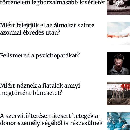
történelem legborzalmasabb kísérletét
Miért felejtjük el az álmokat szinte
azonnal ébredés után?
Felismered a pszichopatákat?
Miért néznek a fiatalok annyi
megtörtént bűnesetet?
A szervátültetésen átesett betegek a
donor személyiségéből is részesülnek