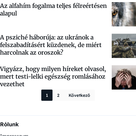
Az alfahím fogalma teljes félreértésen
alapul
A psziché háborúja: az ukránok a
felszabadításért küzdenek, de miért
harcolnak az oroszok?
Vigyázz, hogy milyen híreket olvasol,
mert testi-lelki egészség romlásához
vezethet
Bejegyzések la
1
2
Következő
Rólunk