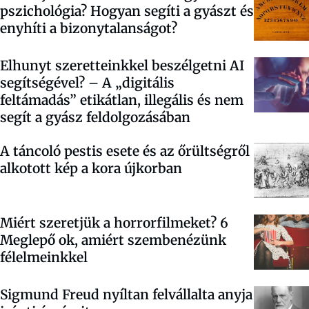
pszichológia? Hogyan segíti a gyászt és
enyhíti a bizonytalanságot?
Elhunyt szeretteinkkel beszélgetni AI
segítségével? – A „digitális
feltámadás” etikátlan, illegális és nem
segít a gyász feldolgozásában
A táncoló pestis esete és az őrültségről
alkotott kép a kora újkorban
Miért szeretjük a horrorfilmeket? 6
Meglepő ok, amiért szembenézünk
félelmeinkkel
Sigmund Freud nyíltan felvállalta anyja