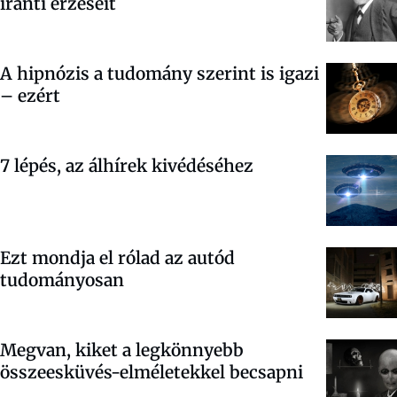
iránti érzéseit
A hipnózis a tudomány szerint is igazi
– ezért
7 lépés, az álhírek kivédéséhez
Ezt mondja el rólad az autód
tudományosan
Megvan, kiket a legkönnyebb
összeesküvés-elméletekkel becsapni