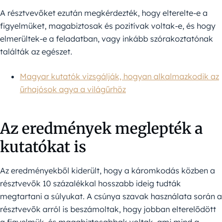
A résztvevőket ezután megkérdezték, hogy elterelte-e a
figyelmüket, magabiztosak és pozitívak voltak-e, és hogy
elmerültek-e a feladatban, vagy inkább szórakoztatónak
találták az egészet.
Magyar kutatók vizsgálják, hogyan alkalmazkodik az
űrhajósok agya a világűrhöz
Az eredmények meglepték a
kutatókat is
Az eredményekből kiderült, hogy a káromkodás közben a
résztvevők 10 százalékkal hosszabb ideig tudták
megtartani a súlyukat. A csúnya szavak használata során a
résztvevők arról is beszámoltak, hogy jobban elterelődött
a figyelmük, és magabiztosabbak voltak, ami mind a