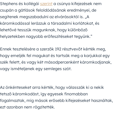
Stephens és kollégái
szerint
a csúnya kifejezések nem
csupán a gátlások feloldódásának eredményei, de
segítenek megszabadulni az elvárásoktól is. „A
káromkodással lerázzuk a társadalmi korlátokat, és
lehetővé tesszük magunknak, hogy különböző
helyzetekben nagyobb erőfeszítéseket tegyünk.”
Ennek tesztelésére a szerzők 192 résztvevőt kérték meg,
hogy emeljék fel magukat és tartsák meg a karjukkal egy
szék felett, és vagy két másodpercenként káromkodjanak,
vagy ismételjenek egy semleges szót.
Az önkénteseket arra kérték, hogy válasszák ki a nekik
tetsző káromkodást, így egyesek finomabban
fogalmaztak, míg mások erősebb kifejezéseket használtak,
ezt azonban nem rögzítették.