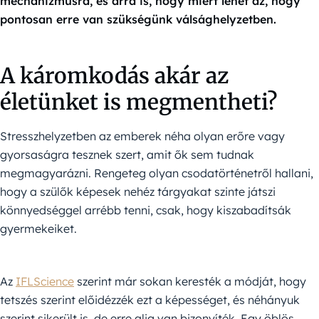
mechanizmusra, és arra is, hogy miért lehet az, hogy
pontosan erre van szükségünk válsághelyzetben.
A káromkodás akár az
életünket is megmentheti?
Stresszhelyzetben az emberek néha olyan erőre vagy
gyorsaságra tesznek szert, amit ők sem tudnak
megmagyarázni. Rengeteg olyan csodatörténetről hallani,
hogy a szülők képesek nehéz tárgyakat szinte játszi
könnyedséggel arrébb tenni, csak, hogy kiszabadítsák
gyermekeiket.
Az
IFLScience
szerint már sokan keresték a módját, hogy
tetszés szerint előidézzék ezt a képességet, és néhányuk
szerint sikerült is, de erre alig van bizonyíték. Egy öblös