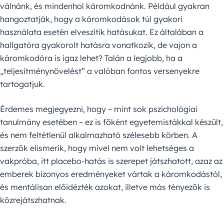
válnánk, és mindenhol káromkodnánk. Például gyakran
hangoztatják, hogy a káromkodások túl gyakori
használata esetén elveszítik hatásukat. Ez általában a
hallgatóra gyakorolt hatásra vonatkozik, de vajon a
káromkodóra is igaz lehet? Talán a legjobb, ha a
„teljesítménynövelést” a valóban fontos versenyekre
tartogatjuk.
Érdemes megjegyezni, hogy – mint sok pszichológiai
tanulmány esetében – ez is főként egyetemistákkal készült,
és nem feltétlenül alkalmazható szélesebb körben. A
szerzők elismerik, hogy mivel nem volt lehetséges a
vakpróba, itt placebo-hatás is szerepet játszhatott, azaz az
emberek bizonyos eredményeket vártak a káromkodástól,
és mentálisan előidézték azokat, illetve más tényezők is
közrejátszhatnak.