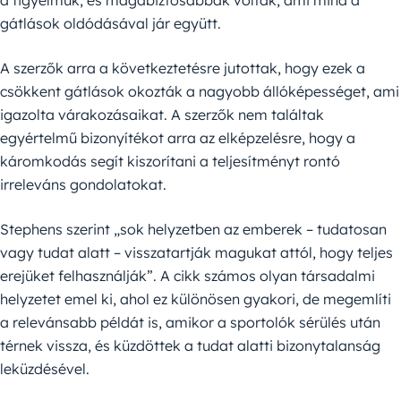
gátlások oldódásával jár együtt.
A szerzők arra a következtetésre jutottak, hogy ezek a
csökkent gátlások okozták a nagyobb állóképességet, ami
igazolta várakozásaikat. A szerzők nem találtak
egyértelmű bizonyítékot arra az elképzelésre, hogy a
káromkodás segít kiszorítani a teljesítményt rontó
irreleváns gondolatokat.
Stephens szerint „sok helyzetben az emberek – tudatosan
vagy tudat alatt – visszatartják magukat attól, hogy teljes
erejüket felhasználják”. A cikk számos olyan társadalmi
helyzetet emel ki, ahol ez különösen gyakori, de megemlíti
a relevánsabb példát is, amikor a sportolók sérülés után
térnek vissza, és küzdöttek a tudat alatti bizonytalanság
leküzdésével.