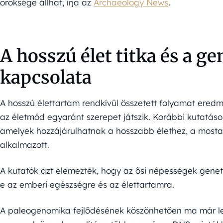
öröksége állhat, írja az
Archaeology News
.
A hosszú élet titka és a g
kapcsolata
A hosszú élettartam rendkívül összetett folyamat ered
az életmód egyaránt szerepet játszik. Korábbi kutatás
amelyek hozzájárulhatnak a hosszabb élethez, a mostan
alkalmazott.
A kutatók azt elemezték, hogy az ősi népességek genet
e az emberi egészségre és az élettartamra.
A paleogenomika fejlődésének köszönhetően ma már l