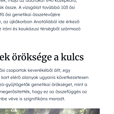
zték, majd az adatokat 690 középkorú,
k össze. A vizsgálat továbbá 103 ősi
fő ősi genetikai összetevőjére
 az újkőkorban Anatóliából ide érkező
 iráni és kaukázusi térségből származó
ek öröksége a kulcs
si csoportok keverékéből állt, egy
s kort elérő alanyok ugyanis következetesen
-gyűjtögetők genetikai örökséget, mint a
s megerősítették, hogy ez az összefüggés az
mbe véve is szignifikáns maradt.