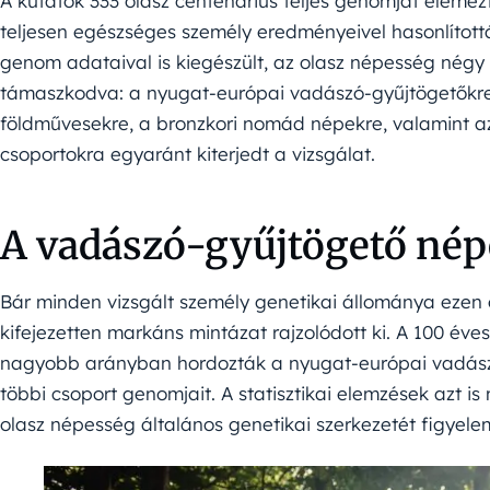
A kutatók 333 olasz centenárius teljes genomját eleme
teljesen egészséges személy eredményeivel hasonlítottá
genom adataival is kiegészült, az olasz népesség négy 
támaszkodva: a nyugat-európai vadászó-gyűjtögetőkre,
földművesekre, a bronzkori nomád népekre, valamint az
csoportokra egyaránt kiterjedt a vizsgálat.
A vadászó-gyűjtögető nép
Bár minden vizsgált személy genetikai állománya ezen ő
kifejezetten markáns mintázat rajzolódott ki. A 100 éve
nagyobb arányban hordozták a nyugat-európai vadászó
többi csoport genomjait. A statisztikai elemzések azt i
olasz népesség általános genetikai szerkezetét figyele