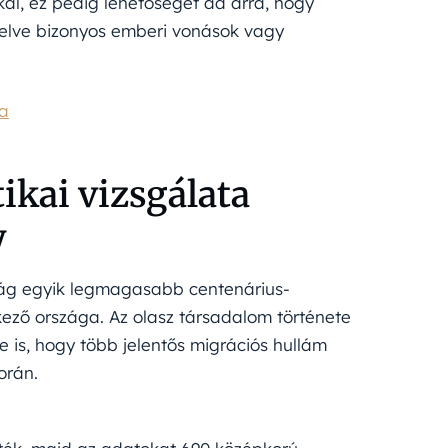
l, ez pedig lehetőséget ad arra, hogy
velve bizonyos emberi vonások vagy
ra
ikai vizsgálata
y
ilág egyik legmagasabb centenárius-
kező országa. Az olasz társadalom története
 is, hogy több jelentős migrációs hullám
orán.