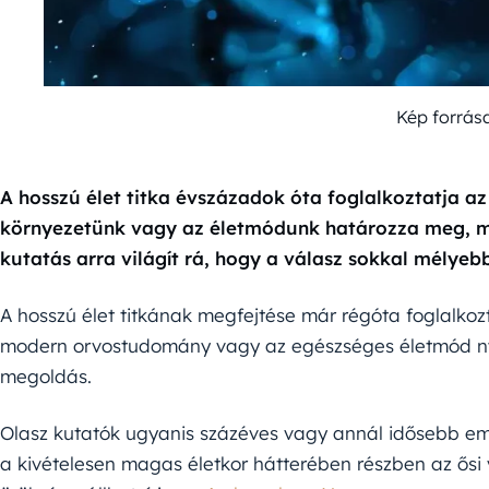
Kép forrás
A hosszú élet titka évszázadok óta foglalkoztatja az
környezetünk vagy az életmódunk határozza meg, m
kutatás arra világít rá, hogy a válasz sokkal mélye
A hosszú élet titkának megfejtése már régóta foglalko
modern orvostudomány vagy az egészséges életmód nyú
megoldás.
Olasz kutatók ugyanis százéves vagy annál idősebb em
a kivételesen magas életkor hátterében részben az ős