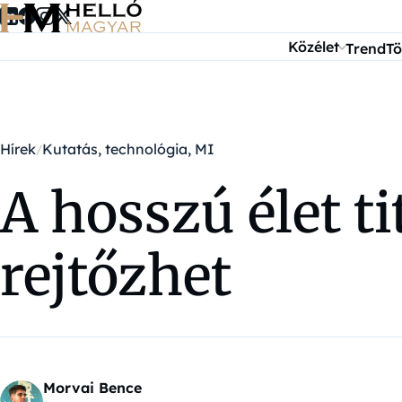
Ugrás a tartalomra
Közélet
Trend
Tö
Hírek
Kutatás, technológia, MI
A hosszú élet t
rejtőzhet
Morvai Bence