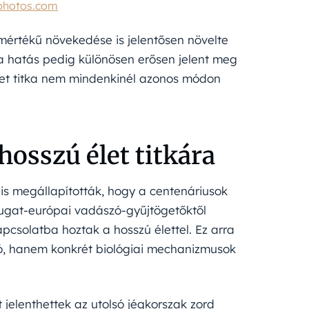
photos.com
mértékű növekedése is jelentősen növelte
 a hatás pedig különösen erősen jelent meg
élet titka nem mindenkinél azonos módon
hosszú élet titkára
is megállapították, hogy a centenáriusok
yugat-európai vadászó-gyűjtögetőktől
csolatba hoztak a hosszú élettel. Ez arra
zó, hanem konkrét biológiai mechanizmusok
t jelenthettek az utolsó jégkorszak zord