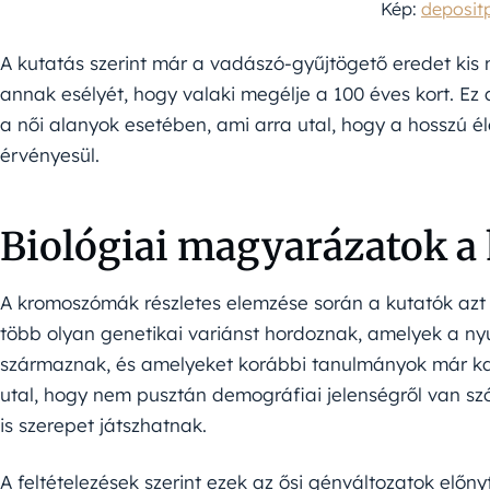
Kép:
deposit
A kutatás szerint már a vadászó-gyűjtögető eredet kis 
annak esélyét, hogy valaki megélje a 100 éves kort. Ez
a női alanyok esetében, ami arra utal, hogy a hosszú 
érvényesül.
Biológiai magyarázatok a 
A kromoszómák részletes elemzése során a kutatók azt 
több olyan genetikai variánst hordoznak, amelyek a n
származnak, és amelyeket korábbi tanulmányok már kap
utal, hogy nem pusztán demográfiai jelenségről van s
is szerepet játszhatnak.
A feltételezések szerint ezek az ősi génváltozatok előny