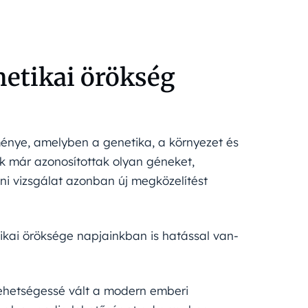
enetikai örökség
ménye, amelyben a genetika, a környezet és
ok már azonosítottak olyan géneket,
i vizsgálat azonban új megközelítést
ikai öröksége napjainkban is hatással van-
ehetségessé vált a modern emberi