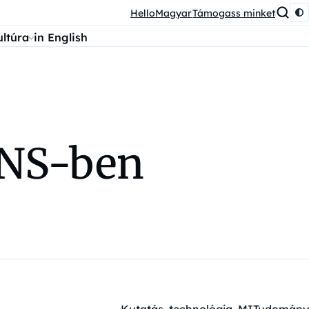
HelloMagyar
Támogass minket
ultúra
in English
DNS-ben