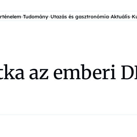
rténelem
Tudomány
Utazás és gasztronómia
Aktuális
K
itka az emberi 