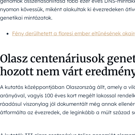
genomok összehasonlítása több ezer éves DNS-mintákka
nyomon kövessük, miként alakultak ki évezredeken átí
genetikai mintázatok.
Fény derülhetett a floresi ember eltűnésének okai
Olasz centenáriusok genet
hozott nem várt eredmén
A kutatás középpontjában Olaszország állt, amely a v
arányával, vagyis 100 éves kort megélt lakossal rendel
ráadásul viszonylag jól dokumentált még annak ellenére
átformálta az évezredek, de leginkább a múlt század s