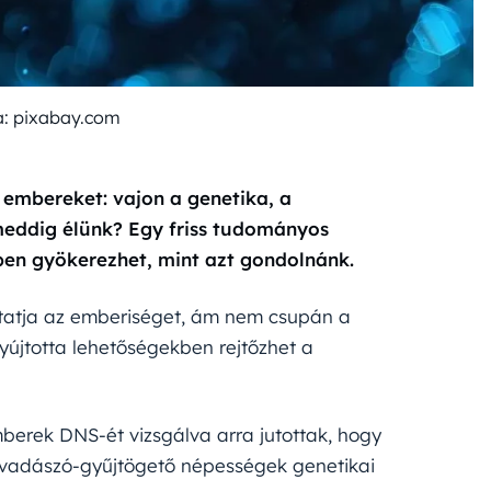
a: pixabay.com
 embereket: vajon a genetika, a
eddig élünk? Egy friss tudományos
bben gyökerezhet, mint azt gondolnánk.
ztatja az emberiséget, ám nem csupán a
jtotta lehetőségekben rejtőzhet a
berek DNS-ét vizsgálva arra jutottak, hogy
i vadászó-gyűjtögető népességek genetikai