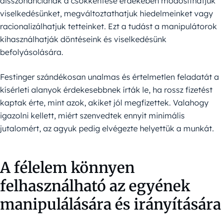
disszonanciának a csökkentése érdekében módosíthatjuk
viselkedésünket, megváltoztathatjuk hiedelmeinket vagy
racionalizálhatjuk tetteinket. Ezt a tudást a manipulátorok
kihasználhatják döntéseink és viselkedésünk
befolyásolására.
Festinger szándékosan unalmas és értelmetlen feladatát a
kísérleti alanyok érdekesebbnek írták le, ha rossz fizetést
kaptak érte, mint azok, akiket jól megfizettek. Valahogy
igazolni kellett, miért szenvedtek ennyit minimális
jutalomért, az agyuk pedig elvégezte helyettük a munkát.
A félelem könnyen
felhasználható az egyének
manipulálására és irányítására