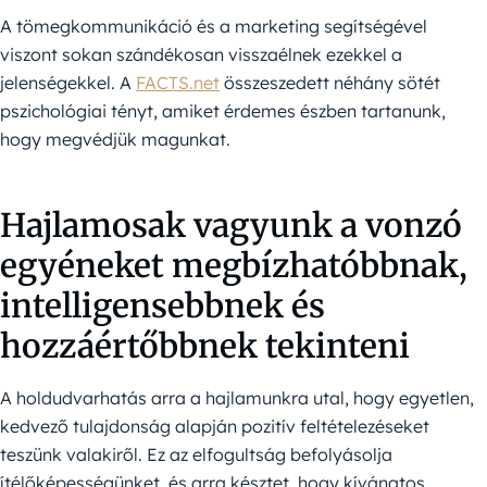
A tömegkommunikáció és a marketing segítségével
viszont sokan szándékosan visszaélnek ezekkel a
jelenségekkel. A
FACTS.net
összeszedett néhány sötét
pszichológiai tényt, amiket érdemes észben tartanunk,
hogy megvédjük magunkat.
Hajlamosak vagyunk a vonzó
egyéneket megbízhatóbbnak,
intelligensebbnek és
hozzáértőbbnek tekinteni
A holdudvarhatás arra a hajlamunkra utal, hogy egyetlen,
kedvező tulajdonság alapján pozitív feltételezéseket
teszünk valakiről. Ez az elfogultság befolyásolja
ítélőképességünket, és arra késztet, hogy kívánatos