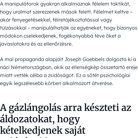
A manipulátorok gyakran alkalmaznak félelem taktikát,
hogy uralmat szerezzenek mások felett. Félelmet keltve –
akár fenyegetésekkel, félretájékoztatással vagy
túlzásokkal – manipulálhatják az egyéneket, hogy bizonyos
módokon cselekedjenek, fogékonyabbá téve őket a
javaslatokra és az ellenőrzésre.
A mai propaganda alapjait Joseph Goebbels dolgozta ki a
náci Németországban, akik az ellenségkép összetartó ereje
miatt vették célba a zsidóságot. Ez a sötét pszichológiai
egyik legszélesebb körben alkalmazott átverése.
A gázlángolás arra készteti az
áldozatokat, hogy
kételkedjenek saját