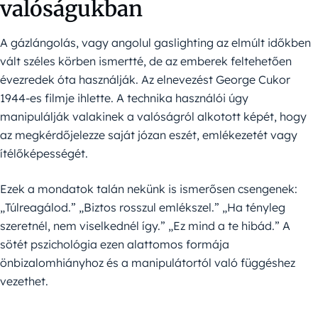
valóságukban
A gázlángolás, vagy angolul gaslighting az elmúlt időkben
vált széles körben ismertté, de az emberek feltehetően
évezredek óta használják. Az elnevezést George Cukor
1944-es filmje ihlette. A technika használói úgy
manipulálják valakinek a valóságról alkotott képét, hogy
az megkérdőjelezze saját józan eszét, emlékezetét vagy
ítélőképességét.
Ezek a mondatok talán nekünk is ismerősen csengenek:
„Túlreagálod.” „Biztos rosszul emlékszel.” „Ha tényleg
szeretnél, nem viselkednél így.” „Ez mind a te hibád.” A
sötét pszichológia ezen alattomos formája
önbizalomhiányhoz és a manipulátortól való függéshez
vezethet.