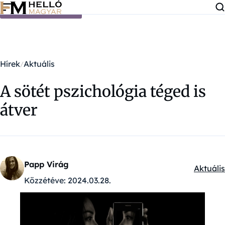
Ugrás a tartalomra
Hírek
Aktuális
A sötét pszichológia téged is
átver
Papp Virág
Aktuális
Kategór
Közzétéve:
2024.03.28.