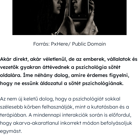
Forrás: PxHere/ Public Domain
Akár direkt, akár véletlenül, de az emberek, vállalatok és
vezetők gyakran áttévednek a pszichológia sötét
oldalára. Íme néhány dolog, amire érdemes figyelni,
hogy ne essünk áldozatul a sötét pszichológiának.
Az nem új keletű dolog, hogy a pszichológiát sokkal
szélesebb körben felhasználják, mint a kutatásban és a
terápiában. A mindennapi interakciók során is előfordul,
hogy akarva-akaratlanul inkorrekt módon befolyásoljuk
egymást.