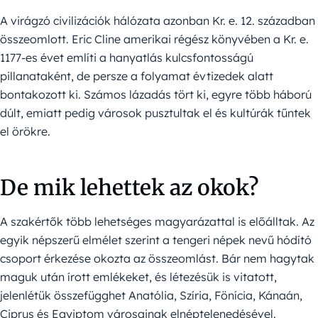
A virágzó civilizációk hálózata azonban Kr. e. 12. században
összeomlott. Eric Cline amerikai régész könyvében a Kr. e.
1177-es évet említi a hanyatlás kulcsfontosságú
pillanataként, de persze a folyamat évtizedek alatt
bontakozott ki. Számos lázadás tört ki, egyre több háború
dúlt, emiatt pedig városok pusztultak el és kultúrák tűntek
el örökre.
De mik lehettek az okok?
A szakértők több lehetséges magyarázattal is előálltak. Az
egyik népszerű elmélet szerint a tengeri népek nevű hódító
csoport érkezése okozta az összeomlást. Bár nem hagytak
maguk után írott emlékeket, és létezésük is vitatott,
jelenlétük összefügghet Anatólia, Szíria, Fönícia, Kánaán,
Ciprus és Egyiptom városainak elnéptelenedésével.