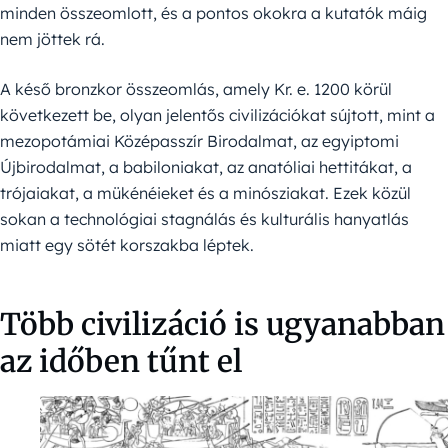
minden összeomlott, és a pontos okokra a kutatók máig
nem jöttek rá.
A késő bronzkor összeomlás, amely Kr. e. 1200 körül
következett be, olyan jelentős civilizációkat sújtott, mint a
mezopotámiai Középasszír Birodalmat, az egyiptomi
Újbirodalmat, a babiloniakat, az anatóliai hettitákat, a
trójaiakat, a mükénéieket és a minósziakat. Ezek közül
sokan a technológiai stagnálás és kulturális hanyatlás
miatt egy sötét korszakba léptek.
Több civilizáció is ugyanabban
az időben tűnt el