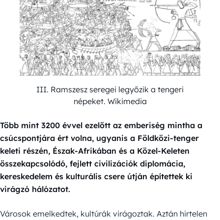
III. Ramszesz seregei legyőzik a tengeri
népeket. Wikimedia
Több mint 3200 évvel ezelőtt az emberiség mintha a
csúcspontjára ért volna, ugyanis a Földközi-tenger
keleti részén, Észak-Afrikában és a Közel-Keleten
összekapcsolódó, fejlett civilizációk diplomácia,
kereskedelem és kulturális csere útján építettek ki
virágzó hálózatot.
Városok emelkedtek, kultúrák virágoztak. Aztán hirtelen