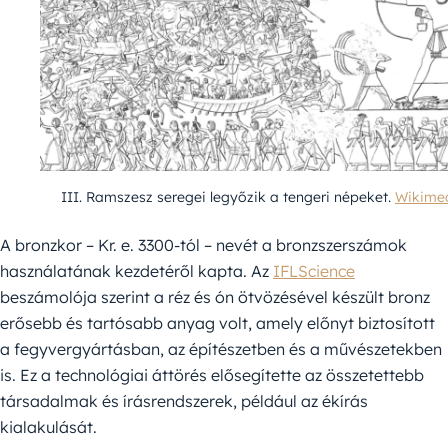
III. Ramszesz seregei legyőzik a tengeri népeket.
Wikime
A bronzkor – Kr. e. 3300-tól – nevét a bronzszerszámok
használatának kezdetéről kapta. Az
IFLScience
beszámolója szerint a réz és ón ötvözésével készült bronz
erősebb és tartósabb anyag volt, amely előnyt biztosított
a fegyvergyártásban, az építészetben és a művészetekben
is. Ez a technológiai áttörés elősegítette az összetettebb
társadalmak és írásrendszerek, például az ékírás
kialakulását.