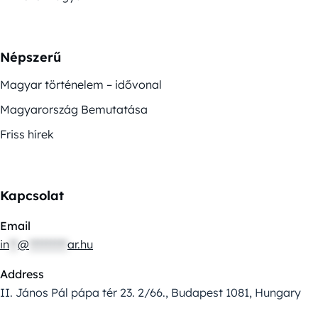
Népszerű
Magyar történelem – idővonal
Magyarország Bemutatása
Friss hírek
Kapcsolat
Email
in
**
@
*********
ar.hu
Address
II. János Pál pápa tér 23. 2/66., Budapest 1081, Hungary