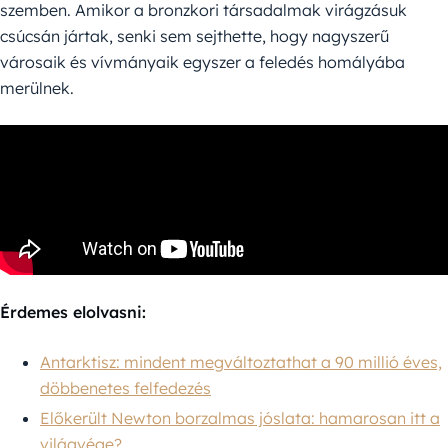
szemben. Amikor a bronzkori társadalmak virágzásuk
csúcsán jártak, senki sem sejthette, hogy nagyszerű
városaik és vívmányaik egyszer a feledés homályába
merülnek.
Érdemes elolvasni:
Antarktisz: mindent megváltoztathat a 90 millió éves,
döbbenetes felfedezés
Előkerült Newton borzalmas jóslata: hamarosan itt a
világvége?