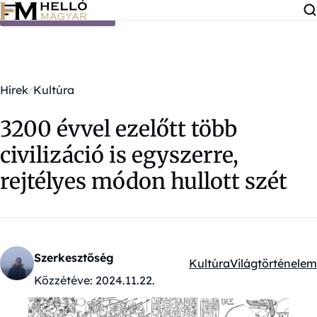
Ugrás a tartalomra
Hírek
Kultúra
3200 évvel ezelőtt több
civilizáció is egyszerre,
rejtélyes módon hullott szét
Szerkesztőség
Kultúra
Világtörténelem
Kategóriák:
Közzétéve:
2024.11.22.