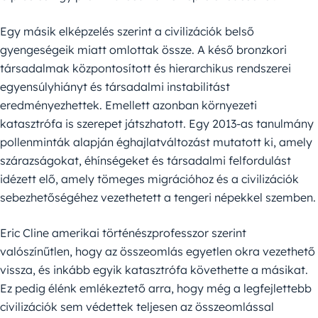
Egy másik elképzelés szerint a civilizációk belső
gyengeségeik miatt omlottak össze. A késő bronzkori
társadalmak központosított és hierarchikus rendszerei
egyensúlyhiányt és társadalmi instabilitást
eredményezhettek. Emellett azonban környezeti
katasztrófa is szerepet játszhatott. Egy 2013-as tanulmány
pollenminták alapján éghajlatváltozást mutatott ki, amely
szárazságokat, éhínségeket és társadalmi felfordulást
idézett elő, amely tömeges migrációhoz és a civilizációk
sebezhetőségéhez vezethetett a tengeri népekkel szemben.
Eric Cline amerikai történészprofesszor szerint
valószínűtlen, hogy az összeomlás egyetlen okra vezethető
vissza, és inkább egyik katasztrófa követhette a másikat.
Ez pedig élénk emlékeztető arra, hogy még a legfejlettebb
civilizációk sem védettek teljesen az összeomlással