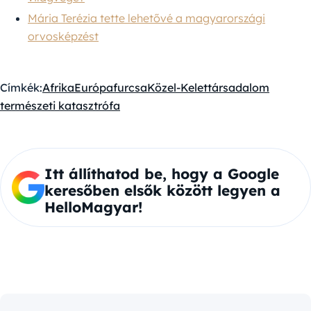
Mária Terézia tette lehetővé a magyarországi
orvosképzést
Címkék:
Afrika
Európa
furcsa
Közel-Kelet
társadalom
természeti katasztrófa
Itt állíthatod be, hogy a Google
keresőben elsők között legyen a
HelloMagyar!