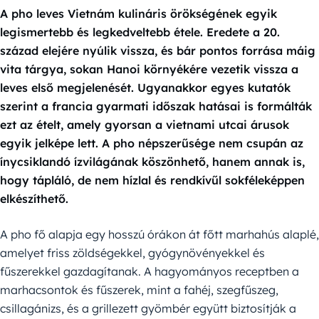
A pho leves Vietnám kulináris örökségének egyik
legismertebb és legkedveltebb étele. Eredete a 20.
század elejére nyúlik vissza, és bár pontos forrása máig
vita tárgya, sokan Hanoi környékére vezetik vissza a
leves első megjelenését. Ugyanakkor egyes kutatók
szerint a francia gyarmati időszak hatásai is formálták
ezt az ételt, amely gyorsan a vietnami utcai árusok
egyik jelképe lett. A pho népszerűsége nem csupán az
ínycsiklandó ízvilágának köszönhető, hanem annak is,
hogy tápláló, de nem hízlal és rendkívűl sokféleképpen
elkészíthető.
A pho fő alapja egy hosszú órákon át főtt marhahús alaplé,
amelyet friss zöldségekkel, gyógynövényekkel és
fűszerekkel gazdagítanak. A hagyományos receptben a
marhacsontok és fűszerek, mint a fahéj, szegfűszeg,
csillagánizs, és a grillezett gyömbér együtt biztosítják a