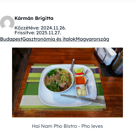
Kármán Brigitta
Közzétéve:
2024.11.26.
Frissítve:
2025.11.27.
Budapest
Gasztronómia és italok
Magyarország
Kategóriák:
Hai Nam Pho Bistro - Pho leves