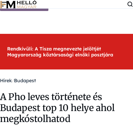
Ugrás a tartalomra
Rendkívüli: A Tisza megnevezte jelöltjét
Magyarország köztársasági elnöki posztjára
Hírek
Budapest
A Pho leves története és
Budapest top 10 helye ahol
megkóstolhatod