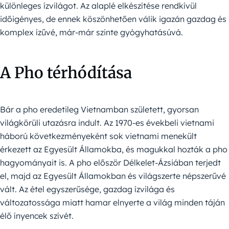
különleges ízvilágot. Az alaplé elkészítése rendkívül
időigényes, de ennek köszönhetően válik igazán gazdag és
komplex ízűvé, már-már szinte gyógyhatásúvá.
A Pho térhódítása
Bár a pho eredetileg Vietnamban született, gyorsan
világkörüli utazásra indult. Az 1970-es évekbeli vietnami
háború következményeként sok vietnami menekült
érkezett az Egyesült Államokba, és magukkal hozták a pho
hagyományait is. A pho először Délkelet-Ázsiában terjedt
el, majd az Egyesült Államokban és világszerte népszerűvé
vált. Az étel egyszerűsége, gazdag ízvilága és
változatossága miatt hamar elnyerte a világ minden táján
élő ínyencek szívét.