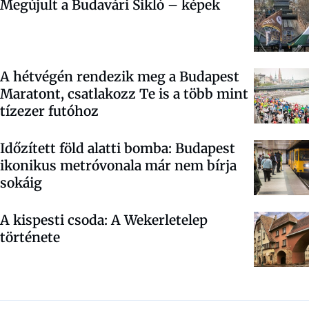
Megújult a Budavári Sikló – képek
A hétvégén rendezik meg a Budapest
Maratont, csatlakozz Te is a több mint
tízezer futóhoz
Időzített föld alatti bomba: Budapest
ikonikus metróvonala már nem bírja
sokáig
A kispesti csoda: A Wekerletelep
története