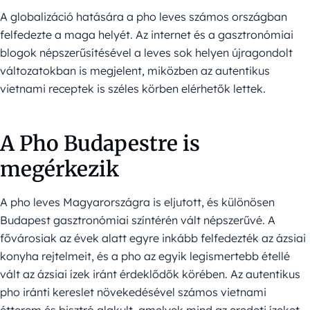
A globalizáció hatására a pho leves számos országban
felfedezte a maga helyét. Az internet és a gasztronómiai
blogok népszerűsítésével a leves sok helyen újragondolt
változatokban is megjelent, miközben az autentikus
vietnami receptek is széles körben elérhetők lettek.
A Pho Budapestre is
megérkezik
A pho leves Magyarországra is eljutott, és különösen
Budapest gasztronómiai színtérén vált népszerűvé. A
fővárosiak az évek alatt egyre inkább felfedezték az ázsiai
konyha rejtelmeit, és a pho az egyik legismertebb étellé
vált az ázsiai ízek iránt érdeklődők körében. Az autentikus
pho iránti kereslet növekedésével számos vietnami
étterem és bisztró alakult, amelyek mind az eredeti ízeket,