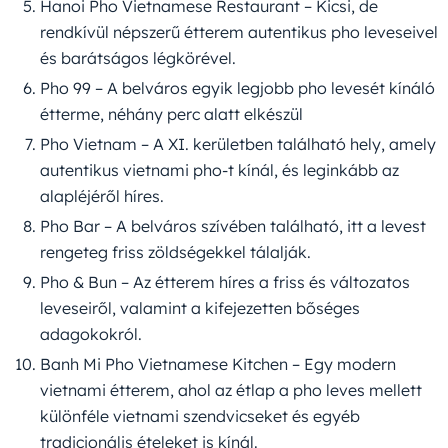
Hanoi Pho Vietnamese Restaurant – Kicsi, de
rendkívül népszerű étterem autentikus pho leveseivel
és barátságos légkörével.
Pho 99 – A belváros egyik legjobb pho levesét kínáló
étterme, néhány perc alatt elkészül
Pho Vietnam – A XI. kerületben található hely, amely
autentikus vietnami pho-t kínál, és leginkább az
alapléjéről híres.
Pho Bar – A belváros szívében található, itt a levest
rengeteg friss zöldségekkel tálalják.
Pho & Bun – Az étterem híres a friss és változatos
leveseiről, valamint a kifejezetten bőséges
adagokokról.
Banh Mi Pho Vietnamese Kitchen – Egy modern
vietnami étterem, ahol az étlap a pho leves mellett
különféle vietnami szendvicseket és egyéb
tradicionális ételeket is kínál.