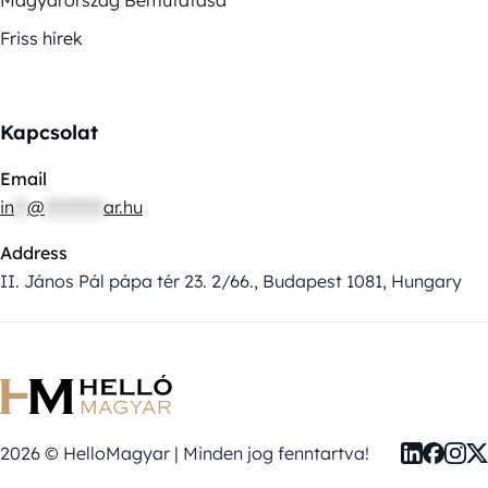
Magyarország Bemutatása
Friss hírek
Kapcsolat
Email
in
**
@
*********
ar.hu
Address
II. János Pál pápa tér 23. 2/66., Budapest 1081, Hungary
2026 © HelloMagyar | Minden jog fenntartva!