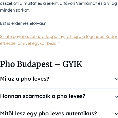
összeköti a múltat és a jelent, a távoli Vietnámot és a világ
minden sarkát.
Ezt is érdemes elolvasni:
Szinte ugyanazzal az étlappal nyitott újra a legendás Kádár
étkezde, amivel egykor bezárt
Pho Budapest – GYIK
Mi az a pho leves?
A pho egy vietnámi rizstésztás húsleves, illatos fűszerekkel,
marha- vagy csirkehússal, friss zöldfűszerekkel és lime-mal
Honnan származik a pho leves?
tálalva.
A pho leves eredete vitatott, de Észak-Vietnámból
eredeztetik, és a francia, kínai és vietnámi konyha hatásai
Mitől lesz egy pho leves autentikus?