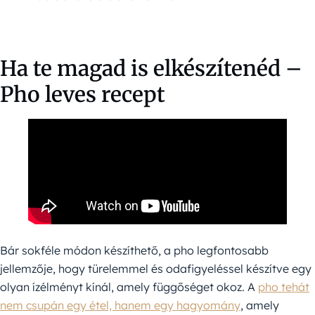
Ha te magad is elkészítenéd –
Pho leves recept
Bár sokféle módon készíthető, a pho legfontosabb
jellemzője, hogy türelemmel és odafigyeléssel készítve egy
olyan ízélményt kínál, amely függőséget okoz. A
pho tehát
nem csupán egy étel, hanem egy hagyomány
, amely