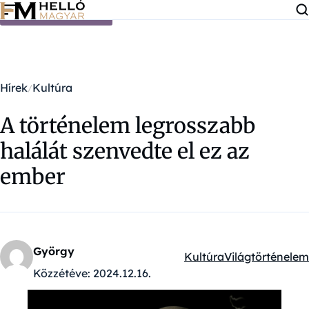
Ugrás a tartalomra
Hírek
Kultúra
A történelem legrosszabb
halálát szenvedte el ez az
ember
György
Kultúra
Világtörténelem
Kategóriák:
Közzétéve:
2024.12.16.