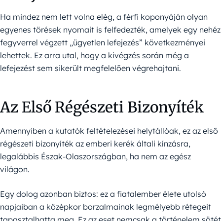
Ha mindez nem lett volna elég, a férfi koponyáján olyan
egyenes törések nyomait is felfedezték, amelyek egy nehéz
fegyverrel végzett „ügyetlen lefejezés” következményei
lehettek. Ez arra utal, hogy a kivégzés során még a
lefejezést sem sikerült megfelelően végrehajtani.
Az Első Régészeti Bizonyíték
Amennyiben a kutatók feltételezései helytállóak, ez az első
régészeti bizonyíték az emberi kerék általi kínzásra,
legalábbis Észak-Olaszországban, ha nem az egész
világon.
Egy dolog azonban biztos: ez a fiatalember élete utolsó
napjaiban a középkor borzalmainak legmélyebb rétegeit
tapasztalhatta meg. Ez az eset nemcsak a történelem sötét