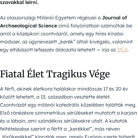
szavakkal leírni.
Az olaszországi Milánói Egyetem régészei a
Journal of
Archaeological Science
című folyóiratban számoltak be
arról a középkori csontvázról, amely egy híres kínzási
módszer, az úgynevezett „kerék” általi kivégzés, valamint
egy elhibázott lefejezés áldozata lehetett — írja az
IFLS
.
Fiatal Élet Tragikus Vége
A férfi, akinek életkora halálakor mindössze 17 és 20 év
között lehetett, a 13. században vesztette életét.
Csontvázát egy milánói katedrális közelében találták meg.
Első ránézésre szimmetrikus sérüléseket mutatott a karjain
és a lábain, ami szándékos sérülésekre utalt. A kutatók
feltételezése szerint a férfit a „kerékkel”, más néven
„törőkerékkel” kínozták meg, amely Európa-szerte hírhedt