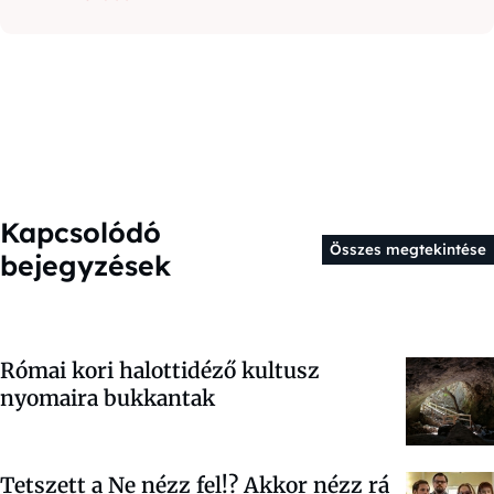
Kapcsolódó
Összes megtekintése
bejegyzések
Római kori halottidéző kultusz
nyomaira bukkantak
Tetszett a Ne nézz fel!? Akkor nézz rá