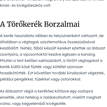
kínzó- és kivégzőeszköz volt.
A Törőkerék Borzalmai
A kerék használata időben és helyszínenként változott, de
általában a végtagok szisztematikus összezúzásával
kezdődött. Nehéz, fából készült kereket ejtettek az áldozat
csontjaira, a sípcsontoktól kezdve egészen a karokig.
Miután a test kellően szétzúzódott, a törött végtagokat a
kerék küllői közé fűzték vagy kötéllel szorosan
hozzákötötték. Ezt követően további kínzásokat végeztek,
például pengékkel, tüzekkel vagy ostorokkal.
Az áldozatot végül a kerékhez kötözve egy oszlopra
emelték, ahol hetekig is haldokolhatott, mielőtt meghalt
volna, vagy kegyelemből kivégezték.