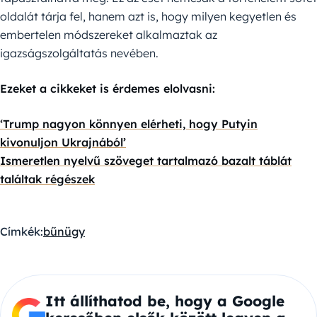
oldalát tárja fel, hanem azt is, hogy milyen kegyetlen és
embertelen módszereket alkalmaztak az
igazságszolgáltatás nevében.
Ezeket a cikkeket is érdemes elolvasni:
‘Trump nagyon könnyen elérheti, hogy Putyin
kivonuljon Ukrajnából’
Ismeretlen nyelvű szöveget tartalmazó bazalt táblát
találtak régészek
Címkék:
bűnügy
Itt állíthatod be, hogy a Google