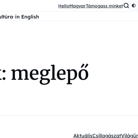
HelloMagyar
Támogass minket
ultúra
in English
: meglepő
Aktuális
Csillagászat
Világűr