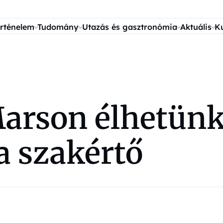
rténelem
Tudomány
Utazás és gasztronómia
Aktuális
K
arson élhetünk
 a szakértő