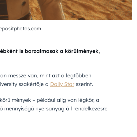
depositphotos.com
gyébként is borzalmasak a körülmények,
lyan messze van, mint azt a legtöbben
iversity szakértője a
Daily Star
szerint.
örülmények – például alig van légkör, a
ő mennyiségű nyersanyag áll rendelkezésre