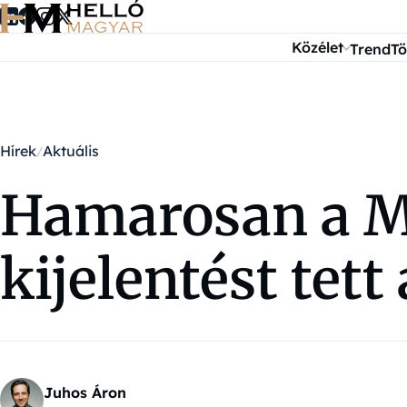
Ugrás a tartalomra
Közélet
Trend
Tö
Hírek
Aktuális
Hamarosan a M
kijelentést tett
Juhos Áron