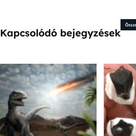
Össz
Kapcsolódó bejegyzések