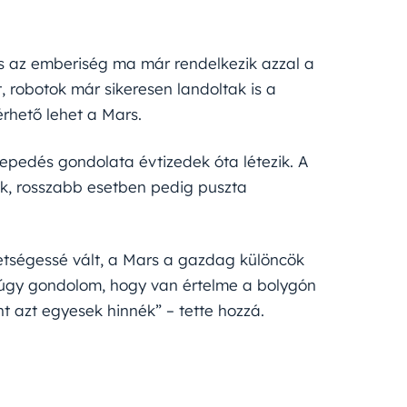
is az emberiség ma már rendelkezik azzal a
, robotok már sikeresen landoltak is a
érhető lehet a Mars.
lepedés gondolata évtizedek óta létezik. A
k, rosszabb esetben pedig puszta
etségessé vált, a Mars a gazdag különcök
t úgy gondolom, hogy van értelme a bolygón
nt azt egyesek hinnék” – tette hozzá.