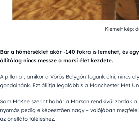
Kiemelt kép: 
Bár a hőmérséklet akár -140 fokra is lemehet, és e
állítólag nincs messze a marsi élet kezdete.
A pillanat, amikor a Vörös Bolygón fogunk élni, nincs o
gondolnánk. Ezt állítja legalábbis a Manchester Met Un
Sam McKee szerint habár a Marson rendkívül zordak a k
nyomás pedig elképesztően nagy – valójában megfelel
az önellátó túléléshez.