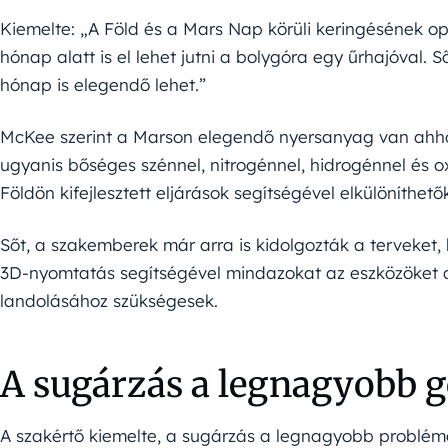
Kiemelte: „A Föld és a Mars Nap körüli keringésének o
hónap alatt is el lehet jutni a bolygóra egy űrhajóval. S
hónap is elegendő lehet.”
McKee szerint a Marson elegendő nyersanyag van ahhoz
ugyanis bőséges szénnel, nitrogénnel, hidrogénnel és o
Földön kifejlesztett eljárások segítségével elkülöníthetők
Sőt, a szakemberek már arra is kidolgozták a terveket,
3D-nyomtatás segítségével mindazokat az eszközöket a
landolásához szükségesek.
A sugárzás a legnagyobb 
A szakértő kiemelte, a sugárzás a legnagyobb problém