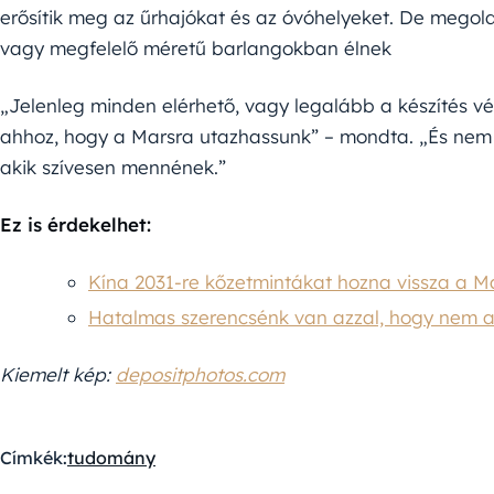
erősítik meg az űrhajókat és az óvóhelyeket. De megoldás
vagy megfelelő méretű barlangokban élnek
„Jelenleg minden elérhető, vagy legalább a készítés v
ahhoz, hogy a Marsra utazhassunk” – mondta. „És nem l
akik szívesen mennének.”
Ez is érdekelhet:
Kína 2031-re kőzetmintákat hozna vissza a Ma
Hatalmas szerencsénk van azzal, hogy nem al
Kiemelt kép:
depositphotos.com
Címkék:
tudomány