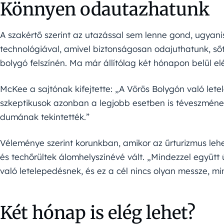
Könnyen odautazhatunk
A szakértő szerint az utazással sem lenne gond, ugyan
technológiával, amivel biztonságosan odajuthatunk, sőt
bolygó felszínén. Ma már állítólag két hónapon belül el
McKee a sajtónak kifejtette: „A Vörös Bolygón való lete
szkeptikusok azonban a legjobb esetben is téveszméne
dumának tekintették.”
Véleménye szerint korunkban, amikor az űrturizmus leh
és techőrültek álomhelyszínévé vált. „Mindezzel együt
való letelepedésnek, és ez a cél nincs olyan messze, mi
Két hónap is elég lehet?