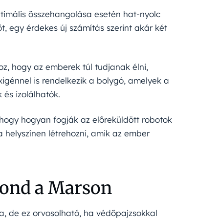
ptimális összehangolása esetén hat-nyolc
őt, egy érdekes új számítás szerint akár két
, hogy az emberek túl tudjanak élni,
xigénnel is rendelkezik a bolygó, amelyek a
 és izolálhatók.
 hogy hogyan fogják az előreküldött robotok
 helyszínen létrehozni, amik az ember
gond a Marson
a, de ez orvosolható, ha védőpajzsokkal