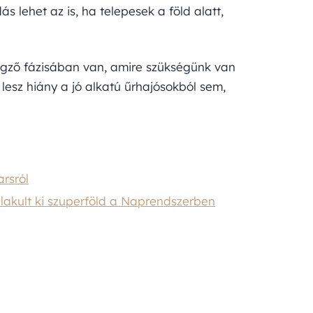
 lehet az is, ha telepesek a föld alatt,
égző fázisában van, amire szükségünk van
esz hiány a jó alkatú űrhajósokból sem,
rsról
akult ki szuperföld a Naprendszerben