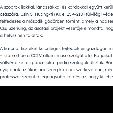
A szobrok íjakkal, lándzsákkal és kardokkal együtt kerül
császára, Csin Si Huang-ti (Kr. e. 259–210) túlvilági véd
felfedezés a második gödörben történt, amely a hadse
Csu Szehung, az ásatási projekt vezetője elmondta, hog
a helyszínen találtak.
A katonai tiszteket különleges fejfedőik és gazdagon m
– számolt be a CCTV állami műsorszolgáltató. Karjaikat
vállvérteiket és páncéljukat pedig szalagok díszítik. Bá
nyújtanak az ókori hadsereg katonai szerkezetébe, mé
professzor szerint a legnagyobb kérdés az, hogy ki leh