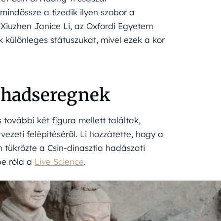
indössze a tizedik ilyen szobor a
 Xiuzhen Janice Li, az Oxfordi Egyetem
k különleges státuszukat, mivel ezek a kor
aghadseregnek
 további két figura mellett találtak,
vezeti felépítéséről. Li hozzátette, hogy a
 tükrözte a Csin-dinasztia hadászati
be róla a
Live Science
.