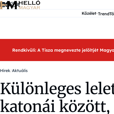
Ugrás a tartalomra
Közélet
Trend
Tö
Rendkívüli: A Tisza megnevezte jelöltjét Magy
Hírek
Aktuális
Különleges lele
katonái között,