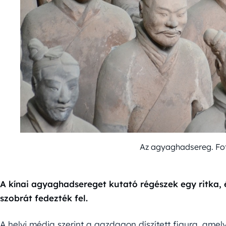
Az agyaghadsereg. Fo
A kínai agyaghadsereget kutató régészek egy ritka,
szobrát fedezték fel.
A helyi média szerint a gazdagon díszített figura, amel