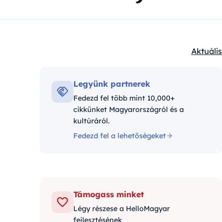
Aktuális
Kategór
Legyünk partnerek
Fedezd fel több mint 10,000+
cikkünket Magyarországról és a
kultúráról.
Fedezd fel a lehetőségeket
Támogass minket
Légy részese a HelloMagyar
fejlesztésének