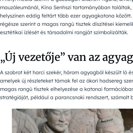
mauzóleumánál, Kína Senhszi tartományában találtak, m
helyszínen eddig feltárt több ezer agyagkatona között.
régésze szerint a magas rangú tisztek díszítései kiemeli
esztétikai ízlését és társadalmi rangját szimbolizálták.
„Új vezetője” van az agy
A szobrot két harci szekér, három agyagból készült ló és
amelyek új részleteket tárnak fel az ókori hadsereg szer
magas rangú tisztek elhelyezése a katonai formációban
stratégiáját, például a parancsnoki rendszert, számolt 