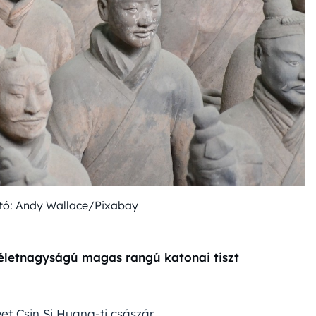
tó: Andy Wallace/Pixabay
 életnagyságú magas rangú katonai tiszt
yet Csin Si Huang-ti császár