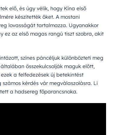
tek elő, és úgy vélik, hogy Kína első
elmére készítették őket. A mostani
reg lovasságát tartalmazza. Ugyanakkor
y ez az első magas rangú tiszt szobra, akit
intázott, színes páncéljuk különbözteti meg
 általában összekulcsolják maguk előtt,
r ezek a felfedezések új betekintést
g számos kérdés vár megválaszolásra. Li
etett a hadsereg főparancsnoka.