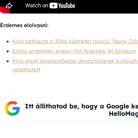
Érdemes elolvasni:
Kína befejezte a 3046 kilométer hosszú “Nagy Zö
Eddig ismeretlen emberi fajt fedeztek fel Kínában
Kína egyik legjelentősebb dinasztiájának bukásáh
vezethetett
Itt állíthatod be, hogy a Google k
HelloMag