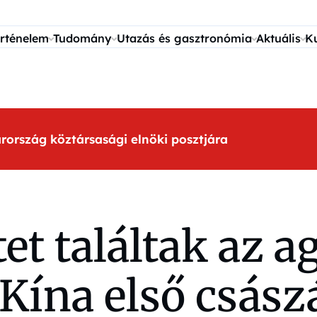
rténelem
Tudomány
Utazás és gasztronómia
Aktuális
K
arország köztársasági elnöki posztjára
tet találtak az 
 Kína első csász