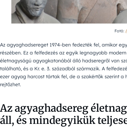
Fotó:
Az agyaghadsereget 1974-ben fedezték fel, amikor egy 
részében. Ez a felfedezés az egyik legnagyobb modern r
életnagyságú agyagkatonából álló hadseregről van szó
található, és a Kr. e. 3. századból származik. A felfedez
ezer agyag harcost tártak fel, de a szakértők szerint a 
rejtőzhet.
Az agyaghadsereg életna
áll, és mindegyikük teljes