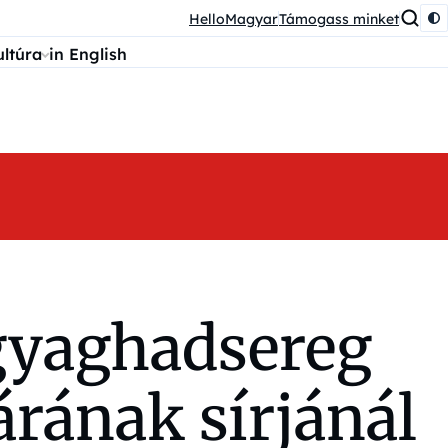
HelloMagyar
Támogass minket
ultúra
in English
agyaghadsereg
árának sírjánál