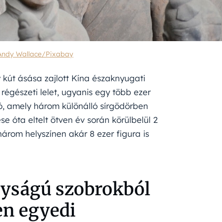
Andy Wallace/Pixabay
kút ásása zajlott Kína északnyugati
égészeti lelet, ugyanis egy több ezer
, amely három különálló sírgödörben
ése óta eltelt ötven év során körülbelül 2
három helyszínen akár 8 ezer figura is
gyságú szobrokból
en egyedi