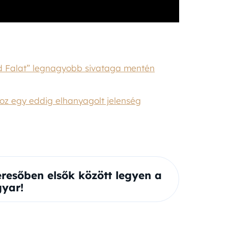
ld Falat” legnagyobb sivataga mentén
oz egy eddig elhanyagolt jelenség
eresőben elsők között legyen a
yar!